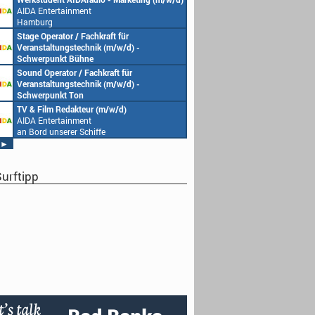
AIDA Entertainment
Hamburg
Stage Operator / Fachkraft für
Veranstaltungstechnik (m/w/d) -
Schwerpunkt Bühne
AIDA Entertainment
Sound Operator / Fachkraft für
an Bord unserer Schiffe
Veranstaltungstechnik (m/w/d) -
Schwerpunkt Ton
AIDA Entertainment
TV & Film Redakteur (m/w/d)
an Bord unserer Schiffe
AIDA Entertainment
an Bord unserer Schiffe
►
urftipp