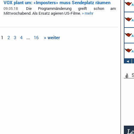
VOX plant um: «Imposters» muss Sendeplatz räumen
Die Programmänderung greift schon am
09.05.18
Mittwochabend. Als Ersatz agieren US-Filme.
» mehr
1
2
3
4
...
16
» weiter
◄
S