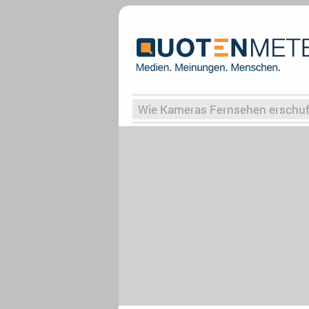
Wie Kameras Fernsehen erschu
Vergessene Serien
Von Weima
Globaler Süden
Das Ende vo
Upfronts25
AktenzeichenXY-
What the Game
Rassismus