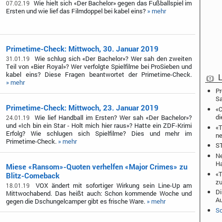
Wie hielt sich «Der Bachelor» gegen das Fußballspiel im
07.02.19
Ersten und wie lief das Filmdoppel bei kabel eins?
» mehr
Primetime-Check: Mittwoch, 30. Januar 2019
Wie schlug sich «Der Bachelor»? Wer sah den zweiten
31.01.19
Teil von «Bier Royal»? Wer verfolgte Spielfilme bei ProSieben und
kabel eins? Diese Fragen beantwortet der Primetime-Check.
L
» mehr
Pr
S
Primetime-Check: Mittwoch, 23. Januar 2019
«C
di
Wie lief Handball im Ersten? Wer sah «Der Bachelor»?
24.01.19
und «Ich bin ein Star - Holt mich hier raus»? Hatte ein ZDF-Krimi
«T
Erfolg? Wie schlugen sich Spielfilme? Dies und mehr im
ne
Primetime-Check.
» mehr
ST
Ne
Ha
Miese «Ransom»-Quoten verhelfen «Major Crimes» zu
«T
Blitz-Comeback
zu
VOX ändert mit sofortiger Wirkung sein Line-Up am
18.01.19
Di
Mittwochabend. Das heißt auch: Schon kommende Woche und
A
gegen die Dschungelcamper gibt es frische Ware.
» mehr
Sc