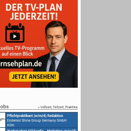
obs
» Vollzeit, Teilzeit, Praktika
Pflichtpraktikant (w/m/d) Redaktion
Endemol Shine Group Germany GmbH
Köln
Werkstudent AIDAradio - Marketing (m/w/d)