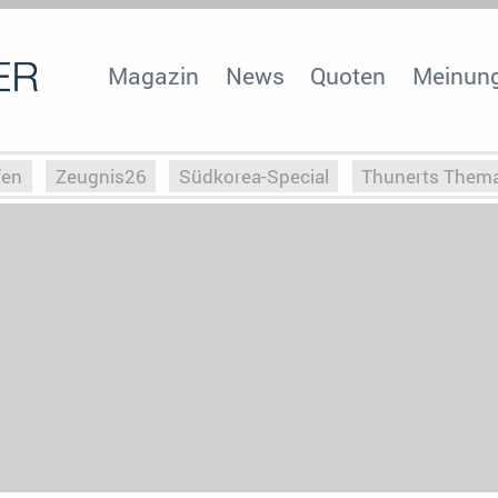
Magazin
News
Quoten
Meinun
fen
Zeugnis26
Südkorea-Special
Thunerts Them
r zu Hitler
Die Serientheorie
Faszination Horrorfil
n
Halloweeen
Weihnachts-Special
ZeugUpfronts
Special
Buchclub
Heim-EM
Screenforce25
Po
Buchclub
YouTuber
eSport im TV
Screenforce