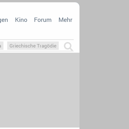
gen
Kino
Forum
Mehr
a
Griechische Tragödie
m
Die Macht der KI
26
nisvergabe
dcast-Reviews
Upfronts21