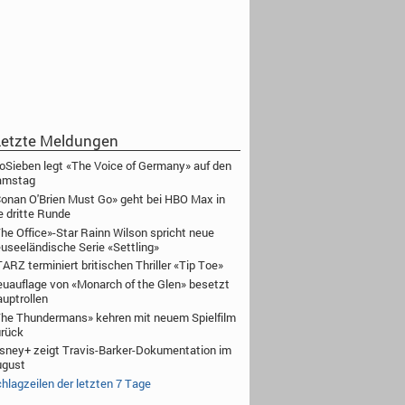
etzte Meldungen
oSieben legt «The Voice of Germany» auf den
amstag
onan O'Brien Must Go» geht bei HBO Max in
e dritte Runde
he Office»-Star Rainn Wilson spricht neue
useeländische Serie «Settling»
ARZ terminiert britischen Thriller «Tip Toe»
uauflage von «Monarch of the Glen» besetzt
uptrollen
he Thundermans» kehren mit neuem Spielfilm
rück
sney+ zeigt Travis-Barker-Dokumentation im
ugust
hlagzeilen der letzten 7 Tage