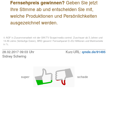
Fernsehpreis gewinnen?
Geben Sie jetzt
Ihre Stimme ab und entscheiden Sie mit,
welche Produktionen und Persönlichkeiten
ausgezeichnet werden.
© AGF in Zusammenarbeit mit der GfK/TV Scope/media control. Zuschauer ab 3 Jahren und
14-49 Jahre (Vorläufige Daten), BRD gesamt/ Fernsehpanel D+EU Millionen und Marktanteile
in %.
28.02.2017 09:03 Uhr
Kurz-URL:
qmde.de/91495
Sidney Schering
super
schade