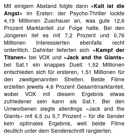
Mit einigem Abstand folgte dann
«Kalt ist die
Angst»
im Ersten: der Psycho-Thriller lockte
4,19 Millionen Zuschauer an, was gute 12,6
Prozent Marktanteil zur Folge hatte. Bei den
Jüngeren lief es mit 7,2 Prozent und 0,76
Millionen Interessierten ebenfalls recht
ordentlich. Dahinter lieferten sich
«Kampf der
Titanen»
bei VOX und
«Jack and the Giants»
bei Sat.1 ein knappes Duell: 1,52 Millionen
entschieden sich für ersteren, 1,51 Millionen für
den zweitgenannten Streifen. Beide Filme
erzielten jeweils 4,6 Prozent Gesamtmarktanteil,
wobei VOX mit diesem Ergebnis etwas
zufriedener sein kann als Sat.1. Bei den
Umworbenen siegte allerdings «Jack and the
Giants» mit 6,5 zu 5,7 Prozent – für die Sender
kein optimales Ergebnis, weil beide Filme
deutlich unter dem Senderschnitt rangierten.