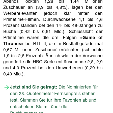
Abends lockten 1,28 bis 1,44 Millionen
Zuschauer an (3,9 bis 4,8%), lagen bei den
Werberelevanten jedoch klar hinter den
Primetime-Filmen. Durchwachsene 4,1 bis 4,6
Prozent standen bei den 14- bis 49-Jährigen zu
Buche (0,42 bis 0,51 Mio.). Schlusslicht der
Primetime waren die drei Folgen
«Game of
Thrones»
bei RTL II, die im Bestfall gerade mal
0,67 Millionen Zuschauer erreichten (schlechte
1,9 bis 2,6 Prozent). Ähnlich wie in der Vorwoche
generierte die HBO-Serie enttäuschende 2,8, 2,9
und 4,0 Prozent bei den Umworbenen (0,29 bis
0,40 Mio.).
Jetzt sind Sie gefragt:
Die Nominierten für
den 23. Quotenmeter-Fernsehpreis stehen
fest. Stimmen Sie für Ihre Favoriten ab und
entscheiden Sie mit über die
Publikumspreise.