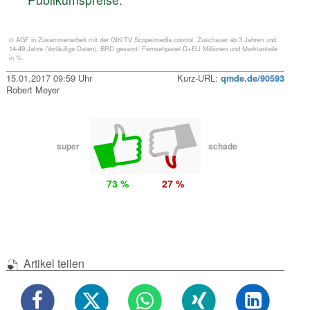
© AGF in Zusammenarbeit mit der GfK/TV Scope/media control. Zuschauer ab 3 Jahren und
14-49 Jahre (Vorläufige Daten), BRD gesamt/ Fernsehpanel D+EU Millionen und Marktanteile
in %.
15.01.2017 09:59 Uhr
Kurz-URL:
qmde.de/90593
Robert Meyer
super
schade
73 %
27 %
Artikel teilen