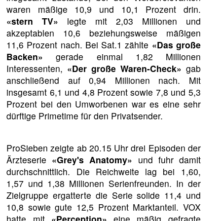
waren mäßige 10,9 und 10,1 Prozent drin.
«stern TV»
legte mit 2,03 Millionen und
akzeptablen 10,6 beziehungsweise mäßigen
11,6 Prozent nach. Bei Sat.1 zählte
«Das große
Backen»
gerade einmal 1,82 Millionen
Interessenten,
«Der große Waren-Check»
gab
anschließend auf 0,94 Millionen nach. Mit
insgesamt 6,1 und 4,8 Prozent sowie 7,8 und 5,3
Prozent bei den Umworbenen war es eine sehr
dürftige Primetime für den Privatsender.
ProSieben zeigte ab 20.15 Uhr drei Episoden der
Ärzteserie
«Grey's Anatomy»
und fuhr damit
durchschnittlich. Die Reichweite lag bei 1,60,
1,57 und 1,38 Millionen Serienfreunden. In der
Zielgruppe ergatterte die Serie solide 11,4 und
10,8 sowie gute 12,5 Prozent Marktanteil. VOX
hatte mit
«Perception»
eine mäßig gefragte