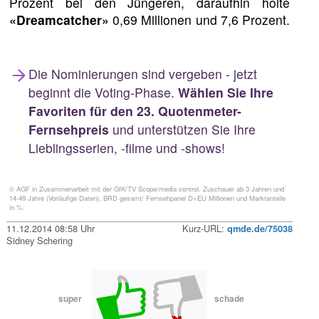
Prozent bei den Jüngeren, daraufhin holte
«Dreamcatcher»
0,69 Millionen und 7,6 Prozent.
Die Nominierungen sind vergeben - jetzt
beginnt die Voting-Phase.
Wählen Sie Ihre
Favoriten für den 23. Quotenmeter-
Fernsehpreis
und unterstützen Sie Ihre
Lieblingsserien, -filme und -shows!
© AGF in Zusammenarbeit mit der GfK/TV Scope/media control. Zuschauer ab 3 Jahren und
14-49 Jahre (Vorläufige Daten), BRD gesamt/ Fernsehpanel D+EU Millionen und Marktanteile
in %.
11.12.2014 08:58 Uhr
Kurz-URL:
qmde.de/75038
Sidney Schering
super
schade