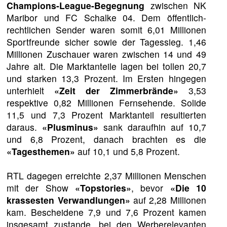
Champions-League-Begegnung
zwischen NK
Maribor und FC Schalke 04. Dem öffentlich-
rechtlichen Sender waren somit 6,01 Millionen
Sportfreunde sicher sowie der Tagessieg. 1,46
Millionen Zuschauer waren zwischen 14 und 49
Jahre alt. Die Marktanteile lagen bei tollen 20,7
und starken 13,3 Prozent. Im Ersten hingegen
unterhielt
«Zeit der Zimmerbrände»
3,53
respektive 0,82 Millionen Fernsehende. Solide
11,5 und 7,3 Prozent Marktanteil resultierten
daraus.
«Plusminus»
sank daraufhin auf 10,7
und 6,8 Prozent, danach brachten es die
«Tagesthemen»
auf 10,1 und 5,8 Prozent.
RTL dagegen erreichte 2,37 Millionen Menschen
mit der Show
«Topstories»
, bevor
«Die 10
krassesten Verwandlungen»
auf 2,28 Millionen
kam. Bescheidene 7,9 und 7,6 Prozent kamen
insgesamt zustande, bei den Werberelevanten