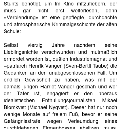
Stunts benötigt, um im Kino mitzufiebern, der
muss gar nicht erst weiterlesen, denn
«Verblendung» ist eine gepflegte, durchdachte
und atmosphärische Kriminalgeschichte der alten
Schule:
Selbst vierzig Jahre nachdem seine
Lieblingsnichte verschwunden und mutmaßlich
ermordet worden ist, quälen Industriemagnat und
–patriarch Henrik Vanger (Sven-Bertil Taube) die
Gedanken an den unabgeschlossenen Fall. Um
endlich Gewissheit zu haben, was mit der
damals jungen Harriet Vanger geschah und wer
der Täter ist, engagiert er den überaus
idealistischen Enthüllungsjournalisten Mikael
Blomkvist (Michael Nyqvist). Dieser hat nur noch
wenige Monate auf freiem Fuß, bevor er seine
Gefängnisstrafe wegen Verleumdung eines
durchtriebenen Firmenbosses absitzen muss.