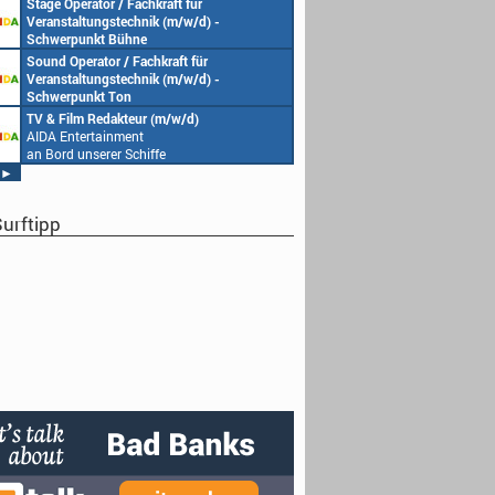
Stage Operator / Fachkraft für
Veranstaltungstechnik (m/w/d) -
Schwerpunkt Bühne
AIDA Entertainment
Sound Operator / Fachkraft für
an Bord unserer Schiffe
Veranstaltungstechnik (m/w/d) -
Schwerpunkt Ton
AIDA Entertainment
TV & Film Redakteur (m/w/d)
an Bord unserer Schiffe
AIDA Entertainment
an Bord unserer Schiffe
►
urftipp