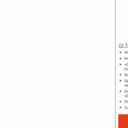
L
Wa
We
«G
D
Qu
Sp
ve
Go
«D
Di
Sc