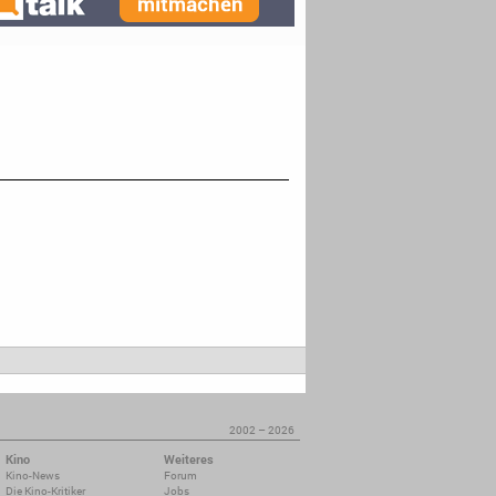
2002 – 2026
Kino
Weiteres
Kino-News
Forum
Die Kino-Kritiker
Jobs