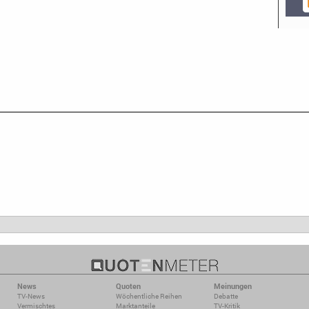
News
Quoten
Meinungen
TV-News
Wöchentliche Reihen
Debatte
Vermischtes
Marktanteile
TV-Kritik