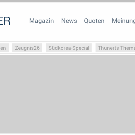
Magazin
News
Quoten
Meinun
fen
Zeugnis26
Südkorea-Special
Thunerts Them
r zu Hitler
Die Serientheorie
Faszination Horrorfil
n
Halloweeen
Weihnachts-Special
ZeugUpfronts
Special
Buchclub
Heim-EM
Screenforce25
Po
Buchclub
YouTuber
eSport im TV
Screenforce