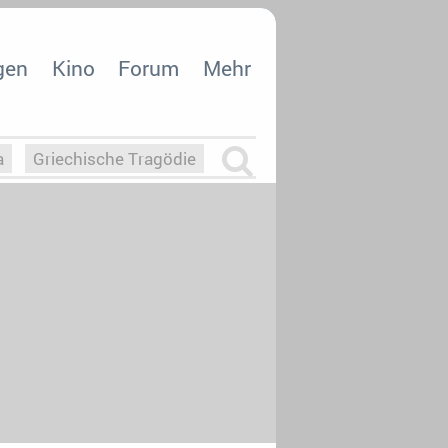
gen
Kino
Forum
Mehr
a
Griechische Tragödie
m
Die Macht der KI
26
nisvergabe
dcast-Reviews
Upfronts21