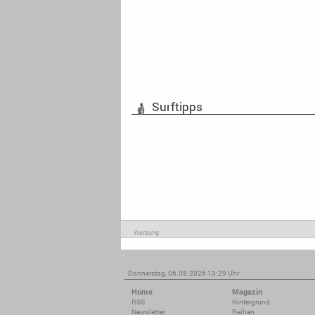
Surftipps
Werbung
Donnerstag, 06.08.2026 13:29 Uhr
Home
Magazin
RSS
Hintergrund
Newsletter
Reihen