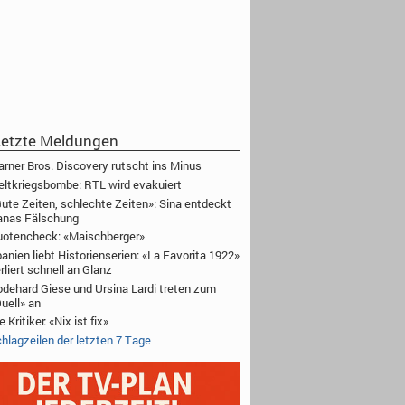
etzte Meldungen
rner Bros. Discovery rutscht ins Minus
ltkriegsbombe: RTL wird evakuiert
ute Zeiten, schlechte Zeiten»: Sina entdeckt
anas Fälschung
otencheck: «Maischberger»
anien liebt Historienserien: «La Favorita 1922»
rliert schnell an Glanz
dehard Giese und Ursina Lardi treten zum
uell» an
e Kritiker: «Nix ist fix»
hlagzeilen der letzten 7 Tage