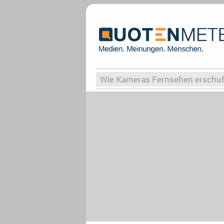
Wie Kameras Fernsehen erschu
Vergessene Serien
Von Weima
Globaler Süden
Das Ende vo
Upfronts25
AktenzeichenXY-
What the Game
Rassismus