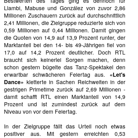
Bestwerten des Tages ging es dennoch für
Llambi, Mabuse und González von zuvor 2,86
Millionen Zuschauern zurück auf durchschnittlich
2,41 Millionen, die Zielgruppe reduzierte sich von
0,59 Millionen auf 0,44 Millionen. Damit gingen
die Quoten von 14,9 auf 13,9 Prozent runter, der
Marktanteil bei den 14- bis 49-Jährigen fiel von
17,0 auf 14,2 Prozent deutlicher. Doch RTL
braucht sich keinerlei Sorgen machen, denn
schon gestern bügelte das Tanz-Spektakel den
erwartbar schwächeren Feiertag aus.
«Let's
Dance»
kletterte in Sachen Reichweiten in der
gestrigen Primetime zurück auf 2,69 Millionen -
damit schafft RTL einen Marktanteil von 14,9
Prozent und ist zumindest zurück auf dem
Niveau von vor dem Feiertag.
In der Zielgruppe fällt das Urteil noch etwas
positiver aus. Mit gestern erreichten 0,53