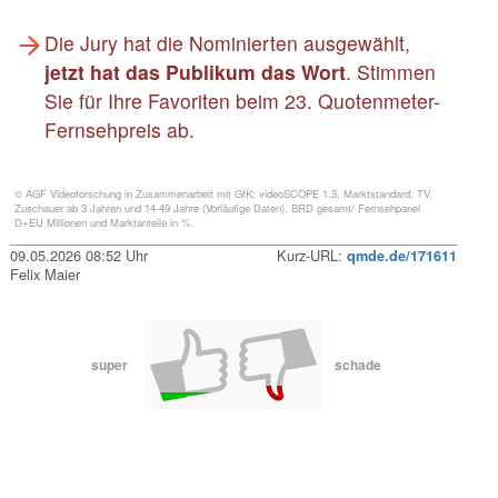
Die Jury hat die Nominierten ausgewählt,
jetzt hat das Publikum das Wort
. Stimmen
Sie für Ihre Favoriten beim 23. Quotenmeter-
Fernsehpreis ab.
© AGF Videoforschung in Zusammenarbeit mit GfK; videoSCOPE 1.3, Marktstandard: TV.
Zuschauer ab 3 Jahren und 14-49 Jahre (Vorläufige Daten), BRD gesamt/ Fernsehpanel
D+EU Millionen und Marktanteile in %.
09.05.2026 08:52 Uhr
Kurz-URL:
qmde.de/171611
Felix Maier
super
schade