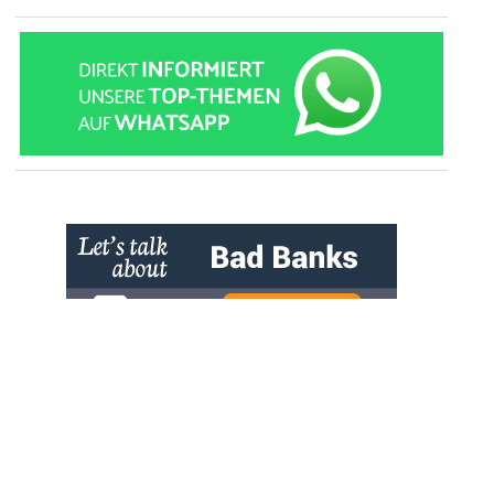
» zur Desktop-Version
Qtalk-Forum