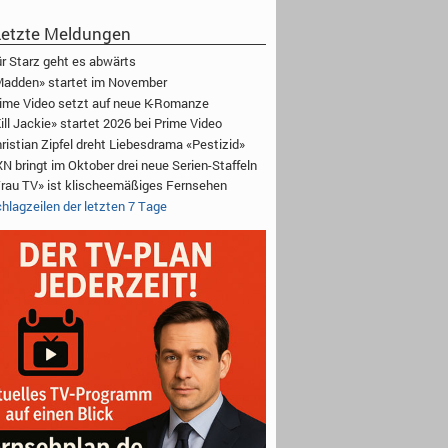
etzte Meldungen
r Starz geht es abwärts
adden» startet im November
ime Video setzt auf neue K-Romanze
ill Jackie» startet 2026 bei Prime Video
ristian Zipfel dreht Liebesdrama «Pestizid»
N bringt im Oktober drei neue Serien-Staffeln
rau TV» ist klischeemäßiges Fernsehen
hlagzeilen der letzten 7 Tage