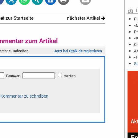
L
zur Startseite
nächster Artikel
Fü
«M
Pr
«K
mmentar zum Artikel
Ch
AX
«F
Sc