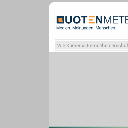
Wie Kameras Fernsehen erschu
Vergessene Serien
Von Weima
Globaler Süden
Das Ende vo
Upfronts25
AktenzeichenXY-
What the Game
Rassismus