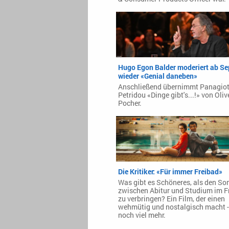
Hugo Egon Balder moderiert ab S
wieder «Genial daneben»
Anschließend übernimmt Panagio
Petridou «Dinge gibt's...!» von Oliv
Pocher.
Die Kritiker: «Für immer Freibad»
Was gibt es Schöneres, als den S
zwischen Abitur und Studium im F
zu verbringen? Ein Film, der einen
wehmütig und nostalgisch macht -
noch viel mehr.