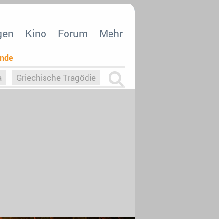
gen
Kino
Forum
Mehr
ende
a
Griechische Tragödie
m
Die Macht der KI
26
nisvergabe
dcast-Reviews
Upfronts21