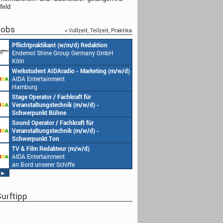
feld
obs
» Vollzeit, Teilzeit, Praktika
Pflichtpraktikant (w/m/d) Redaktion
Endemol Shine Group Germany GmbH
Köln
Werkstudent AIDAradio - Marketing (m/w/d)
AIDA Entertainment
Hamburg
Stage Operator / Fachkraft für
Veranstaltungstechnik (m/w/d) -
Schwerpunkt Bühne
AIDA Entertainment
Sound Operator / Fachkraft für
an Bord unserer Schiffe
Veranstaltungstechnik (m/w/d) -
Schwerpunkt Ton
AIDA Entertainment
TV & Film Redakteur (m/w/d)
an Bord unserer Schiffe
AIDA Entertainment
an Bord unserer Schiffe
►
urftipp