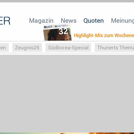
Magazin
News
Quoten
Meinun
32
Highlight-Mix zum Wochen
fen
Zeugnis26
Südkorea-Special
Thunerts Them
r zu Hitler
Die Serientheorie
Faszination Horrorfil
n
Halloweeen
Weihnachts-Special
ZeugUpfronts
Special
Buchclub
Heim-EM
Screenforce25
Po
Buchclub
YouTuber
eSport im TV
Screenforce