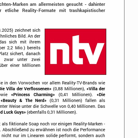
hten-Marken am allermeisten gesucht - dahinter
er etliche Reality-Formate mit trashkapistischer
.2025) zeichnet sich
hnliches Bild. An der
das sich mit ihrem
er 2,2 Mio.) bereits
latz sichert, danach
zwar unter zwei
über einer Millionen
e in den Vorwochen vor allem Reality-TV-Brands wie
ie Villa der Verflossenen»
(0,88 Millionen),
«Villa der
sowie
«Princess Charming»
(0,41 Millionen).
«Die
d
«Beauty & The Nerd»
(0,31 Millionen) fallen als
ter Weise unter die Schwelle von 0,40 Millionen. Das
d Luck Guys»
(ebenfalls 0,31 Millionen).
t als fiktionale Soap noch vor einigen Reality-Marken -
s. Abschließend zu erwähnen ist noch die Performance
e nicht nur im Linearen solide performt, sondern auch