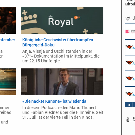
Mittel
J
eptember
Königliche Geschwister übertrumpfen
Bürgergeld-Doku
ta
Anja, Visnja und Uschi standen in der
er
«37°»-Dokumentation im Mittelpunkt, die
um 22.15 Uhr folgte.
«Die nackte Kanone» ist wieder da
◄
ommer
In diesem Podcast reden Mario Thunert
reibad
und Fabian Riedner über die Filmreihe. Seit
31. Juli ist der vierte Teil in den Kinos.
S
 und