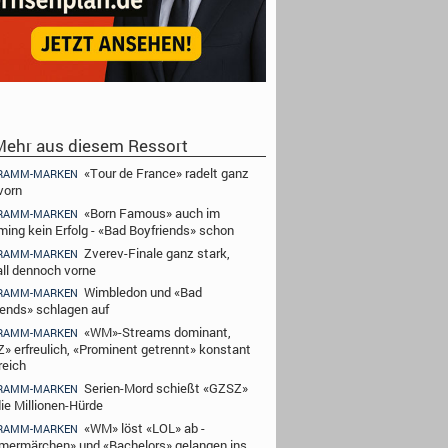
ehr aus diesem Ressort
«Tour de France» radelt ganz
RAMM-MARKEN
vorn
«Born Famous» auch im
RAMM-MARKEN
ming kein Erfolg - «Bad Boyfriends» schon
Zverev-Finale ganz stark,
RAMM-MARKEN
ll dennoch vorne
Wimbledon und «Bad
RAMM-MARKEN
iends» schlagen auf
«WM»-Streams dominant,
RAMM-MARKEN
» erfreulich, «Prominent getrennt» konstant
reich
Serien-Mord schießt «GZSZ»
RAMM-MARKEN
die Millionen-Hürde
«WM» löst «LOL» ab -
RAMM-MARKEN
ermärchen» und «Bachelors» gelangen ins