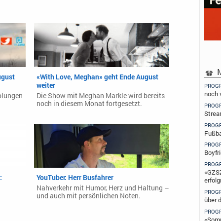
M
ugust
«With Love, Meghan» geht Ende August
weiter
PROG
noch 
olungen
Die Show mit Meghan Markle wird bereits
noch in diesem Monat fortgesetzt.
PROG
Strea
PROG
Fußba
PROG
Boyfr
PROG
«GZSZ
:
YouTuber: Herr Busfahrer
erfolg
Nahverkehr mit Humor, Herz und Haltung –
PROG
und auch mit persönlichen Noten.
über 
PROG
«Somm