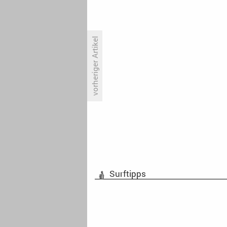
vorheriger Artikel
Containerschiff-Doku sticht
wieder in See
Surftipps