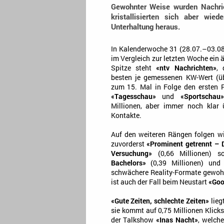
Gewohnter Weise wurden Nachric
kristallisierten sich aber wied
Unterhaltung heraus.
In Kalenderwoche 31 (28.07.–03.08
im Vergleich zur letzten Woche ein ä
Spitze steht
«ntv Nachrichten»
, 
besten je gemessenen KW-Wert (üb
zum 15. Mal in Folge den ersten P
«Tagesschau»
und
«Sportschau»
Millionen, aber immer noch klar 
Kontakte.
Auf den weiteren Rängen folgen wi
zuvorderst
«Prominent getrennt – D
Versuchung»
(0,66 Millionen) 
Bachelors»
(0,39 Millionen) un
schwächere Reality-Formate gewohn
ist auch der Fall beim Neustart
«Goo
«Gute Zeiten, schlechte Zeiten»
lieg
sie kommt auf 0,75 Millionen Klick
der Talkshow
«Inas Nacht»
, welch