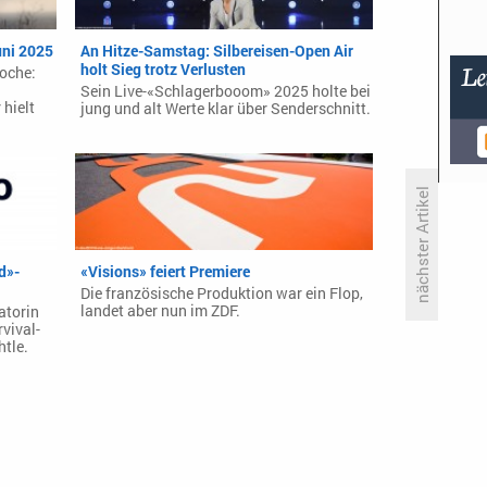
uni 2025
An Hitze-Samstag: Silbereisen-Open Air
holt Sieg trotz Verlusten
Woche:
Sein Live-«Schlagerbooom» 2025 holte bei
hielt
jung und alt Werte klar über Senderschnitt.
nächster Artikel
TKO Holt Netflix-Manager
d»-
«Visions» feiert Premiere
Die französische Produktion war ein Flop,
landet aber nun im ZDF.
atorin
vival-
htle.