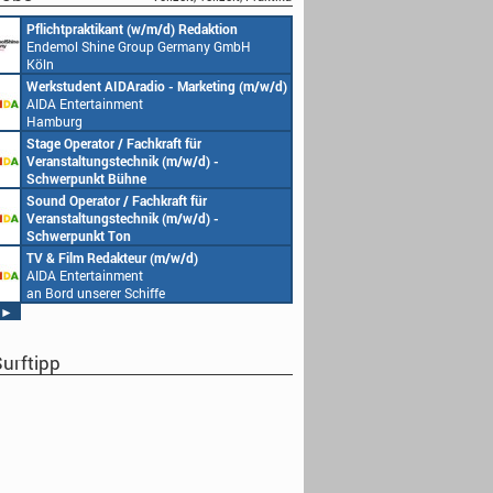
Pflichtpraktikant (w/m/d) Redaktion
Endemol Shine Group Germany GmbH
Köln
Werkstudent AIDAradio - Marketing (m/w/d)
AIDA Entertainment
Hamburg
Stage Operator / Fachkraft für
Veranstaltungstechnik (m/w/d) -
Schwerpunkt Bühne
AIDA Entertainment
Sound Operator / Fachkraft für
an Bord unserer Schiffe
Veranstaltungstechnik (m/w/d) -
Schwerpunkt Ton
AIDA Entertainment
TV & Film Redakteur (m/w/d)
an Bord unserer Schiffe
AIDA Entertainment
an Bord unserer Schiffe
►
urftipp