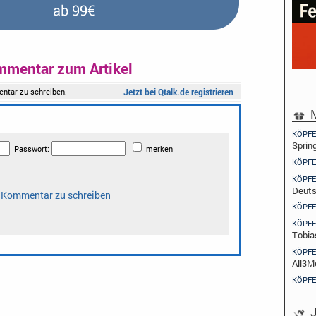
mmentar zum Artikel
M
KÖPFE
Sprin
KÖPFE
KÖPFE
Deuts
KÖPFE
KÖPFE
Tobia
KÖPFE
All3M
KÖPFE
J