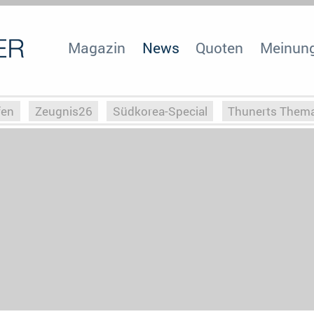
Magazin
News
Quoten
Meinun
fen
Zeugnis26
Südkorea-Special
Thunerts Them
r zu Hitler
Die Serientheorie
Faszination Horrorfil
n
Halloweeen
Weihnachts-Special
ZeugUpfronts
Special
Buchclub
Heim-EM
Screenforce25
Po
Buchclub
YouTuber
eSport im TV
Screenforce