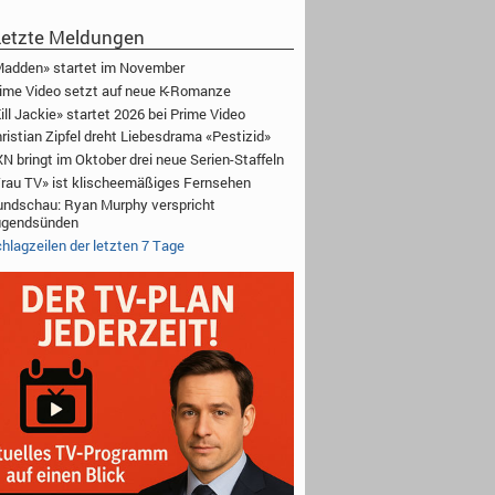
etzte Meldungen
adden» startet im November
ime Video setzt auf neue K-Romanze
ill Jackie» startet 2026 bei Prime Video
ristian Zipfel dreht Liebesdrama «Pestizid»
N bringt im Oktober drei neue Serien-Staffeln
rau TV» ist klischeemäßiges Fernsehen
ndschau: Ryan Murphy verspricht
ugendsünden
hlagzeilen der letzten 7 Tage