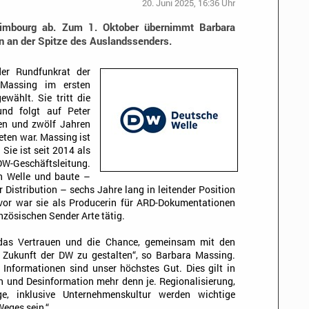
20. Juni 2025, 16:36 Uhr
 Limbourg ab. Zum 1. Oktober übernimmt Barbara
n an der Spitze des Auslandssenders.
der Rundfunkrat der
Massing im ersten
wählt. Sie tritt die
nd folgt auf Peter
en und zwölf Jahren
eten war. Massing ist
 Sie ist seit 2014 als
W-Geschäftsleitung.
n Welle und baute –
r Distribution – sechs Jahre lang in leitender Position
vor war sie als Producerin für ARD-Dokumentationen
nzösischen Sender Arte tätig.
das Vertrauen und die Chance, gemeinsam mit den
e Zukunft der DW zu gestalten“, so Barbara Massing.
 Informationen sind unser höchstes Gut. Dies gilt in
en und Desinformation mehr denn je. Regionalisierung,
ige, inklusive Unternehmenskultur werden wichtige
eges sein.“