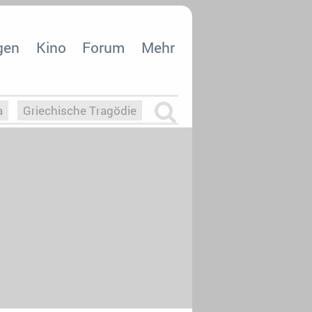
gen
Kino
Forum
Mehr
a
Griechische Tragödie
m
Die Macht der KI
26
nisvergabe
dcast-Reviews
Upfronts21