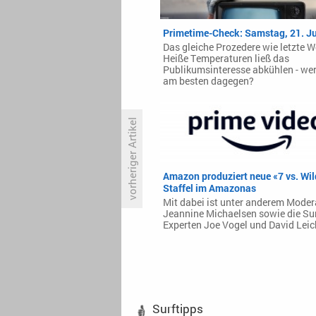
Primetime-Check: Samstag, 21. J
Das gleiche Prozedere wie letzte 
Heiße Temperaturen ließ das
Publikumsinteresse abkühlen - wer 
am besten dagegen?
vorheriger Artikel
Shahid kauft CJ ENM-Dramen
Amazon produziert neue «7 vs. Wil
Staffel im Amazonas
Mit dabei ist unter anderem Moder
Jeannine Michaelsen sowie die Sur
Experten Joe Vogel und David Leic
Surftipps