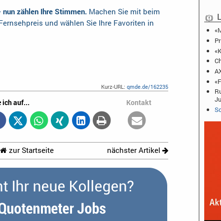
– nun zählen Ihre Stimmen.
Machen Sie mit beim
L
ernsehpreis und wählen Sie Ihre Favoriten in
«M
Pr
«K
Ch
AX
«F
Kurz-URL:
qmde.de/162235
Ru
J
 ich auf...
Kontakt
Sc
zur Startseite
nächster Artikel