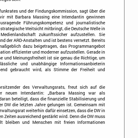
dfunkrates und der Findungskommission, sagt über die
 wir mit Barbara Massing eine Intendantin gewinnen
ausragende Führungskompetenz und journalistische
strategische Weitsicht mitbringt, die Deutsche Welle in
Medienlandschaft zukunftssicher aufzustellen. Sie
d der ARD-Anstalten und ist bestens vernetzt. Bereits
e maßgeblich dazu beigetragen, das Programmangebot
tion effizienter und moderner aufzustellen. Gerade in
se und Meinungsfreiheit ist sie genau die Richtige, um
lässliche und unabhängige Informationsanbieterin
ngend gebraucht wird, als Stimme der Freiheit und
orsitzender des Verwaltungsrats, freut sich auf die
er neuen Intendantin: „Barbara Massing war als
ran beteiligt, dass die finanzielle Stabilisierung und
er DW die letzten Jahre gelungen ist. Gemeinsam mit
waltungsrat weiterhin dafür einsetzen, dass die DW in
en Zeiten ausreichend gestärkt wird. Denn die DW muss
lt bleiben und Menschen mit freien Informationen