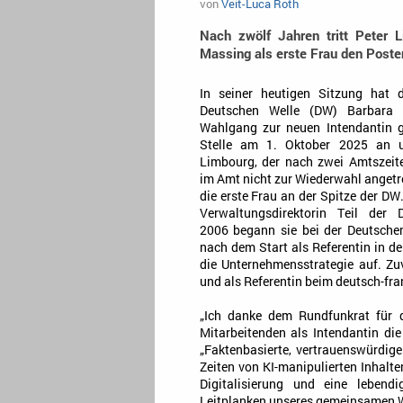
von
Veit-Luca Roth
Nach zwölf Jahren tritt Peter
Massing als erste Frau den Poste
In seiner heutigen Sitzung hat 
Deutschen Welle (DW) Barbara 
Wahlgang zur neuen Intendantin ge
Stelle am 1. Oktober 2025 an u
Limbourg, der nach zwei Amtszeit
im Amt nicht zur Wiederwahl angetr
die erste Frau an der Spitze der DW.
Verwaltungsdirektorin Teil der D
2006 begann sie bei der Deutsche
nach dem Start als Referentin in de
die Unternehmensstrategie auf. Zu
und als Referentin beim deutsch-fra
„Ich danke dem Rundfunkrat für 
Mitarbeitenden als Intendantin di
„Faktenbasierte, vertrauenswürdige
Zeiten von KI-manipulierten Inhalt
Digitalisierung und eine lebend
Leitplanken unseres gemeinsamen W