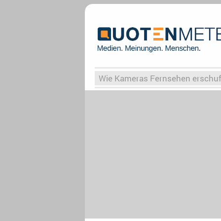
Wie Kameras Fernsehen erschu
Vergessene Serien
Von Weima
Globaler Süden
Das Ende vo
Upfronts25
AktenzeichenXY-
What the Game
Rassismus