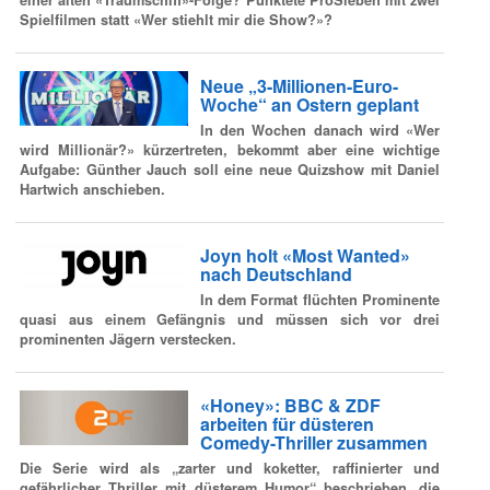
einer alten «Traumschiff»-Folge? Punktete ProSieben mit zwei
Spielfilmen statt «Wer stiehlt mir die Show?»?
Neue „3-Millionen-Euro-
Woche“ an Ostern geplant
In den Wochen danach wird «Wer
wird Millionär?» kürzertreten, bekommt aber eine wichtige
Aufgabe: Günther Jauch soll eine neue Quizshow mit Daniel
Hartwich anschieben.
Joyn holt «Most Wanted»
nach Deutschland
In dem Format flüchten Prominente
quasi aus einem Gefängnis und müssen sich vor drei
prominenten Jägern verstecken.
«Honey»: BBC & ZDF
arbeiten für düsteren
Comedy-Thriller zusammen
Die Serie wird als „zarter und koketter, raffinierter und
gefährlicher Thriller mit düsterem Humor“ beschrieben, die