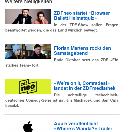
Weitere Neuigkeiten
ZDFneo startet «Browser
Ballett Heimatquiz»
In der ZDF-Show sollen Fragen
beantwortet werden, die das Land wirklich bewegt.
Florian Martens rockt den
Samstagabend
Ende Oktober setzt das ZDF «Ein
starkes Team» fort.
«We're on it, Comrades!»
landet in der ZDFmediathek
Die achtteilige tschechisch-
deutschen Comedy-Serie ist mit Jiří Macháček und Jan Cina
besetzt.
Apple veröffentlicht
«Where’s Wanda?»-Trailer