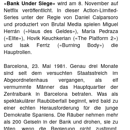
«Bank Under Siege»
wird am 8. November auf
Netflix veröffentlicht. In dieser Action-Limited-
Series unter der Regie von Daniel Calparsoro
und produziert von Brutal Media spielen Miguel
Herrán («Haus des Geldes»), María Pedraza
(«Elite»), Hovik Keuchkerian («The Platform 2»)
und Isak Ferriz («Burning Body») die
Hauptrollen.
Barcelona, 23. Mai 1981. Genau drei Monate
sind seit dem versuchten Staatsstreich im
Abgeordnetenhaus vergangen, als elf
vermummte Männer das Hauptquartier der
Zentralbank in Barcelona betraten. Was als
spektakulärer Raubüberfall beginnt, wird bald zu
einer echten Herausforderung für die junge
Demokratie Spaniens. Die Räuber nehmen mehr
als 200 Geiseln in der Bank und drohen, sie zu
töten, wenn die Regierung nicht zustimmt,