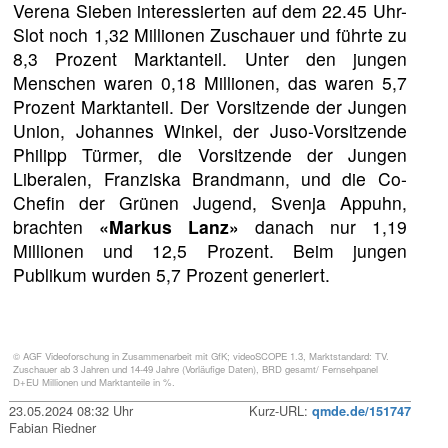
Verena Sieben interessierten auf dem 22.45 Uhr-
Slot noch 1,32 Millionen Zuschauer und führte zu
8,3 Prozent Marktanteil. Unter den jungen
Menschen waren 0,18 Millionen, das waren 5,7
Prozent Marktanteil. Der Vorsitzende der Jungen
Union, Johannes Winkel, der Juso-Vorsitzende
Philipp Türmer, die Vorsitzende der Jungen
Liberalen, Franziska Brandmann, und die Co-
Chefin der Grünen Jugend, Svenja Appuhn,
brachten
«Markus Lanz»
danach nur 1,19
Millionen und 12,5 Prozent. Beim jungen
Publikum wurden 5,7 Prozent generiert.
© AGF Videoforschung in Zusammenarbeit mit GfK; videoSCOPE 1.3, Marktstandard: TV.
Zuschauer ab 3 Jahren und 14-49 Jahre (Vorläufige Daten), BRD gesamt/ Fernsehpanel
D+EU Millionen und Marktanteile in %.
23.05.2024 08:32 Uhr
Kurz-URL:
qmde.de/151747
Fabian Riedner