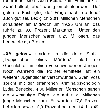
recht teuer sind. Auch Kakao zum Frühstück ist
zwar beliebt, aber wenig empfehlenswert. Der
gelernte Koch ging der Frage nach, ob teuer
auch gut sei. Lediglich 2,01 Millionen Menschen
schalteten am Mittwoch um 19.25 Uhr an, das
führte zu 9,8 Prozent Marktanteil. Unter den
jungen Menschen waren 0,23 Millionen, das
bedeutete 6,0 Prozent.
«XY gelöst»
startete in die dritte Staffel.
„Doppelleben eines Mörders“ hieß die
Geschichte, um einen verschwundenen Jungen.
Noch während die Polizei ermittelte, ist ein
weiterer Jugendlicher verschwunden. Sven Voss
spricht mit der erfahrenen Kriminalpsychologin
Lydia Benecke. 4,30 Millionen Menschen sahen
die 45-minütige Folge, die auf 0,65 Millionen
junge Menschen kam. Es wurden 17,8 Prozent
bei allen sowie 12,9 Prozent bei den 14- bis 49-