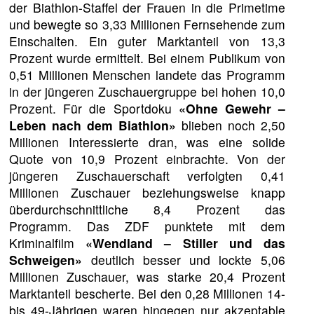
der Biathlon-Staffel der Frauen in die Primetime
und bewegte so 3,33 Millionen Fernsehende zum
Einschalten. Ein guter Marktanteil von 13,3
Prozent wurde ermittelt. Bei einem Publikum von
0,51 Millionen Menschen landete das Programm
in der jüngeren Zuschauergruppe bei hohen 10,0
Prozent. Für die Sportdoku
«Ohne Gewehr –
Leben nach dem Biathlon»
blieben noch 2,50
Millionen Interessierte dran, was eine solide
Quote von 10,9 Prozent einbrachte. Von der
jüngeren Zuschauerschaft verfolgten 0,41
Millionen Zuschauer beziehungsweise knapp
überdurchschnittliche 8,4 Prozent das
Programm. Das ZDF punktete mit dem
Kriminalfilm
«Wendland – Stiller und das
Schweigen»
deutlich besser und lockte 5,06
Millionen Zuschauer, was starke 20,4 Prozent
Marktanteil bescherte. Bei den 0,28 Millionen 14-
bis 49-Jährigen waren hingegen nur akzeptable