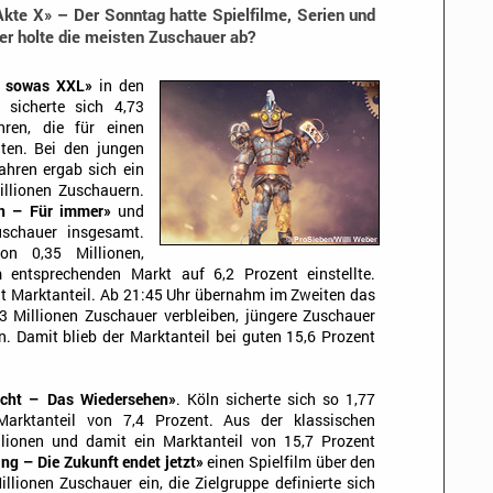
te X» – Der Sonntag hatte Spielfilme, Serien und
r holte die meisten Zuschauer ab?
n sowas XXL»
in den
sicherte sich 4,73
ren, die für einen
gten. Bei den jungen
hren ergab sich ein
illionen Zuschauern.
en – Für immer»
und
uschauer insgesamt.
on 0,35 Millionen,
 entsprechenden Markt auf 6,2 Prozent einstellte.
nt Marktanteil. Ab 21:45 Uhr übernahm im Zweiten das
3 Millionen Zuschauer verbleiben, jüngere Zuschauer
en. Damit blieb der Marktanteil bei guten 15,6 Prozent
cht – Das Wiedersehen»
. Köln sicherte sich so 1,77
arktanteil von 7,4 Prozent. Aus der klassischen
llionen und damit ein Marktanteil von 15,7 Prozent
ng – Die Zukunft endet jetzt»
einen Spielfilm über den
llionen Zuschauer ein, die Zielgruppe definierte sich