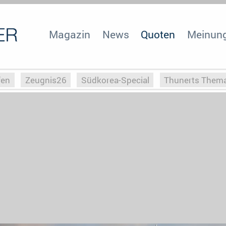
Magazin
News
Quoten
Meinun
fen
Zeugnis26
Südkorea-Special
Thunerts Them
r zu Hitler
Die Serientheorie
Faszination Horrorfil
n
Halloweeen
Weihnachts-Special
ZeugUpfronts
Special
Buchclub
Heim-EM
Screenforce25
Po
Buchclub
YouTuber
eSport im TV
Screenforce