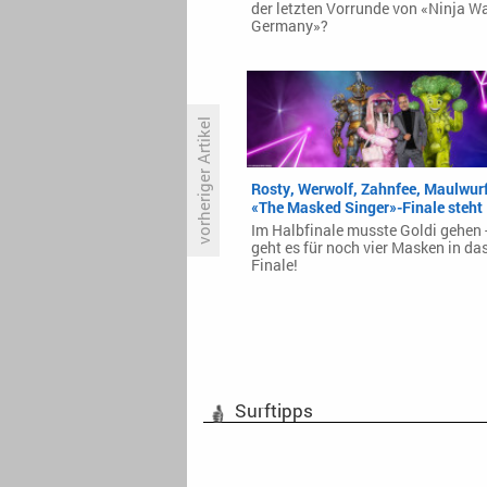
der letzten Vorrunde von «Ninja Wa
Germany»?
vorheriger Artikel
Rosty, Werwolf, Zahnfee, Maulwurf
Fünf Horrorfilme für Halloween
«The Masked Singer»-Finale steht
Im Halbfinale musste Goldi gehen -
geht es für noch vier Masken in da
Finale!
Surftipps