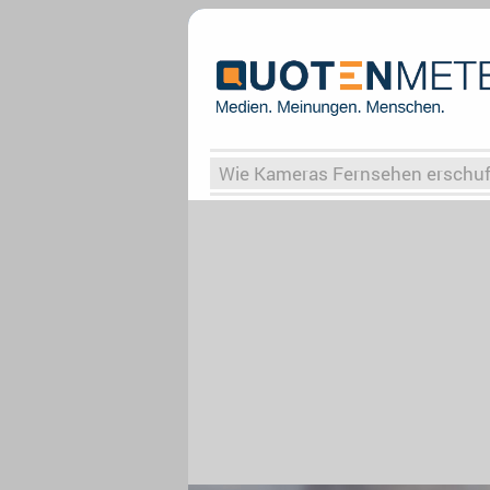
Wie Kameras Fernsehen erschu
Vergessene Serien
Von Weima
Globaler Süden
Das Ende vo
Upfronts25
AktenzeichenXY-
What the Game
Rassismus