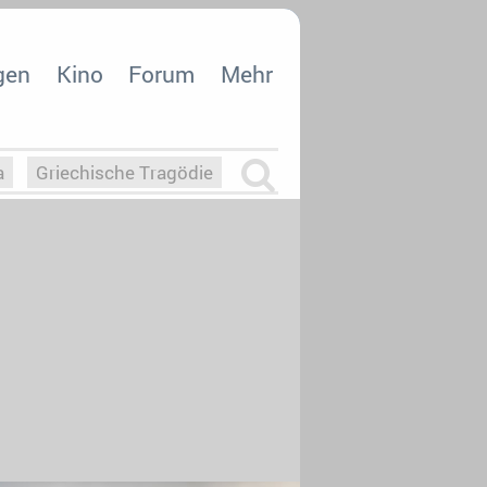
gen
Kino
Forum
Mehr
a
Griechische Tragödie
m
Die Macht der KI
26
nisvergabe
dcast-Reviews
Upfronts21