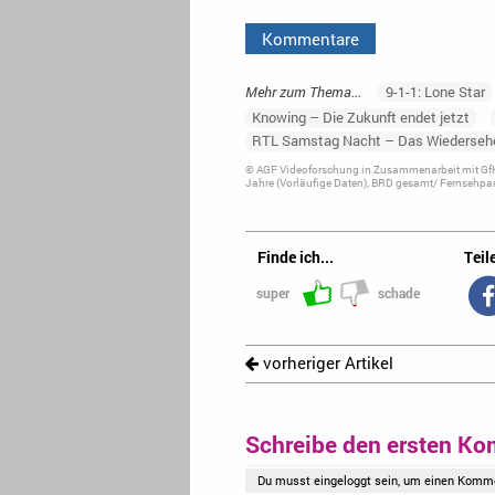
Kommentare
Mehr zum Thema...
9-1-1: Lone Star
Knowing – Die Zukunft endet jetzt
RTL Samstag Nacht – Das Wiederseh
© AGF Videoforschung in Zusammenarbeit mit GfK
Jahre (Vorläufige Daten), BRD gesamt/ Fernsehpan
Finde ich...
Teile
super
schade
vorheriger Artikel
Schreibe den ersten Ko