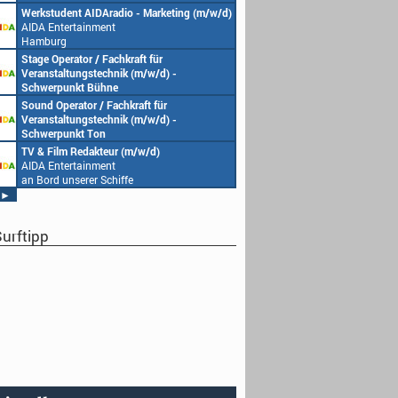
Werkstudent AIDAradio - Marketing (m/w/d)
AIDA Entertainment
Hamburg
Stage Operator / Fachkraft für
Veranstaltungstechnik (m/w/d) -
Schwerpunkt Bühne
AIDA Entertainment
Sound Operator / Fachkraft für
an Bord unserer Schiffe
Veranstaltungstechnik (m/w/d) -
Schwerpunkt Ton
AIDA Entertainment
TV & Film Redakteur (m/w/d)
an Bord unserer Schiffe
AIDA Entertainment
an Bord unserer Schiffe
►
urftipp