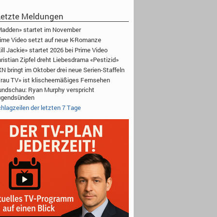
etzte Meldungen
adden» startet im November
ime Video setzt auf neue K-Romanze
ill Jackie» startet 2026 bei Prime Video
ristian Zipfel dreht Liebesdrama «Pestizid»
N bringt im Oktober drei neue Serien-Staffeln
rau TV» ist klischeemäßiges Fernsehen
ndschau: Ryan Murphy verspricht
ugendsünden
hlagzeilen der letzten 7 Tage