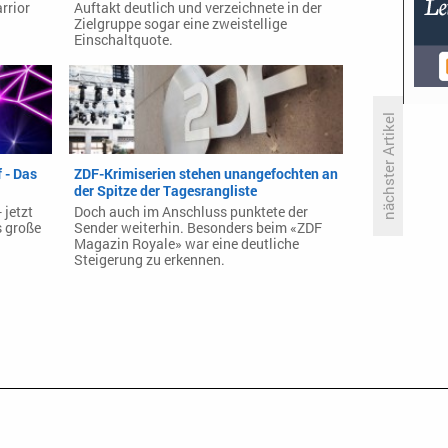
rrior
Auftakt deutlich und verzeichnete in der
Zielgruppe sogar eine zweistellige
Einschaltquote.
nächster Artikel
 - Das
ZDF-Krimiserien stehen unangefochten an
Rosty, Werwolf, Zahnfee,
der Spitze der Tagesrangliste
Maulwurf - Das «The Masked
 jetzt
Doch auch im Anschluss punktete der
Singer»-Finale steht
s große
Sender weiterhin. Besonders beim «ZDF
Magazin Royale» war eine deutliche
Steigerung zu erkennen.