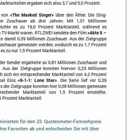
arktanteilen ergaben sich also 3,7 und 5,0 Prozent.
e von
«The Masked Singer»
über den Äther. Die Sing-
en Zuschauer ab drei Jahren. Mit 1,01 Millionen
eichte es zu 19,0 Prozent Marktanteil, während es
 TV-Markt waren. RTLZWEI sendete den Film
«Akte X –
e damit 0,39 Millionen Zuschauer. Aus der Zielgruppe
uschauer gemessen werden, wodurch es zu 1,7 Prozent
es zu nur 1,5 Prozent Marktanteil.
 der Sender ergatterte so 0,81 Millionen Zuschauer und
. Aus der Zielgruppe konnten hiervon 0,23 Millionen
h sich ein entsprechender Marktanteil von 4,2 Prozent
abel Eins
«9-1-1: Lone Star»
. Die Serie lief vor 0,39
s der Zielgruppe konnten hier 0,08 Millionen gemessen
echender Marktanteil von 1,5 Prozent einstellte.
5 Prozent Marktanteil.
inierten für den 23. Quotenmeter-Fernsehpreis
Ihre Favoriten ab und entscheiden Sie mit über