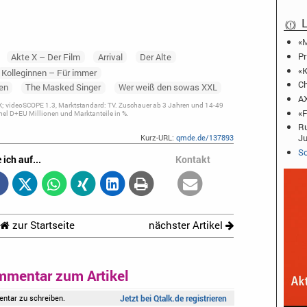
L
«M
Pr
Akte X – Der Film
Arrival
Der Alte
«K
Kolleginnen – Für immer
Ch
en
The Masked Singer
Wer weiß den sowas XXL
AX
; videoSCOPE 1.3, Marktstandard: TV. Zuschauer ab 3 Jahren und 14-49
«F
el D+EU Millionen und Marktanteile in %.
Ru
J
Kurz-URL:
qmde.de/137893
Sc
 ich auf...
Kontakt
zur Startseite
nächster Artikel
mmentar zum Artikel