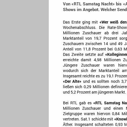
Von «RTL Samstag Nacht» bis «Ak
Shows im Angebot. Welcher Sende
Das Erste ging mit
«Wer weiß de
Wochenabschluss. Die Rate-Show 
Millionen Zuschauer ab drei Jah
Marktanteil von 19,7 Prozent sor
Zuschauern zwischen 14 und 49 Ja
Anteil von 11,8 Prozent bei 0,63 M
Das Zweite setzte auf
«Kolleginn
erreichte damit 4,98 Millionen Z
Jüngere Zuschauer waren hierv
wodurch sich der Marktanteil am
Insgesamt reichte es zu 19,1 Proze
«Der Alte»
und es sollten noch 3,7
ließen sich 0,29 Millionen definier
und 5,2 Prozent am jüngeren Markt.
Bei RTL gab es
«RTL Samstag Na
Millionen Zuschauer und einen M
Zielgruppe waren hiervon 0,84 Mi
vertreten. Sat.1 schickte mit
«Knowi
Äther. Insgesamt schalteten 0,93 Mi