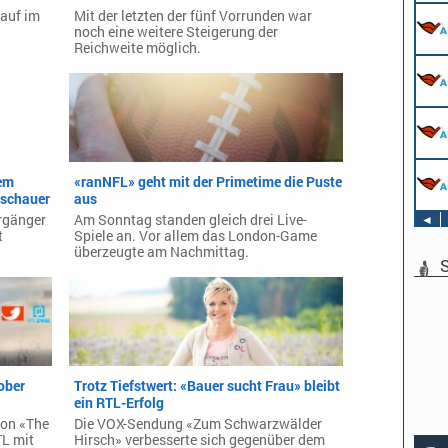
lauf im
Mit der letzten der fünf Vorrunden war
noch eine weitere Steigerung der
Reichweite möglich.
dem
«ranNFL» geht mit der Primetime die Puste
uschauer
aus
rgänger
Am Sonntag standen gleich drei Live-
◄
t
Spiele an. Vor allem das London-Game
überzeugte am Nachmittag.
S
ober
Trotz Tiefstwert: «Bauer sucht Frau» bleibt
ein RTL-Erfolg
von «The
Die VOX-Sendung «Zum Schwarzwälder
L mit
Hirsch» verbesserte sich gegenüber dem