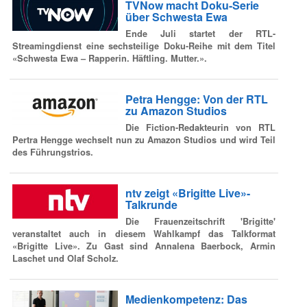
TVNow macht Doku-Serie
über Schwesta Ewa
Ende Juli startet der RTL-
Streamingdienst eine sechsteilige Doku-Reihe mit dem Titel
«Schwesta Ewa – Rapperin. Häftling. Mutter.».
Petra Hengge: Von der RTL
zu Amazon Studios
Die Fiction-Redakteurin von RTL
Pertra Hengge wechselt nun zu Amazon Studios und wird Teil
des Führungstrios.
ntv zeigt «Brigitte Live»-
Talkrunde
Die Frauenzeitschrift 'Brigitte'
veranstaltet auch in diesem Wahlkampf das Talkformat
«Brigitte Live». Zu Gast sind Annalena Baerbock, Armin
Laschet und Olaf Scholz.
Medienkompetenz: Das