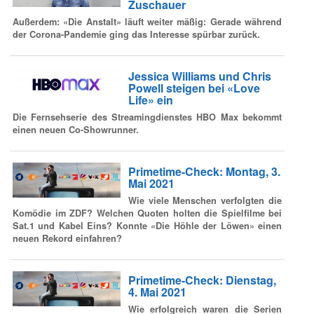
Zuschauer
Außerdem: «Die Anstalt» läuft weiter mäßig: Gerade während
der Corona-Pandemie ging das Interesse spürbar zurück.
Jessica Williams und Chris
Powell steigen bei «Love
Life» ein
Die Fernsehserie des Streamingdienstes HBO Max bekommt
einen neuen Co-Showrunner.
Primetime-Check: Montag, 3.
Mai 2021
Wie viele Menschen verfolgten die
Komödie im ZDF? Welchen Quoten holten die Spielfilme bei
Sat.1 und Kabel Eins? Konnte «Die Höhle der Löwen» einen
neuen Rekord einfahren?
Primetime-Check: Dienstag,
4. Mai 2021
Wie erfolgreich waren die Serien