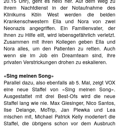
20.15 Uhr), geht es heiß her. Auf dem Weg zu
ihrem Nachtdienst in der Notaufnahme des
Klinikums Köln West werden die beiden
Krankenschwestern Ella und Nora von zwei
Neonazis angegriffen. Ein Familienvater, der
ihnen zu Hilfe eilt, wird lebensgefährlich verletzt.
Zusammen mit ihren Kollegen geben Ella und
Nora alles, um den Patienten zu retten. Auch
wenn sie im Job ein Dreamteam sind, ihre
privaten Verstrickungen drohen zu eskalieren.
«Sing meinen Song»
Parallel dazu, also ebenfalls ab 5. Mai, zeigt VOX
eine neue Staffel von «Sing meinen Song».
Ausgestattet mit drei Best-Ofs wird die neue
Staffel lang wie nie. Max Giesinger, Nico Santos,
Ilse Delange, MoTrip, Jan Plewka und Lea
mischen mit, Michael Patrick Kelly moderiert die
Staffel, die übrigens schon vor dem Ausbruch