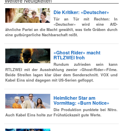
Weitere Neuigkeiten
Die Kritiker: «Deutscher»
Tür an Tür mit Rechten: In
«Deutscher» wird eine AfD-
ähnliche Partei an die Macht gewählt, was tiefe Gräben durch
eine gutbürgerliche Nachbarschaft reißt.
«Ghost Rider» macht
RTLZWEI froh
Rundum zufrieden sein kann
RTLZWEI mit der Ausstrahlung zweier «Ghost-Rider»-Filme.
Beide Streifen lagen klar über dem Senderschnitt. VOX und
Kabel Eins sind dagegen mit US-Serien gefloppt.
Heimlicher Star am
Vormittag: «Burn Notice»
Die Produktion punktete bei Nitro.
Auch Kabel Eins holte zur Frühstückszeit gute Werte.