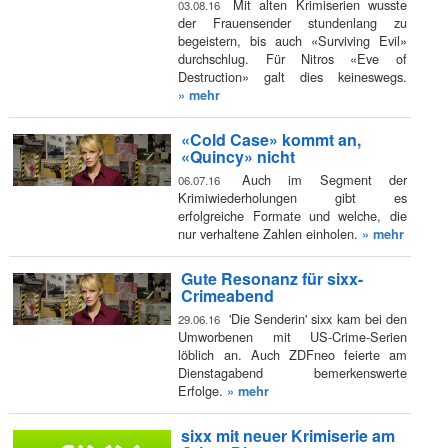
Mit alten Krimiserien wusste
03.08.16
der Frauensender stundenlang zu
begeistern, bis auch «Surviving Evil»
durchschlug. Für Nitros «Eve of
Destruction» galt dies keineswegs.
» mehr
«Cold Case» kommt an,
«Quincy» nicht
Auch im Segment der
06.07.16
Krimiwiederholungen gibt es
erfolgreiche Formate und welche, die
nur verhaltene Zahlen einholen.
» mehr
Gute Resonanz für sixx-
Crimeabend
'Die Senderin' sixx kam bei den
29.06.16
Umworbenen mit US-Crime-Serien
löblich an. Auch ZDFneo feierte am
Dienstagabend bemerkenswerte
Erfolge.
» mehr
sixx mit neuer Krimiserie am