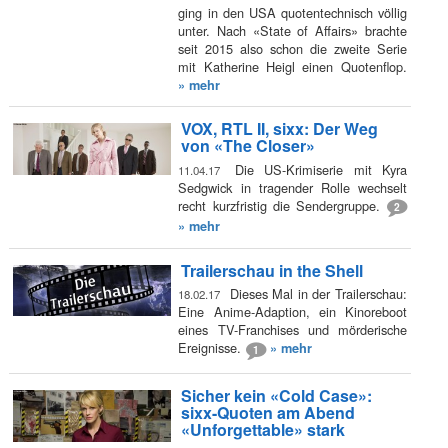
ging in den USA quotentechnisch völlig
unter. Nach «State of Affairs» brachte
seit 2015 also schon die zweite Serie
mit Katherine Heigl einen Quotenflop.
» mehr
VOX, RTL II, sixx: Der Weg
von «The Closer»
Die US-Krimiserie mit Kyra
11.04.17
Sedgwick in tragender Rolle wechselt
recht kurzfristig die Sendergruppe.
2
» mehr
Trailerschau in the Shell
Dieses Mal in der Trailerschau:
18.02.17
Eine Anime-Adaption, ein Kinoreboot
eines TV-Franchises und mörderische
Ereignisse.
» mehr
1
Sicher kein «Cold Case»:
sixx-Quoten am Abend
«Unforgettable» stark