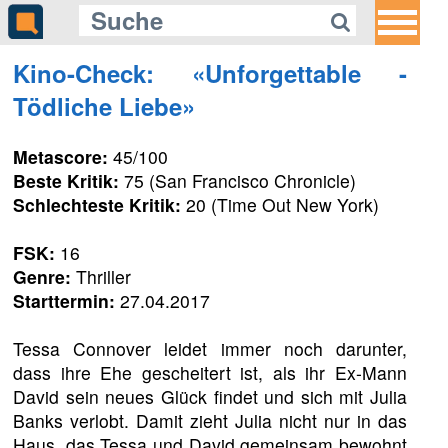
Kino-Check: «Unforgettable -
Tödliche Liebe»
Metascore:
45/100
Beste Kritik:
75 (San Francisco Chronicle)
Schlechteste Kritik:
20 (Time Out New York)
FSK:
16
Genre:
Thriller
Starttermin:
27.04.2017
Tessa Connover leidet immer noch darunter,
dass ihre Ehe gescheitert ist, als ihr Ex-Mann
David sein neues Glück findet und sich mit Julia
Banks verlobt. Damit zieht Julia nicht nur in das
Haus, das Tessa und David gemeinsam bewohnt