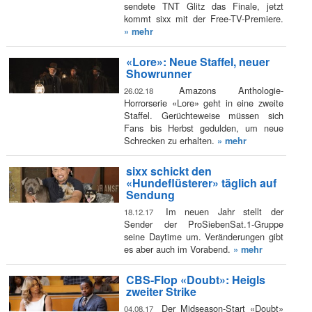
sendete TNT Glitz das Finale, jetzt
kommt sixx mit der Free-TV-Premiere.
» mehr
«Lore»: Neue Staffel, neuer
Showrunner
Amazons Anthologie-
26.02.18
Horrorserie «Lore» geht in eine zweite
Staffel. Gerüchteweise müssen sich
Fans bis Herbst gedulden, um neue
Schrecken zu erhalten.
» mehr
sixx schickt den
«Hundeflüsterer» täglich auf
Sendung
Im neuen Jahr stellt der
18.12.17
Sender der ProSiebenSat.1-Gruppe
seine Daytime um. Veränderungen gibt
es aber auch im Vorabend.
» mehr
CBS-Flop «Doubt»: Heigls
zweiter Strike
Der Midseason-Start «Doubt»
04.08.17