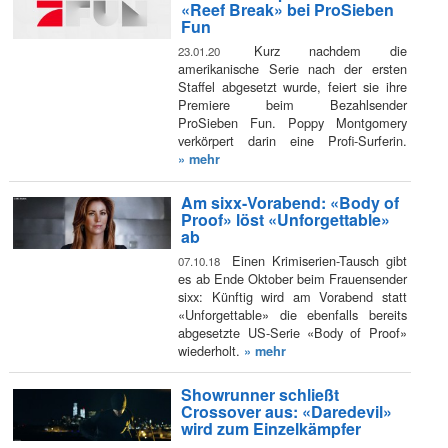
«Reef Break» bei ProSieben
Fun
Kurz nachdem die
23.01.20
amerikanische Serie nach der ersten
Staffel abgesetzt wurde, feiert sie ihre
Premiere beim Bezahlsender
ProSieben Fun. Poppy Montgomery
verkörpert darin eine Profi-Surferin.
» mehr
Am sixx-Vorabend: «Body of
Proof» löst «Unforgettable»
ab
Einen Krimiserien-Tausch gibt
07.10.18
es ab Ende Oktober beim Frauensender
sixx: Künftig wird am Vorabend statt
«Unforgettable» die ebenfalls bereits
abgesetzte US-Serie «Body of Proof»
wiederholt.
» mehr
Showrunner schließt
Crossover aus: «Daredevil»
wird zum Einzelkämpfer