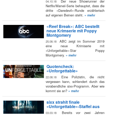
Der neue Showrunner der
04.10.18
Netflix/Marvel-Serie behauptet, dass die
dritte «Daredevil»-Runde erzählerisch
auf eigenen Beinen steht.
» mehr
«Reef Break»: ABC bestellt
neue Krimserie mit Poppy
Montgomery
ABC zeigt im Sommer 2019
25.08.18
eine neue Krimiserie mit
«Unforgettable»-Star Poppy
Montgomery.
» mehr
Quotencheck:
«Unforgettable»
Eine Polizistin, die nicht
22.08.18
vergessen kann, schlendert durch das
vorabendliche sixx-Programm. Aber wie
kommt sie an?
» mehr
sixx strahlt finale
«Unforgettable»-Staffel aus
Bereits vor zwei Jahren
03.03.18