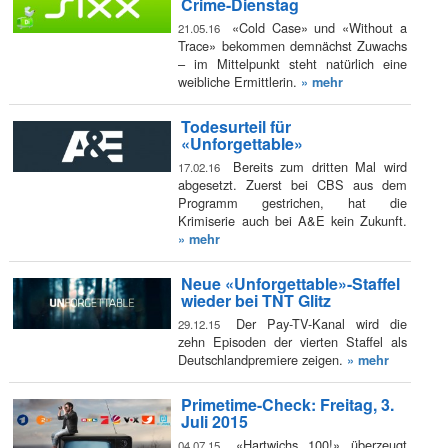
Crime-Dienstag
«Cold Case» und «Without a
21.05.16
Trace» bekommen demnächst Zuwachs
– im Mittelpunkt steht natürlich eine
weibliche Ermittlerin.
» mehr
Todesurteil für
«Unforgettable»
Bereits zum dritten Mal wird
17.02.16
abgesetzt. Zuerst bei CBS aus dem
Programm gestrichen, hat die
Krimiserie auch bei A&E kein Zukunft.
» mehr
Neue «Unforgettable»-Staffel
wieder bei TNT Glitz
Der Pay-TV-Kanal wird die
29.12.15
zehn Episoden der vierten Staffel als
Deutschlandpremiere zeigen.
» mehr
Primetime-Check: Freitag, 3.
Juli 2015
«Hartwichs 100!» überzeugt
04.07.15