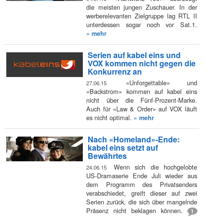
die meisten jungen Zuschauer. In der
werberelevanten Zielgruppe lag RTL II
unterdessen sogar noch vor Sat.1.
» mehr
Serien auf kabel eins und
VOX kommen nicht gegen die
Konkurrenz an
«Unforgettable» und
27.06.15
«Backstrom» kommen auf kabel eins
nicht über die Fünf-Prozent-Marke.
Auch für «Law & Order» auf VOX läuft
es nicht optimal.
» mehr
Nach «Homeland»-Ende:
kabel eins setzt auf
Bewährtes
Wenn sich die hochgelobte
24.06.15
US-Dramaserie Ende Juli wieder aus
dem Programm des Privatsenders
verabschiedet, greift dieser auf zwei
Serien zurück, die sich über mangelnde
Präsenz nicht beklagen können.
1