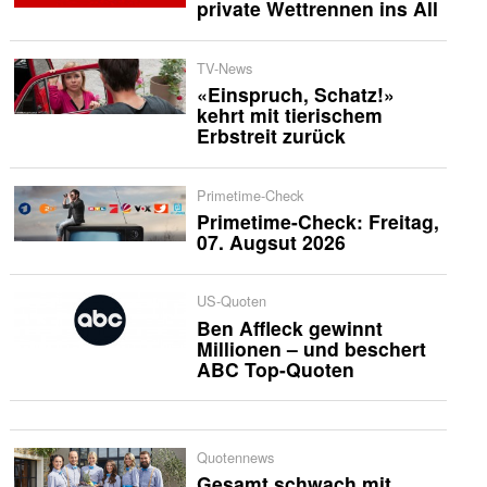
private Wettrennen ins All
TV-News
«Einspruch, Schatz!»
kehrt mit tierischem
Erbstreit zurück
Primetime-Check
Primetime-Check: Freitag,
07. Augsut 2026
US-Quoten
Ben Affleck gewinnt
Millionen – und beschert
ABC Top-Quoten
Quotennews
Gesamt schwach mit