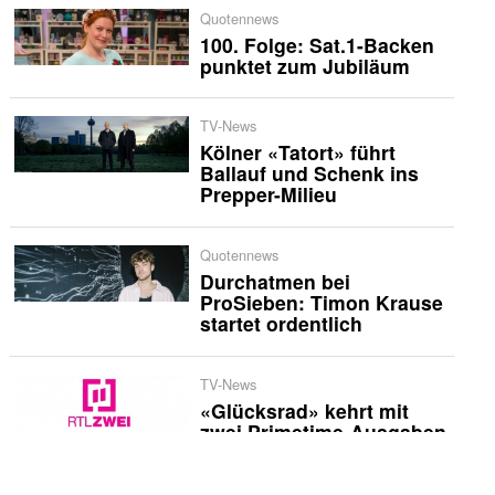
Quotennews
100. Folge: Sat.1-Backen
punktet zum Jubiläum
TV-News
Kölner «Tatort» führt
Ballauf und Schenk ins
Prepper-Milieu
Quotennews
Durchatmen bei
ProSieben: Timon Krause
startet ordentlich
TV-News
«Glücksrad» kehrt mit
zwei Primetime-Ausgaben
zurück