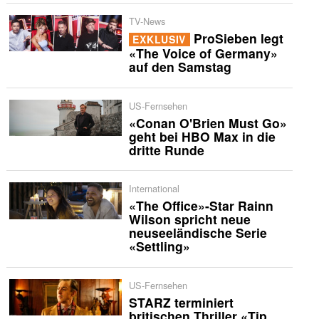
TV-News
ProSieben legt
EXKLUSIV
«The Voice of Germany»
auf den Samstag
US-Fernsehen
«Conan O'Brien Must Go»
geht bei HBO Max in die
dritte Runde
International
«The Office»-Star Rainn
Wilson spricht neue
neuseeländische Serie
«Settling»
US-Fernsehen
STARZ terminiert
britischen Thriller «Tip