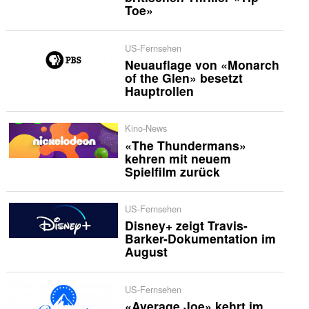
Toe»
US-Fernsehen
Neuauflage von «Monarch
of the Glen» besetzt
Hauptrollen
Kino-News
«The Thundermans»
kehren mit neuem
Spielfilm zurück
US-Fernsehen
Disney+ zeigt Travis-
Barker-Dokumentation im
August
US-Fernsehen
«Average Joe» kehrt im