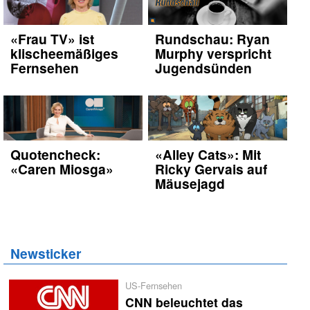
«Frau TV» ist
Rundschau: Ryan
klischeemäßiges
Murphy verspricht
Fernsehen
Jugendsünden
Quotencheck:
«Alley Cats»: Mit
«Caren Miosga»
Ricky Gervais auf
Mäusejagd
Newsticker
US-Fernsehen
CNN beleuchtet das