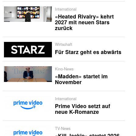
International
«Heated Rivalry» kehrt
2027 mit neuen Stars
zurück
Wirtschaft
Für Starz geht es abwärts
Kino-News
«Madden» startet im
November
International
Prime Video setzt auf
neue K-Romanze
TV-News
«Kill Jackie» startet 2026