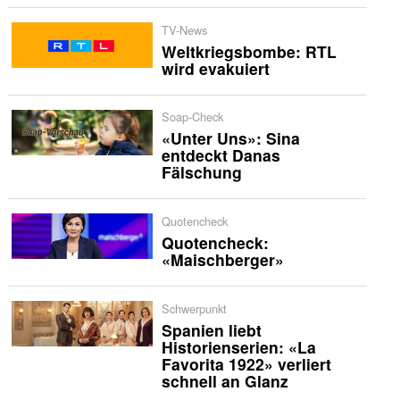
TV-News
Weltkriegsbombe: RTL
wird evakuiert
Soap-Check
«Unter Uns»: Sina
entdeckt Danas
Fälschung
Quotencheck
Quotencheck:
«Maischberger»
Schwerpunkt
Spanien liebt
Historienserien: «La
Favorita 1922» verliert
schnell an Glanz