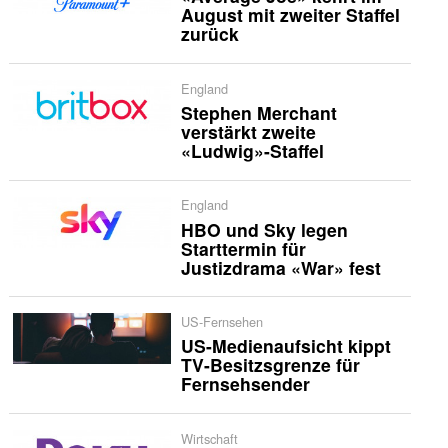
August mit zweiter Staffel
zurück
England
Stephen Merchant
verstärkt zweite
«Ludwig»-Staffel
England
HBO und Sky legen
Starttermin für
Justizdrama «War» fest
US-Fernsehen
US-Medienaufsicht kippt
TV-Besitzsgrenze für
Fernsehsender
Wirtschaft