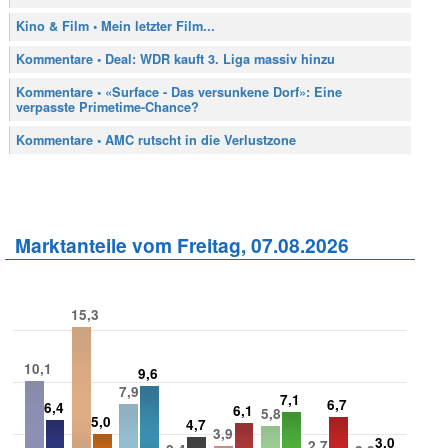
Kino & Film • Mein letzter Film...
Kommentare • Deal: WDR kauft 3. Liga massiv hinzu
Kommentare • «Surface - Das versunkene Dorf»: Eine
verpasste Primetime-Chance?
Kommentare • AMC rutscht in die Verlustzone
Marktanteile vom Freitag, 07.08.2026
15,3
10,1
9,6
7,9
7,1
6,7
6,4
6,1
5,8
5,0
4,7
3,9
3,0
2,7