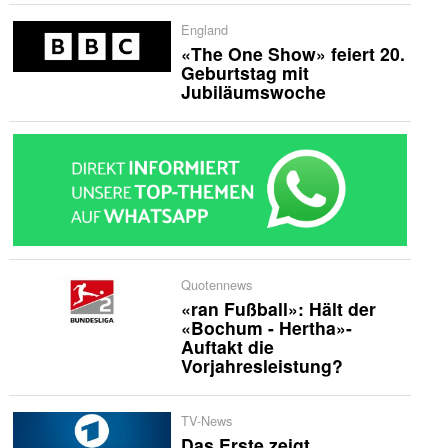
England
«The One Show» feiert 20.
Geburtstag mit
Jubiläumswoche
Quotennews
«ran Fußball»: Hält der
«Bochum - Hertha»-
Auftakt die
Vorjahresleistung?
TV-News
Das Erste zeigt