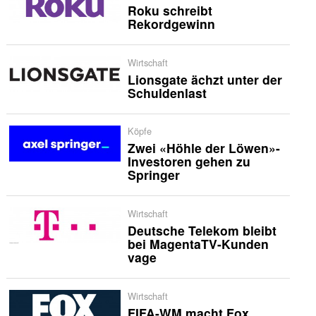
Roku schreibt
Rekordgewinn
Wirtschaft
Lionsgate ächzt unter der
Schuldenlast
Köpfe
Zwei «Höhle der Löwen»-
Investoren gehen zu
Springer
Wirtschaft
Deutsche Telekom bleibt
bei MagentaTV-Kunden
vage
Wirtschaft
FIFA-WM macht Fox