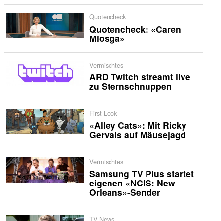
Quotencheck
Quotencheck: «Caren
Miosga»
Vermischtes
ARD Twitch streamt live
zu Sternschnuppen
First Look
«Alley Cats»: Mit Ricky
Gervais auf Mäusejagd
Vermischtes
Samsung TV Plus startet
eigenen «NCIS: New
Orleans»-Sender
TV-News