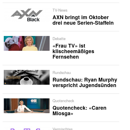
TV-News
AXN bringt im Oktober
drei neue Serien-Staffeln
Debatte
«Frau TV» ist
klischeemäßiges
Fernsehen
Rundschau
Rundschau: Ryan Murphy
verspricht Jugendsünden
Quotencheck
Quotencheck: «Caren
Miosga»
Vermischtes