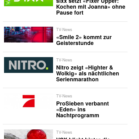
sixx setzt «Fixer Upper:
Kochen mit Joanna» ohne
Pause fort
TV-News
«Smile 2» kommt zur
Geisterstunde
TV-News
Nitro zeigt «Highter &
Wolkig» als nächtlichen
Serienmarathon
TV-News
ProSieben verbannt
«Eden» ins
Nachtprogramm
TV-News