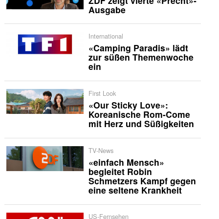
ZDF zeigt vierte «Precht»-
Ausgabe
International
«Camping Paradis» lädt
zur süßen Themenwoche
ein
First Look
«Our Sticky Love»:
Koreanische Rom-Come
mit Herz und Süßigkeiten
TV-News
«einfach Mensch»
begleitet Robin
Schmetzers Kampf gegen
eine seltene Krankheit
US-Fernsehen