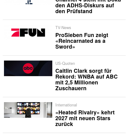
den ADHS-Diskurs auf
den Prüfstand
TV-News
ProSieben Fun zeigt
«Reincarnated as a
Sword»
US-Quoten
Caitlin Clark sorgt für
Rekord: WNBA auf ABC
mit 2,5 Millionen
Zuschauern
International
«Heated Rivalry» kehrt
2027 mit neuen Stars
zurück