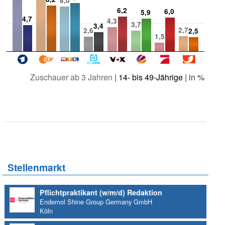
8,0
6,2
6,0
5,9
4,7
4,3
3,7
3,4
2,7
2,6
2,5
1,5
Zuschauer ab 3 Jahren
|
14- bis 49-Jährige
| in %
Stellenmarkt
Pflichtpraktikant (w/m/d) Redaktion
Endemol Shine Group Germany GmbH
Köln