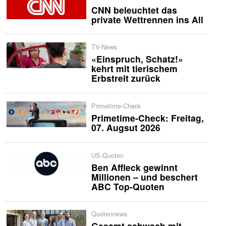
CNN beleuchtet das
private Wettrennen ins All
TV-News
«Einspruch, Schatz!»
kehrt mit tierischem
Erbstreit zurück
Primetime-Check
Primetime-Check: Freitag,
07. Augsut 2026
US-Quoten
Ben Affleck gewinnt
Millionen – und beschert
ABC Top-Quoten
Quotennews
Gesamt schwach mit