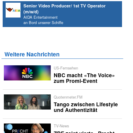
Senior Video Producer/ 1st TV Operator
(m/w/d)
AIDA Entertainment
an Bord unserer Schiffe
Weitere Nachrichten
US-Fernsehen
NBC macht «The Voice»
zum Promi-Event
Quotenmeter.FM
Tango zwischen Lifestyle
und Authentizität
TV-News