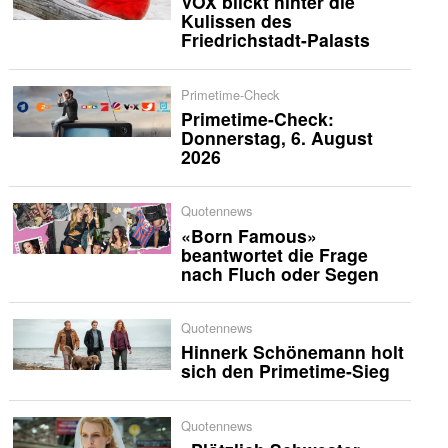
VOX blickt hinter die
Kulissen des
Friedrichstadt-Palasts
Primetime-Check
Primetime-Check:
Donnerstag, 6. August
2026
Quotennews
«Born Famous»
beantwortet die Frage
nach Fluch oder Segen
Quotennews
Hinnerk Schönemann holt
sich den Primetime-Sieg
Quotennews