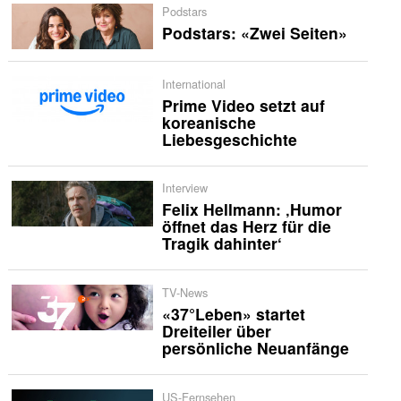
Podstars
Podstars: «Zwei Seiten»
International
Prime Video setzt auf
koreanische
Liebesgeschichte
Interview
Felix Hellmann: ‚Humor
öffnet das Herz für die
Tragik dahinter‘
TV-News
«37°Leben» startet
Dreiteiler über
persönliche Neuanfänge
US-Fernsehen