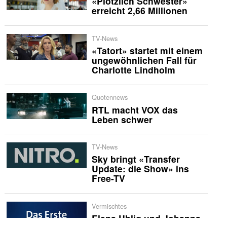
«Plötzlich Schwester»
erreicht 2,66 Millionen
TV-News
«Tatort» startet mit einem
ungewöhnlichen Fall für
Charlotte Lindholm
Quotennews
RTL macht VOX das
Leben schwer
TV-News
Sky bringt «Transfer
Update: die Show» ins
Free-TV
Vermischtes
Elena Uhlig und Johanna