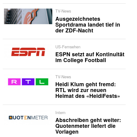
TV-News
Ausgezeichnetes
Sportdrama landet tief in
der ZDF-Nacht
US-Fernsehen
ESPN setzt auf Kontinuität
im College Football
TV-News
Heidi Klum geht fremd:
RTL wird zur neuen
Heimat des «HeidiFests»
Intern
Abschreiben geht weiter:
Quotenmeter liefert die
Vorlagen