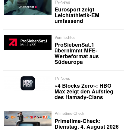
TV-News
Eurosport zeigt
Leichtathletik-EM
umfassend
Vermischtes
ProSiebenSat.1
übernimmt MFE-
Werbeformat aus
Südeuropa
TV-News
«4 Blocks Zero»: HBO
Max zeigt den Aufstieg
des Hamady-Clans
Primetime-Check
Primetime-Check:
Dienstag, 4. August 2026