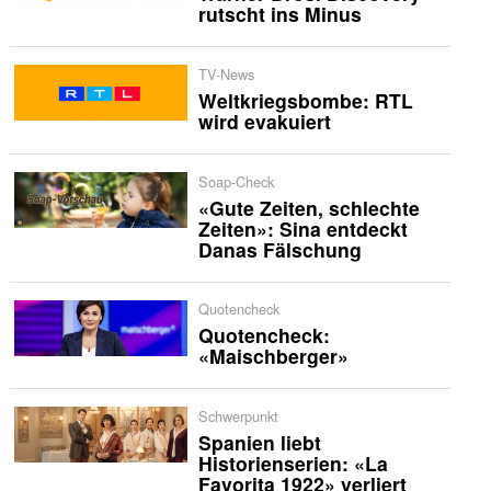
rutscht ins Minus
TV-News
Weltkriegsbombe: RTL
wird evakuiert
Soap-Check
«Gute Zeiten, schlechte
Zeiten»: Sina entdeckt
Danas Fälschung
Quotencheck
Quotencheck:
«Maischberger»
Schwerpunkt
Spanien liebt
Historienserien: «La
Favorita 1922» verliert