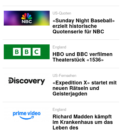
US-Quoten
«Sunday Night Baseball»
erzielt historische
Quotenserie für NBC
England
HBO und BBC verfilmen
Theaterstück «1536»
US-Fernsehen
«Expedition X» startet mit
neuen Rätseln und
Geisterjagden
England
Richard Madden kämpft
im Krankenhaus um das
Leben des