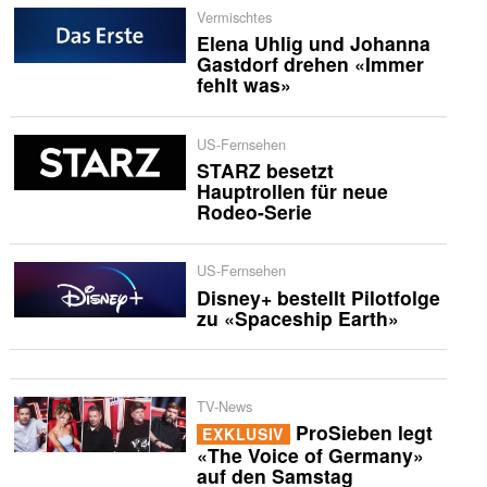
Vermischtes
Elena Uhlig und Johanna
Gastdorf drehen «Immer
fehlt was»
US-Fernsehen
STARZ besetzt
Hauptrollen für neue
Rodeo-Serie
US-Fernsehen
Disney+ bestellt Pilotfolge
zu «Spaceship Earth»
TV-News
ProSieben legt
EXKLUSIV
«The Voice of Germany»
auf den Samstag