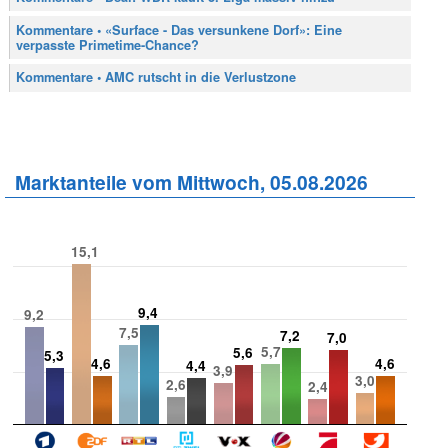
Kommentare • «Surface - Das versunkene Dorf»: Eine
verpasste Primetime-Chance?
Kommentare • AMC rutscht in die Verlustzone
Marktanteile vom Mittwoch, 05.08.2026
15,1
9,4
9,2
7,5
7,2
7,0
5,7
5,6
5,3
4,6
4,6
4,4
3,9
3,0
2,6
2,4