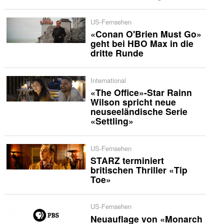
US-Fernsehen
«Conan O'Brien Must Go»
geht bei HBO Max in die
dritte Runde
International
«The Office»-Star Rainn
Wilson spricht neue
neuseeländische Serie
«Settling»
US-Fernsehen
STARZ terminiert
britischen Thriller «Tip
Toe»
US-Fernsehen
Neuauflage von «Monarch