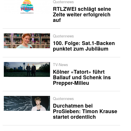
Quotennews
RTLZWEI schlägt seine
Zelte weiter erfolgreich
auf
Quotennews
100. Folge: Sat.1-Backen
punktet zum Jubiläum
TV-News
Kölner «Tatort» führt
Ballauf und Schenk ins
Prepper-Milieu
Quotennews
Durchatmen bei
ProSieben: Timon Krause
startet ordentlich