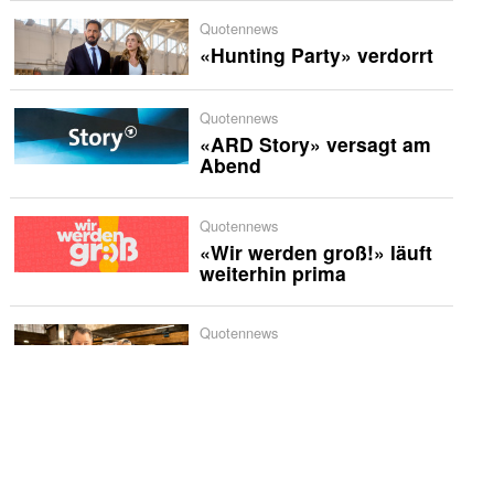
Quotennews
«Hunting Party» verdorrt
Quotennews
«ARD Story» versagt am
Abend
Quotennews
«Wir werden groß!» läuft
weiterhin prima
Quotennews
«besseresser challenge»
schmiert völlig ab
TV-News
«extra 3» feiert 50.
Geburtstag mit großer