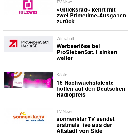
TV-News
«Glücksrad» kehrt mit
zwei Primetime-Ausgaben
zurück
Wirtschaft
Werbeerlöse bei
ProSiebenSat.1 sinken
weiter
Köpfe
15 Nachwuchstalente
hoffen auf den Deutschen
Radiopreis
TV-News
sonnenklar.TV sendet
erstmals live aus der
Altstadt von Side