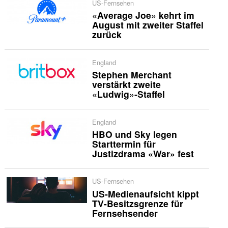
US-Fernsehen
«Average Joe» kehrt im
August mit zweiter Staffel
zurück
England
Stephen Merchant
verstärkt zweite
«Ludwig»-Staffel
England
HBO und Sky legen
Starttermin für
Justizdrama «War» fest
US-Fernsehen
US-Medienaufsicht kippt
TV-Besitzsgrenze für
Fernsehsender