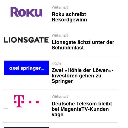
Wirtschaft
Roku schreibt
Rekordgewinn
Wirtschaft
Lionsgate ächzt unter der
Schuldenlast
Köpfe
Zwei «Höhle der Löwen»-
Investoren gehen zu
Springer
Wirtschaft
Deutsche Telekom bleibt
bei MagentaTV-Kunden
vage