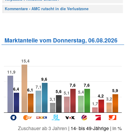
Kommentare • AMC rutscht in die Verlustzone
Marktanteile vom Donnerstag, 06.08.2026
15,4
11,9
9,6
7,6
7,6
7,1
6,4
6,1
5,9
5,6
5,4
5,1
4,2
3,2
3,1
1,7
Zuschauer ab 3 Jahren
|
14- bis 49-Jährige
| in %