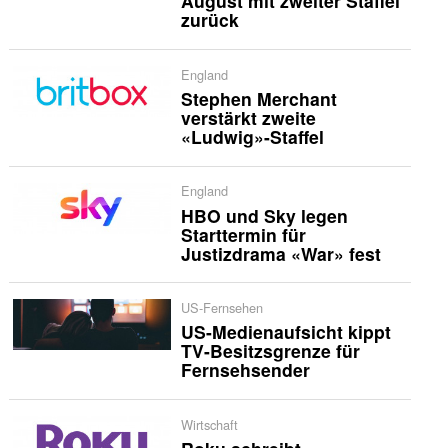
August mit zweiter Staffel
zurück
England
Stephen Merchant
verstärkt zweite
«Ludwig»-Staffel
England
HBO und Sky legen
Starttermin für
Justizdrama «War» fest
US-Fernsehen
US-Medienaufsicht kippt
TV-Besitzsgrenze für
Fernsehsender
Wirtschaft