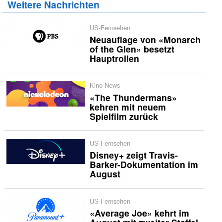
Weitere Nachrichten
US-Fernsehen
Neuauflage von «Monarch
of the Glen» besetzt
Hauptrollen
Kino-News
«The Thundermans»
kehren mit neuem
Spielfilm zurück
US-Fernsehen
Disney+ zeigt Travis-
Barker-Dokumentation im
August
US-Fernsehen
«Average Joe» kehrt im