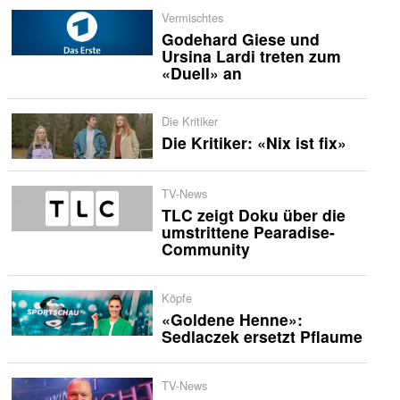
Vermischtes
Godehard Giese und
Ursina Lardi treten zum
«Duell» an
Die Kritiker
Die Kritiker: «Nix ist fix»
TV-News
TLC zeigt Doku über die
umstrittene Pearadise-
Community
Köpfe
«Goldene Henne»:
Sedlaczek ersetzt Pflaume
TV-News