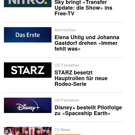
Sky bringt «Transfer
Update: die Show» ins
Free-TV
Vermischtes
Elena Uhlig und Johanna
Gastdorf drehen «Immer
fehlt was»
US-Fernsehen
STARZ besetzt
Hauptrollen für neue
Rodeo-Serie
US-Fernsehen
Disney+ bestellt Pilotfolge
zu «Spaceship Earth»
TV-News