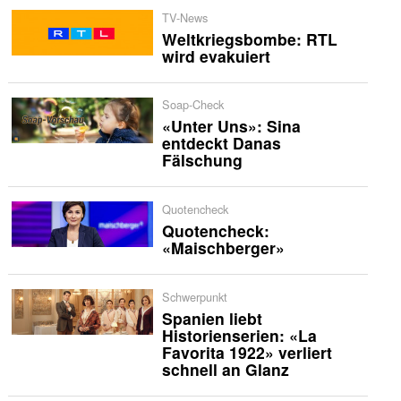
TV-News
Weltkriegsbombe: RTL
wird evakuiert
Soap-Check
«Unter Uns»: Sina
entdeckt Danas
Fälschung
Quotencheck
Quotencheck:
«Maischberger»
Schwerpunkt
Spanien liebt
Historienserien: «La
Favorita 1922» verliert
schnell an Glanz