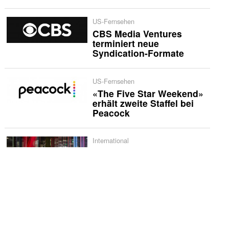
US-Fernsehen
CBS Media Ventures
terminiert neue
Syndication-Formate
US-Fernsehen
«The Five Star Weekend»
erhält zweite Staffel bei
Peacock
International
Netflix bestellt zweite
Staffel von «Musafir Cafe»
US-Quoten
«Sunday Night Baseball»
erzielt historische
Quotenserie für NBC