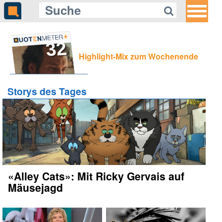
32
Highlight-Mix zum Wochenende
Storys des Tages
«Alley Cats»: Mit Ricky Gervais auf
Mäusejagd