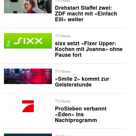
TV-News
Drehstart Staffel zwei:
ZDF macht mit «Einfach
Elli» weiter
TV-News
sixx setzt «Fixer Upper:
Kochen mit Joanna» ohne
Pause fort
TV-News
«Smile 2» kommt zur
Geisterstunde
TV-News
ProSieben verbannt
«Eden» ins
Nachtprogramm