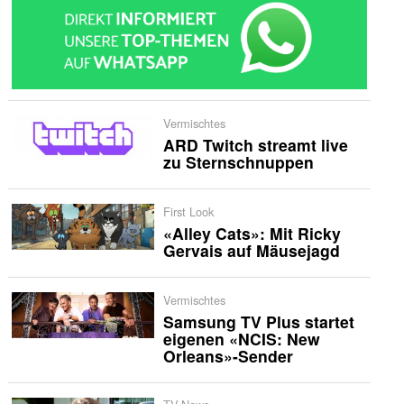
Vermischtes
ARD Twitch streamt live
zu Sternschnuppen
First Look
«Alley Cats»: Mit Ricky
Gervais auf Mäusejagd
Vermischtes
Samsung TV Plus startet
eigenen «NCIS: New
Orleans»-Sender