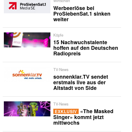
Wirtschaft
Werbeerlöse bei
ProSiebenSat.1 sinken
weiter
Köpfe
15 Nachwuchstalente
hoffen auf den Deutschen
Radiopreis
TV-News
sonnenklar.TV sendet
erstmals live aus der
Altstadt von Side
TV-News
«The Masked
EXKLUSIV
Singer» kommt jetzt
mittwochs