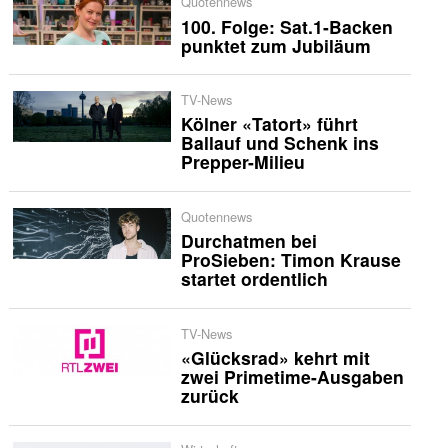
Quotennews
100. Folge: Sat.1-Backen
punktet zum Jubiläum
TV-News
Kölner «Tatort» führt
Ballauf und Schenk ins
Prepper-Milieu
Quotennews
Durchatmen bei
ProSieben: Timon Krause
startet ordentlich
TV-News
«Glücksrad» kehrt mit
zwei Primetime-Ausgaben
zurück