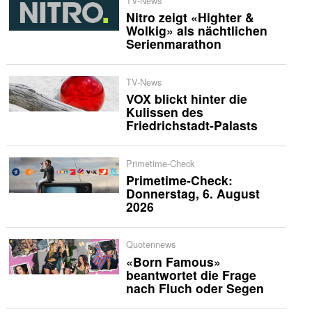
TV-News
Nitro zeigt «Highter &
Wolkig» als nächtlichen
Serienmarathon
TV-News
VOX blickt hinter die
Kulissen des
Friedrichstadt-Palasts
Primetime-Check
Primetime-Check:
Donnerstag, 6. August
2026
Quotennews
«Born Famous»
beantwortet die Frage
nach Fluch oder Segen