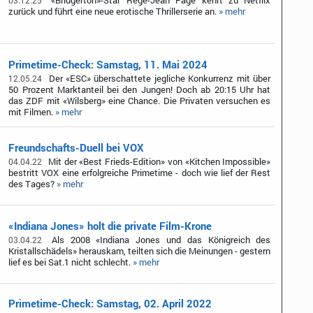
«Bridgerton»-Star Regé-Jean Page kehrt zu Netflix
03.12.25
zurück und führt eine neue erotische Thrillerserie an.
» mehr
Primetime-Check: Samstag, 11. Mai 2024
Der «ESC» überschattete jegliche Konkurrenz mit über
12.05.24
50 Prozent Marktanteil bei den Jungen! Doch ab 20:15 Uhr hat
das ZDF mit «Wilsberg» eine Chance. Die Privaten versuchen es
mit Filmen.
» mehr
Freundschafts-Duell bei VOX
Mit der «Best Frieds-Edition» von «Kitchen Impossible»
04.04.22
bestritt VOX eine erfolgreiche Primetime - doch wie lief der Rest
des Tages?
» mehr
«Indiana Jones» holt die private Film-Krone
Als 2008 «Indiana Jones und das Königreich des
03.04.22
Kristallschädels» herauskam, teilten sich die Meinungen - gestern
lief es bei Sat.1 nicht schlecht.
» mehr
Primetime-Check: Samstag, 02. April 2022