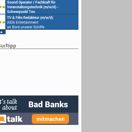
AIDA Entertainment
Sound Operator / Fachkraft für
an Bord unserer Schiffe
Veranstaltungstechnik (m/w/d) -
Schwerpunkt Ton
AIDA Entertainment
TV & Film Redakteur (m/w/d)
an Bord unserer Schiffe
AIDA Entertainment
an Bord unserer Schiffe
►
urftipp