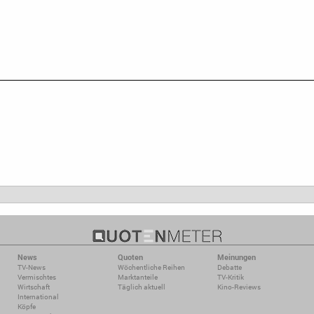
News
Quoten
Meinungen
TV-News
Wöchentliche Reihen
Debatte
Vermischtes
Marktanteile
TV-Kritik
Wirtschaft
Täglich aktuell
Kino-Reviews
International
Köpfe