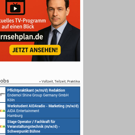
obs
» Vollzeit, Teilzeit, Praktika
Pflichtpraktikant (w/m/d) Redaktion
Endemol Shine Group Germany GmbH
Köln
Werkstudent AIDAradio - Marketing (m/w/d)
AIDA Entertainment
Hamburg
Stage Operator / Fachkraft für
Veranstaltungstechnik (m/w/d) -
Schwerpunkt Bühne