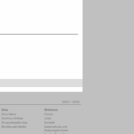
2002 – 2026
Kino
Weiteres
Kino-News
Forum
Die Kino-Kritiker
Jobs
Einspielergebnisse
Kontakt
Blockbuster-Battle
Datenschutz und
Nutzungshinweis