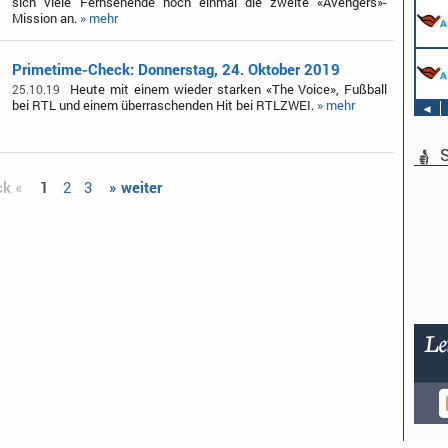
sich viele Fernsehende noch einmal die zweite «Avengers»-
Mission an.
» mehr
Primetime-Check: Donnerstag, 24. Oktober 2019
Heute mit einem wieder starken «The Voice», Fußball
25.10.19
bei RTL und einem überraschenden Hit bei RTLZWEI.
» mehr
◄
S
ck «
1
2
3
» weiter