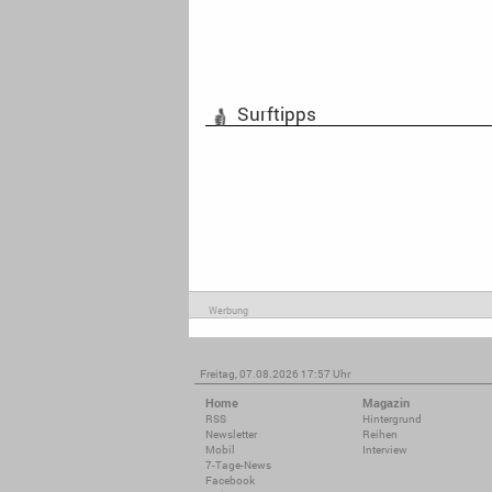
Surftipps
Werbung
Freitag, 07.08.2026 17:57 Uhr
Home
Magazin
RSS
Hintergrund
Newsletter
Reihen
Mobil
Interview
7-Tage-News
Facebook