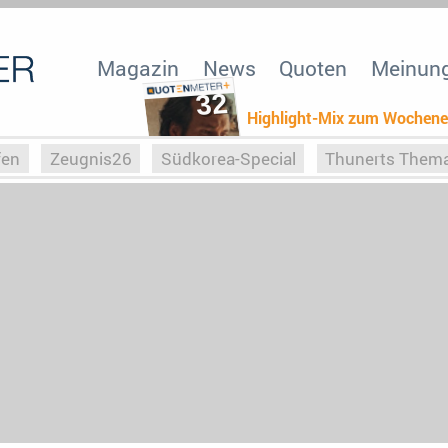
Magazin
News
Quoten
Meinun
32
Highlight-Mix zum Wochen
fen
Zeugnis26
Südkorea-Special
Thunerts Them
r zu Hitler
Die Serientheorie
Faszination Horrorfil
n
Halloweeen
Weihnachts-Special
ZeugUpfronts
Special
Buchclub
Heim-EM
Screenforce25
Po
Buchclub
YouTuber
eSport im TV
Screenforce