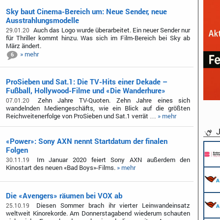
Sky baut Cinema-Bereich um: Neue Sender, neue
Ausstrahlungsmodelle
Auch das Logo wurde überarbeitet. Ein neuer Sender nur
29.01.20
für Thriller kommt hinzu. Was sich im Film-Bereich bei Sky ab
März ändert.
» mehr
6
ProSieben und Sat.1: Die TV-Hits einer Dekade –
Fußball, Hollywood-Filme und «Die Wanderhure»
Zehn Jahre TV-Quoten. Zehn Jahre eines sich
07.01.20
wandelnden Mediengeschäfts, wie ein Blick auf die größten
Reichweitenerfolge von ProSieben und Sat.1 verrät …
» mehr
J
«Power»: Sony AXN nennt Startdatum der finalen
Folgen
Im Januar 2020 feiert Sony AXN außerdem den
30.11.19
Kinostart des neuen «Bad Boys»-Films.
» mehr
Die «Avengers» räumen bei VOX ab
Diesen Sommer brach ihr vierter Leinwandeinsatz
25.10.19
weltweit Kinorekorde. Am Donnerstagabend wiederum schauten