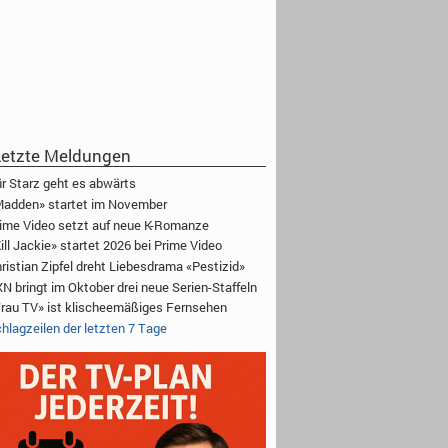
etzte Meldungen
r Starz geht es abwärts
adden» startet im November
ime Video setzt auf neue K-Romanze
ill Jackie» startet 2026 bei Prime Video
ristian Zipfel dreht Liebesdrama «Pestizid»
N bringt im Oktober drei neue Serien-Staffeln
rau TV» ist klischeemäßiges Fernsehen
hlagzeilen der letzten 7 Tage