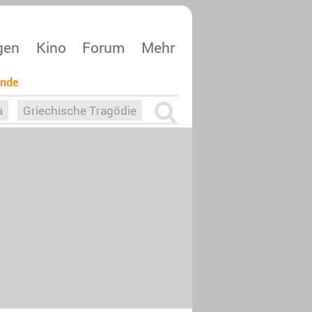
gen
Kino
Forum
Mehr
ende
a
Griechische Tragödie
m
Die Macht der KI
26
nisvergabe
dcast-Reviews
Upfronts21