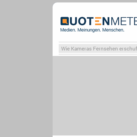
Wie Kameras Fernsehen erschu
Vergessene Serien
Von Weima
Globaler Süden
Das Ende vo
Upfronts25
AktenzeichenXY-
What the Game
Rassismus