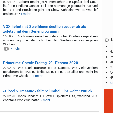
Barbara macht jetzt «Verstehen Sie Spaß?», bei Sat.1
03.04.22
läuft ein «Indiana Jones»-Teil, den niemand je gebraucht hat und
bei RTL und ProSieben geht der Show-Wahnsinn weiter. Was lief
am besten?
» mehr
VOX liefert mit Spielfilmen deutlich besser ab als
zuletzt mit dem Serienprogramm
Auch wenn keine besonders hohen Quoten eingefahren
16.10.21
L
wurden, lag man deutlich über den Werten der vergangenen
Wochen.
Fü
» mehr
1
«M
Pr
«K
Primetime-Check: Freitag, 21. Februar 2020
Ch
Wie stark startete «Let’s Dance»? Wie viele Jecken
22.02.20
schalteten bei «Mainz bleibt Mainz» ein? Das alles und mehr im
AX
Primetime-Check …
» mehr
«F
Sc
«Blood & Treasure» fällt bei Kabel Eins weiter zurück
Indes landete RTLZWEI Spielfilm-Hits, während VOX
22.02.20
ebenfalls Probleme hatte.
» mehr