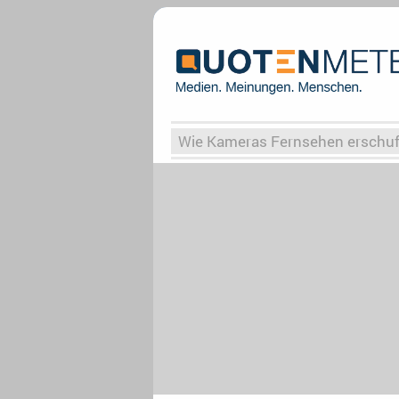
Wie Kameras Fernsehen erschu
Vergessene Serien
Von Weima
Globaler Süden
Das Ende vo
Upfronts25
AktenzeichenXY-
What the Game
Rassismus