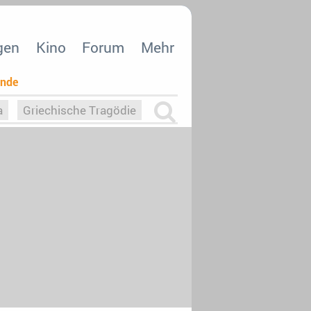
gen
Kino
Forum
Mehr
ende
a
Griechische Tragödie
m
Die Macht der KI
26
nisvergabe
dcast-Reviews
Upfronts21