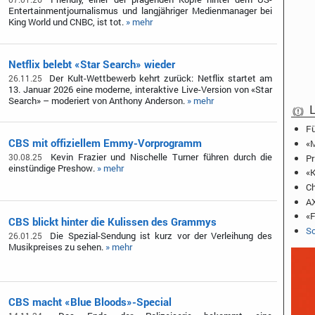
Entertainmentjournalismus und langjähriger Medienmanager bei
King World und CNBC, ist tot.
» mehr
Netflix belebt «Star Search» wieder
Der Kult-Wettbewerb kehrt zurück: Netflix startet am
26.11.25
13. Januar 2026 eine moderne, interaktive Live-Version von «Star
Search» – moderiert von Anthony Anderson.
» mehr
L
Fü
CBS mit offiziellem Emmy-Vorprogramm
«M
Kevin Frazier und Nischelle Turner führen durch die
30.08.25
Pr
einstündige Preshow.
» mehr
«K
Ch
AX
«F
CBS blickt hinter die Kulissen des Grammys
Sc
Die Spezial-Sendung ist kurz vor der Verleihung des
26.01.25
Musikpreises zu sehen.
» mehr
CBS macht «Blue Bloods»-Special