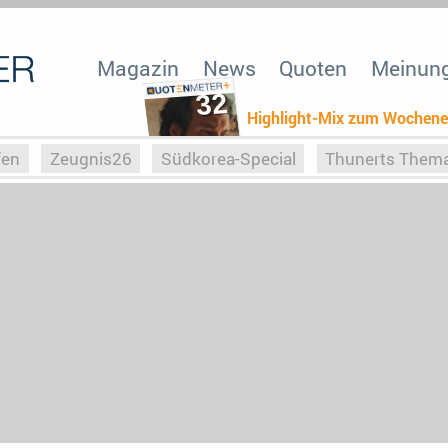
Magazin
News
Quoten
Meinun
32
Highlight-Mix zum Wochen
fen
Zeugnis26
Südkorea-Special
Thunerts Them
r zu Hitler
Die Serientheorie
Faszination Horrorfil
n
Halloweeen
Weihnachts-Special
ZeugUpfronts
Special
Buchclub
Heim-EM
Screenforce25
Po
Buchclub
YouTuber
eSport im TV
Screenforce