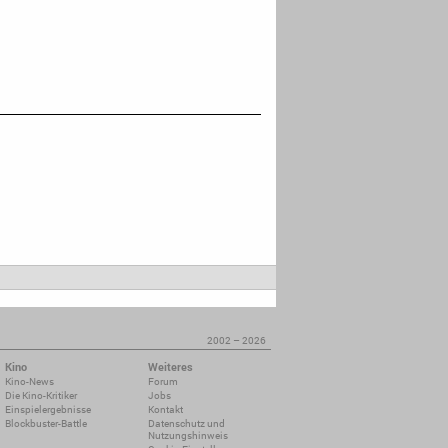
2002 – 2026
Kino
Weiteres
Kino-News
Forum
Die Kino-Kritiker
Jobs
Einspielergebnisse
Kontakt
Blockbuster-Battle
Datenschutz und
Nutzungshinweis