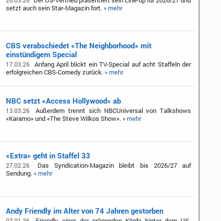
Der US-Vertrieb präsentiert sein Line-up für 2026/27 und
26.03.26
setzt auch sein Star-Magazin fort.
» mehr
CBS verabschiedet «The Neighborhood» mit
einstündigem Special
Anfang April blickt ein TV-Special auf acht Staffeln der
17.03.26
erfolgreichen CBS-Comedy zurück.
» mehr
NBC setzt «Access Hollywood» ab
Außerdem trennt sich NBCUniversal von Talkshows
13.03.26
«Karamo» und «The Steve Wilkos Show».
» mehr
«Extra» geht in Staffel 33
Das Syndication-Magazin bleibt bis 2026/27 auf
27.02.26
Sendung.
» mehr
Andy Friendly im Alter von 74 Jahren gestorben
Friendly, einer der prägenden Köpfe hinter dem US-
07.01.26