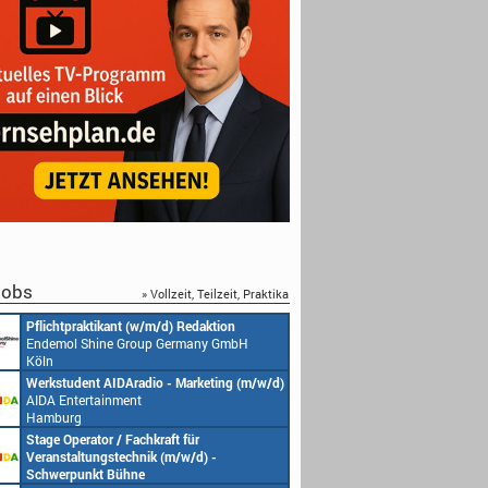
obs
» Vollzeit, Teilzeit, Praktika
Pflichtpraktikant (w/m/d) Redaktion
Endemol Shine Group Germany GmbH
Köln
Werkstudent AIDAradio - Marketing (m/w/d)
AIDA Entertainment
Hamburg
Stage Operator / Fachkraft für
Veranstaltungstechnik (m/w/d) -
Schwerpunkt Bühne