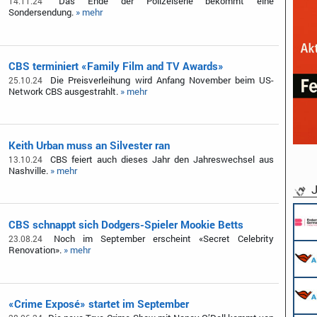
Das Ende der Polizeiserie bekommt eine
14.11.24
Sondersendung.
» mehr
CBS terminiert «Family Film and TV Awards»
Die Preisverleihung wird Anfang November beim US-
25.10.24
Network CBS ausgestrahlt.
» mehr
Keith Urban muss an Silvester ran
CBS feiert auch dieses Jahr den Jahreswechsel aus
13.10.24
Nashville.
» mehr
J
CBS schnappt sich Dodgers-Spieler Mookie Betts
Noch im September erscheint «Secret Celebrity
23.08.24
Renovation».
» mehr
«Crime Exposé» startet im September