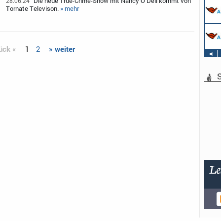
Die neue True-Crime-Show mit Nancy O’Dell kommt von
28.06.24
Tornate Televison.
» mehr
ück «
1
2
» weiter
◄
S