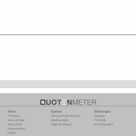
News
Quoten
Meinungen
TV-News
Wöchentliche Reihen
Debatte
Vermischtes
Marktanteile
TV-Kritik
Wirtschaft
Täglich aktuell
Kino-Reviews
International
Köpfe