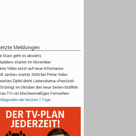
etzte Meldungen
r Starz geht es abwärts
adden» startet im November
ime Video setzt auf neue K-Romanze
ill Jackie» startet 2026 bei Prime Video
ristian Zipfel dreht Liebesdrama «Pestizid»
N bringt im Oktober drei neue Serien-Staffeln
rau TV» ist klischeemäßiges Fernsehen
hlagzeilen der letzten 7 Tage