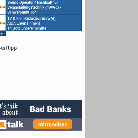
AIDA Entertainment
Sound Operator / Fachkraft für
an Bord unserer Schiffe
Veranstaltungstechnik (m/w/d) -
Schwerpunkt Ton
AIDA Entertainment
TV & Film Redakteur (m/w/d)
an Bord unserer Schiffe
AIDA Entertainment
an Bord unserer Schiffe
►
urftipp