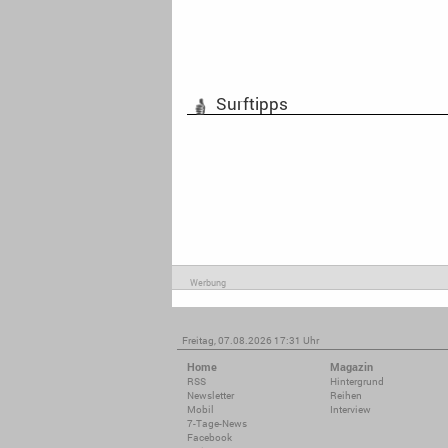
Surftipps
Werbung
Freitag, 07.08.2026 17:31 Uhr
Home
Magazin
RSS
Hintergrund
Newsletter
Reihen
Mobil
Interview
7-Tage-News
Facebook