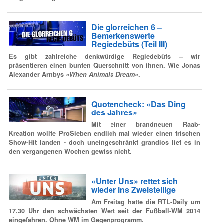
Die glorreichen 6 –
Bemerkenswerte
Regiedebüts (Teil III)
Es gibt zahlreiche denkwürdige Regiedebüts – wir
präsentieren einen bunten Querschnitt von ihnen. Wie Jonas
Alexander Arnbys
«When Animals Dream»
.
Quotencheck: «Das Ding
des Jahres»
Mit einer brandneuen Raab-
Kreation wollte ProSieben endlich mal wieder einen frischen
Show-Hit landen - doch uneingeschränkt grandios lief es in
den vergangenen Wochen gewiss nicht.
«Unter Uns» rettet sich
wieder ins Zweistellige
Am Freitag hatte die RTL-Daily um
17.30 Uhr den schwächsten Wert seit der Fußball-WM 2014
eingefahren. Ohne WM im Gegenprogramm.