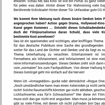
erklären: Schau her, das Kino ist wie ein Portal zu ganz viel
für jeden was dabei. Hinter dieser Tür: Wahnsinnig viele Exp
Berührende Schicksale! Hinter dieser Tür: Unfassbar gute CG-W
Wo kommt Ihrer Meinung nach dieses binäre Denken beim P
angesprochen haben? Action gegen Drama, Hollywood-Kino 
Kunst gegen Kommerz … Entsteht dieses Schubladendenken 
doch der Filmjournalismus daran Schuld, dass viele Ki
bestimmte Kost annehmen?
Das ist ein spannendes und wichtiges, aber kniffliges Thema 
für das deutsche Publikum eine Sache des grundlegenden P
weiter für das Land der Dichter und Denker, und da liegt es n
Thema Unterhaltung zu verachten. Entertainment ist i
Fernsehens als Infotainment, und Infotainment ist eine nie
reine Informationssendungen. Dieses Denken zieht sich dann 
vom „normalen“ bis zum Fachpublikum. Von dieser Haltung h
Dieses Genörgel geht mir einfach auf die Nerven!
Wenn ich «Armageddon» gucke oder demnächst «Rogue One»,
„Noch umständlicher kann man einen Asteroiden ja nicht zerle
nicht! Solche Raumschiffe könnten gar nicht abheben, geschwe
Lichtschwerter, was für’n Schwachsinn!“ Wer diese Art Film
muss sich das gar nicht erst angucken. Man muss ja keineswe
gibt so viele Filme, mit denen ich nicht zufrieden bin! Das a