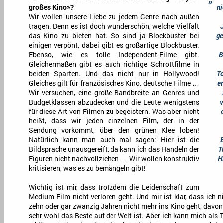
großes Kino»?
ni
Wir wollen unsere Liebe zu jedem Genre nach außen
tragen. Denn es ist doch wunderschön, welche Vielfalt
J
das Kino zu bieten hat. So sind ja Blockbuster bei
ge
einigen verpönt, dabei gibt es großartige Blockbuster.
Ebenso, wie es tolle Independent-Filme gibt.
B
Gleichermaßen gibt es auch richtige Schrottfilme in
beiden Sparten. Und das nicht nur in Hollywood!
To
Gleiches gilt für französisches Kino, deutsche Filme …
e
Wir versuchen, eine große Bandbreite an Genres und
Budgetklassen abzudecken und die Leute wenigstens
v
für diese Art von Filmen zu begeistern. Was aber nicht
heißt, dass wir jeden einzelnen Film, der in der
Sendung vorkommt, über den grünen Klee loben!
Natürlich kann man auch mal sagen: Hier ist die
Bildsprache unausgereift, da kann ich das Handeln der
T
Figuren nicht nachvollziehen … Wir wollen konstruktiv
H
kritisieren, was es zu bemängeln gibt!
Wichtig ist mir, dass trotzdem die Leidenschaft zum
Medium Film nicht verloren geht. Und mir ist klar, dass ich n
zehn oder gar zwanzig Jahren nicht mehr ins Kino geht, davo
sehr wohl das Beste auf der Welt ist. Aber ich kann mich als 