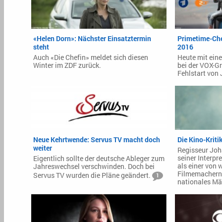
«Helen Dorn»: Nächster Einsatztermin
Primetime-Che
steht
2016
Auch «Die Chefin» meldet sich diesen
Heute mit ein
Winter im ZDF zurück.
bei der VOX-G
Fehlstart von 
Neue Kehrtwende: Servus TV macht doch
Die Kino-Kriti
weiter
Regisseur Joh
seiner Interpr
Eigentlich sollte der deutsche Ableger zum
als einer von
Jahreswechsel verschwinden. Doch bei
Filmemachern 
Servus TV wurden die Pläne geändert.
1
nationales Mä