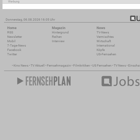
Werbung
Donnerstag, 06.08.2026 16:05 Uhr
Home
Magazin
News
RSS
Hintergrund
TV-News
Newsletter
Reihen
Vermischtes
Mobil
Interview
Wirtschaft
7-Tage-News
International
Facebook
Köpfe
Twitter
US-Fernsehen
•
Kino News
•
TV Aktuell
•
Fernsehmagazin
•
Filmkritiken
•
US Fernsehen
•
TV News
•
Einscha