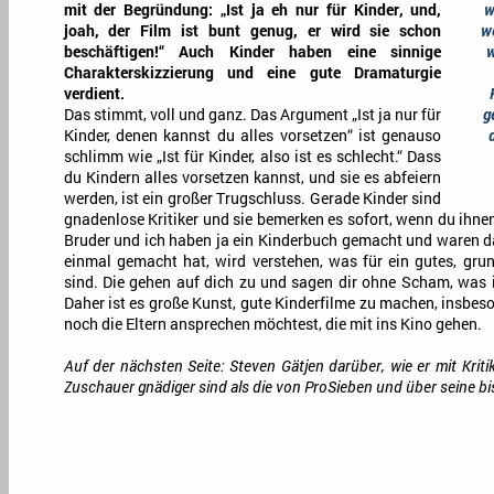
mit der Begründung: „Ist ja eh nur für Kinder, und,
w
joah, der Film ist bunt genug, er wird sie schon
w
beschäftigen!“ Auch Kinder haben eine sinnige
w
Charakterskizzierung und eine gute Dramaturgie
verdient.
Das stimmt, voll und ganz. Das Argument „Ist ja nur für
g
Kinder, denen kannst du alles vorsetzen“ ist genauso
schlimm wie „Ist für Kinder, also ist es schlecht.“ Dass
du Kindern alles vorsetzen kannst, und sie es abfeiern
werden, ist ein großer Trugschluss. Gerade Kinder sind
gnadenlose Kritiker und sie bemerken es sofort, wenn du ihne
Bruder und ich haben ja ein Kinderbuch gemacht und waren d
einmal gemacht hat, wird verstehen, was für ein gutes, gru
sind. Die gehen auf dich zu und sagen dir ohne Scham, was i
Daher ist es große Kunst, gute Kinderfilme zu machen, insbe
noch die Eltern ansprechen möchtest, die mit ins Kino gehen.
Auf der nächsten Seite: Steven Gätjen darüber, wie er mit Krit
Zuschauer gnädiger sind als die von ProSieben und über seine b