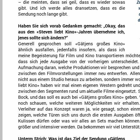
– die meinten, dass sei geil, dass es wieder sowas
Z
gibt. Und ich werde alles dransetzen, dass es die
Sendung noch lange gibt.
d
Haben Sie sich vorab Gedanken gemacht: „Okay, das
aus den «Steven liebt Kino»-Jahren übernehme ich,
jenes sollte sich ändern?“
Generell gesprochen soll «Gätjens großes Kino»
ähnlich ausfallen, jedenfalls insofern, als dass ich
meine Begeisterung für Film und Kino transportieren möchte.
dass sich jede Ausgabe von der vorherigen unterscheidet. 
Aufmachung daran, welche Produktionen wir besprechen und 
zwischen den Filmvorstellungen immer neu entwerfen. Allen 
nicht aus einem Studio heraus zu arbeiten, sondern immer wo
liebt Kino» haben wir mal einen eigenen Western gedreht und
zwischen den Segmenten rund um aktuelle Filme eingesetzt.
Bock, und das soll es auch bei «Gätjens großes Kino» geben.
noch schauen, welche weiteren Möglichkeiten wir erhalten.
Verleiher auf das Konzept waren ja, wie gesagt, schon einma
zeigen, welche Türen sich uns durch die ersten Ausgaben öff
Kulissen dürfen oder was wir alles an Sets machen können.
größer und intensiver werden. Da bekommen wir viel Unterstü
„
Unterm Strich: Was ist das Ziel der Sendung «Gätjens