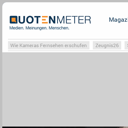
Magaz
Wie Kameras Fernsehen erschufen
Zeugnis26
Vergessene Serien
Von Weimar zu Hitler
Die Se
Globaler Süden
Das Ende von
Halloweeen
W
Upfronts25
AktenzeichenXY-Special
Buchclub
What the Game
Rassismus
Buchclub
YouTu