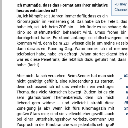
«Disney
Ich mutmaße, dass das Format aus Ihrer Initiative
Channel
heraus entstanden ist?
Ja, ich kämpfe seit Jahren immer dafür, dass es ein
Kinomagazin im Fernsehen gibt. Das habe ich bei Tele 5, das
habe ich, seit ich beim ZDF bin … Ich finde es so schade, 
Kino so stiefmütterlich behandelt wird. Umso froher bin
durchgeboxt habe. Es stand anfangs so stillschweigend 
kommen wird, denn beim ZDF wissen die ja um meine Passion
dann daraus ein Running Gag: Wann immer ich mit meinem
telefoniert habe, habe ich gefragt: „Wann startet eigentlich 
war es diese Penetranz, die letztlich dazu geführt hat, da
habe. (lacht)
„
Aber nicht falsch verstehen: Beim Sender hat man sich
Ki
nicht genötigt gefühlt, eine Kinosendung zu starten,
denn schlussendlich ist das weiterhin ein wichtiges
m
Thema, das viele Menschen bewegt. Zudem ist es ein
u
sehr glamouröser Themenbereich, dem ich mich
liebend gern widme – und vielleicht strahlt diese
f
Zuneigung ja ab? Wenn ich fürs Kinomagazin mit
St
großen Stars rede, sind sie vielleicht eher gewillt, auch
e
bei einer Unterhaltungsshow vorbeizukommen? Der
Zuspruch in der Kinobranche war jedenfalls sehr groß