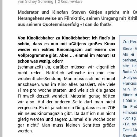
von
Sidney Schering
|
2 Kommentare
Moderator und Kinofan Steven Gätjen spricht mit Qu
Herangehensweise an Filmkritik, seinen Umgang mit Kriti
aus seinem Quotenmisserfolg «I can do that!».
Von Kinoliebhaber zu Kinoliebhaber: Ich find’s ja
Zur Per
schön, dass es nun mit «Gätjens großes Kino»
Steven G
wieder ein echtes Kinomagazin auf einem der
Als er 
Vollprogramme gibt. Aber … einmal im Monat ist
befindet
schon was wenig, oder?
alte H
(schmunzelt) Ja, darüber müssen wir eigentlich
Radio-Vo
nicht reden. Natürlich wünsche ich mir eine
„Holly
wöchentliche Sendung. Man muss sich nur einmal
Francisc
anschauen, was im Kino alles passiert, wie viele
MTV in 
Filme pro Woche starten und wie sich die ganze
führte d
Filmwelt derzeit wandelt. Material genug hätten
1.000 In
wir also. Auf der anderen Seite darf man nicht
für Pro
vergessen: Es ist ja schon ein Ding, dass es im ZDF
Filmpara
ein neues Kinomagazin gibt. Da darf ich nun nicht
«Schlag
gierig werden und sagen: „Einmal die Woche oder
«TV tot
gar nicht.“ Man muss kleinen Schrittes größer
Even
werden.
Showallz