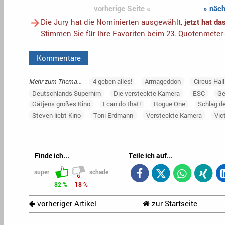
vorherige Seite «
» näch
Die Jury hat die Nominierten ausgewählt,
jetzt hat d
Stimmen Sie für Ihre Favoriten beim 23. Quotenmeter
Kommentare
Mehr zum Thema...
4 geben alles!
Armageddon
Circus Hall
Deutschlands Superhirn
Die versteckte Kamera
ESC
Ge
Gätjens großes Kino
I can do that!
Rogue One
Schlag d
Steven liebt Kino
Toni Erdmann
Versteckte Kamera
Vic
Finde ich...
Teile ich auf...
super
schade
82 %
18 %
vorheriger Artikel
zur Startseite