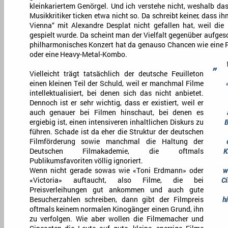
kleinkariertem Genörgel. Und ich verstehe nicht, weshalb das
Musikkritiker ticken etwa nicht so. Da schreibt keiner, dass 
Vienna“ mit Alexandre Desplat nicht gefallen hat, weil di
gespielt wurde. Da scheint man der Vielfalt gegenüber aufgesc
philharmonisches Konzert hat da genauso Chancen wie eine R
oder eine Heavy-Metal-Kombo.
„
Vielleicht trägt tatsächlich der deutsche Feuilleton
einen kleinen Teil der Schuld, weil er manchmal Filme
intellektualisiert, bei denen sich das nicht anbietet.
Dennoch ist er sehr wichtig, dass er existiert, weil er
auch genauer bei Filmen hinschaut, bei denen es
ergiebig ist, einen intensiveren inhaltlichen Diskurs zu
B
führen. Schade ist da eher die Struktur der deutschen
Filmförderung sowie manchmal die Haltung der
Deutschen Filmakademie, die oftmals
K
Publikumsfavoriten völlig ignoriert.
Wenn nicht gerade sowas wie «Toni Erdmann» oder
w
«Victoria» auftaucht, also Filme, die bei
Ci
Preisverleihungen gut ankommen und auch gute
Besucherzahlen schreiben, dann gibt der Filmpreis
h
oftmals keinem normalen Kinogänger einen Grund, ihn
zu verfolgen. Wie aber wollen die Filmemacher und