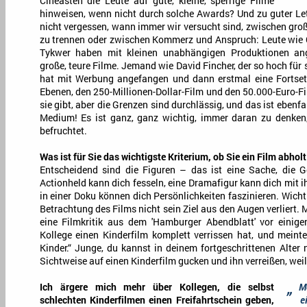
Cineasten die Leute auf gute, kleine, sperrige Filme
hinweisen, wenn nicht durch solche Awards? Und zu guter Let
nicht vergessen, wann immer wir versucht sind, zwischen gro
zu trennen oder zwischen Kommerz und Anspruch: Leute wie 
Tykwer haben mit kleinen unabhängigen Produktionen a
große, teure Filme. Jemand wie David Fincher, der so hoch für
hat mit Werbung angefangen und dann erstmal eine Fortsetz
Ebenen, den 250-Millionen-Dollar-Film und den 50.000-Euro-Fil
sie gibt, aber die Grenzen sind durchlässig, und das ist ebenfa
Medium! Es ist ganz, ganz wichtig, immer daran zu denken
befruchtet.
Was ist für Sie das wichtigste Kriterium, ob Sie ein Film abholt
Entscheidend sind die Figuren – das ist eine Sache, die G
Actionheld kann dich fesseln, eine Dramafigur kann dich mit 
in einer Doku können dich Persönlichkeiten faszinieren. Wicht
Betrachtung des Films nicht sein Ziel aus den Augen verliert. 
eine Filmkritik aus dem 'Hamburger Abendblatt' vor einigen
Kollege einen Kinderfilm komplett verrissen hat, und meinte:
Kinder.“ Junge, du kannst in deinem fortgeschrittenen Alter n
Sichtweise auf einen Kinderfilm gucken und ihn verreißen, weil
„
Ich ärgere mich mehr über Kollegen, die selbst
M
schlechten Kinderfilmen einen Freifahrtschein geben,
e