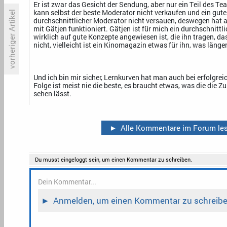
Er ist zwar das Gesicht der Sendung, aber nur ein Teil des T
kann selbst der beste Moderator nicht verkaufen und ein gut
vorheriger Artikel
durchschnittlicher Moderator nicht versauen, deswegen hat
mit Gätjen funktioniert. Gätjen ist für mich ein durchschnittl
wirklich auf gute Konzepte angewiesen ist, die ihn tragen, 
nicht, vielleicht ist ein Kinomagazin etwas für ihn, was länger
«Die Kanzlei» kehrt Ende
«
November zurück
e
s
Und ich bin mir sicher, Lernkurven hat man auch bei erfolgrei
Folge ist meist nie die beste, es braucht etwas, was die die 
sehen lässt.
►
Alle Kommentare im Forum le