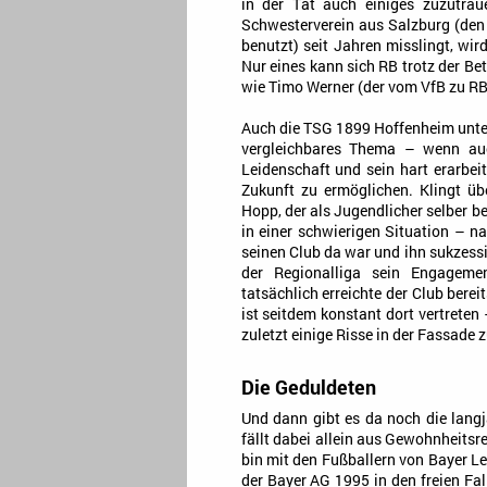
in der Tat auch einiges zuzutr
Schwesterverein aus Salzburg (den
benutzt) seit Jahren misslingt, wi
Nur eines kann sich RB trotz der Be
wie Timo Werner (der vom VfB zu RB
Auch die TSG 1899 Hoffenheim unter
vergleichbares Thema – wenn auc
Leidenschaft und sein hart erarbei
Zukunft zu ermöglichen. Klingt 
Hopp, der als Jugendlicher selber b
in einer schwierigen Situation – n
seinen Club da war und ihn sukzessi
der Regionalliga sein Engagemen
tatsächlich erreichte der Club bere
ist seitdem konstant dort vertrete
zuletzt einige Risse in der Fassade 
Die Geduldeten
Und dann gibt es da noch die lang
fällt dabei allein aus Gewohnheitsr
bin mit den Fußballern von Bayer L
der Bayer AG 1995 in den freien Fa