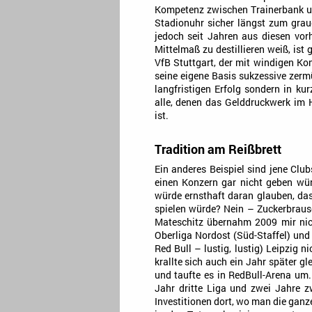
Kompetenz zwischen Trainerbank u
Stadionuhr sicher längst zum gra
jedoch seit Jahren aus diesen vor
Mittelmaß zu destillieren weiß, i
VfB Stuttgart, der mit windigen Ko
seine eigene Basis sukzessive zermü
langfristigen Erfolg sondern in kur
alle, denen das Gelddruckwerk im 
ist.
Tradition am Reißbrett
Ein anderes Beispiel sind jene Club
einen Konzern gar nicht geben wür
würde ernsthaft daran glauben, da
spielen würde? Nein – Zuckerbrause
Mateschitz übernahm 2009 mir nich
Oberliga Nordost (Süd-Staffel) un
Red Bull – lustig, lustig) Leipzig n
krallte sich auch ein Jahr später gl
und taufte es in RedBull-Arena um. 
Jahr dritte Liga und zwei Jahre z
Investitionen dort, wo man die ganze