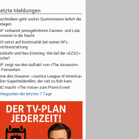
etzte Meldungen
schreiben geht weiter: Quotenmeter liefert die
rlagen
F verbannt preisgekrönten Cannes- und Lola-
winner in die Nacht
X setzt auf Kontinuität bei seiner NFL-
richterstattung
ckkehr und Neu-Einstieg: Wie lief die «GZSZ»-
oche?
F zeigt nur den Auftakt von «The Assassin»
 Fernsehen
lme des Grauens: «Justice League of America»
Der Superheldenfilm, der viel zu früh kam
C macht «The Voice» zum Promi-Event
hlagzeilen der letzten 7 Tage