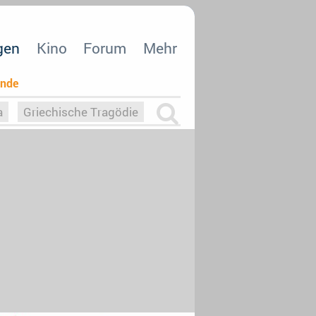
gen
Kino
Forum
Mehr
ende
a
Griechische Tragödie
m
Die Macht der KI
26
nisvergabe
dcast-Reviews
Upfronts21