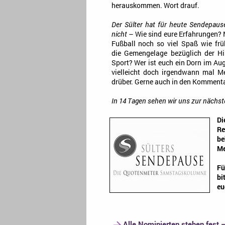
herauskommen. Wort drauf.
Der Sülter hat für heute Sendepause,
nicht
– Wie sind eure Erfahrungen? 
Fußball noch so viel Spaß wie frü
die Gemengelage bezüglich der Hi
Sport? Wer ist euch ein Dorn im Au
vielleicht doch irgendwann mal M
drüber. Gerne auch in den Kommentar
In 14 Tagen sehen wir uns zur nächs
Di
Re
be
Me
Fü
bi
eu
Alle Nominierten stehen fest 