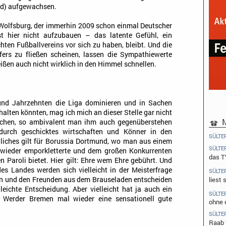
nd) aufgewachsen.
 Wolfsburg, der immerhin 2009 schon einmal Deutscher
st hier nicht aufzubauen – das latente Gefühl, ein
chten Fußballvereins vor sich zu haben, bleibt. Und die
sfers zu fließen scheinen, lassen die Sympathiewerte
ßen auch nicht wirklich in den Himmel schnellen.
 und Jahrzehnten die Liga dominieren und in Sachen
halten könnten, mag ich mich an dieser Stelle gar nicht
M
nchen, so ambivalent man ihm auch gegenüberstehen
 durch geschicktes wirtschaften und Könner in den
SÜLTE
hnliches gilt für Borussia Dortmund, wo man aus einem
SÜLTE
 wieder emporkletterte und dem großen Konkurrenten
das T
 Paroli bietet. Hier gilt: Ehre wem Ehre gebührt. Und
des Landes werden sich vielleicht in der Meisterfrage
SÜLTE
n und den Freunden aus dem Brauseladen entscheiden
liest
eichte Entscheidung. Aber vielleicht hat ja auch ein
SÜLTE
 Werder Bremen mal wieder eine sensationell gute
ohne 
SÜLTE
Raab 