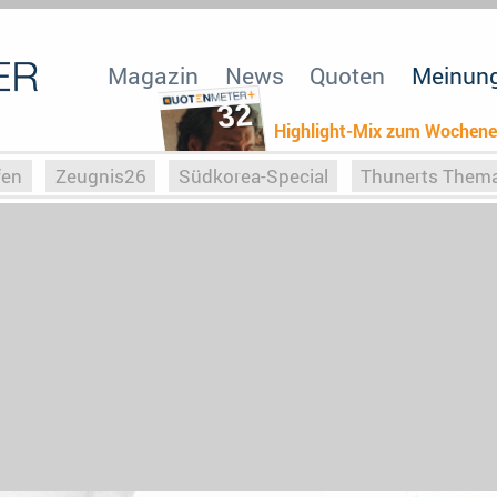
Magazin
News
Quoten
Meinun
32
Highlight-Mix zum Wochen
fen
Zeugnis26
Südkorea-Special
Thunerts Them
r zu Hitler
Die Serientheorie
Faszination Horrorfil
n
Halloweeen
Weihnachts-Special
ZeugUpfronts
Special
Buchclub
Heim-EM
Screenforce25
Po
Buchclub
YouTuber
eSport im TV
Screenforce