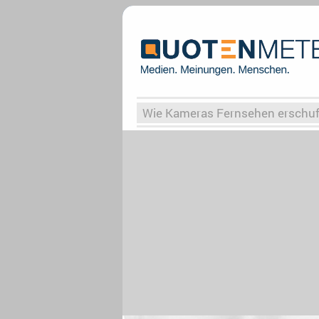
Wie Kameras Fernsehen erschu
Vergessene Serien
Von Weima
Globaler Süden
Das Ende vo
Upfronts25
AktenzeichenXY-
What the Game
Rassismus