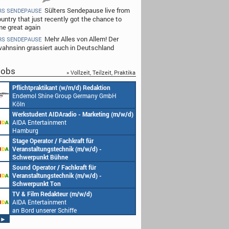
Sülters Sendepause live from
RS SENDEPAUSE
untry that just recently got the chance to
e great again
Mehr Alles von Allem! Der
RS SENDEPAUSE
ahnsinn grassiert auch in Deutschland
obs
» Vollzeit, Teilzeit, Praktika
Redakteur (w/m/d) oder Jungredakteur
Produktionsassistenz 
(w/m/d)
Endemol Shine Group
Endemol Shine Group Germany GmbH
Köln
Köln
Senior Video Producer/ 1st TV Operator
1. Aufnahmeleitung (m
(m/w/d)
Endemol Shine Group
AIDA Entertainment
Köln
an Bord unserer Schiffe
Studentische Aushilfe (w/m/d) – YouTube
Requisiteur (m/w/d)
Endemol Shine Group Germany GmbH
Home Shopping Euro
Köln
München
Redaktionsleitung (w/m/d)
DoP – Director of Pho
Endemol Shine Group Germany GmbH
Production (m/w/d)
Köln
Home Shopping Euro
München
Producer (w/m/d)
Redaktionsassistenz (
Endemol Shine Group Germany GmbH
Endemol Shine Group
Köln
Köln
►