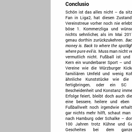
Conclusio
Schön ist das alles nicht – da sit
Fan in Liga2, hat diesen Zustan
Vereinstreue vorher noch nie erlebt,
böse 1. Kommerzliga und wünsc
nichts sehnlicher, als im Mai 20
genau dorthin zurückzukehren.
Bac
money is. Back to where the spotligh
where pure evil is.
Muss man nicht ve
vermutlich nicht. Fußball ist und 
Kern ein wunderbarer Sport – und 
Vereine wie die Würzburger Kick
familiären Umfeld und wenig Ko
ähnliche Kunststücke wie die 
fertigbringen, oder ein SC 
Bescheidenheit und Konstanz immer
Erfolge feiert, bleibt doch auch d
eine bessere, heilere und eben 
Fußballwelt noch irgendwie erha
gar nichts mehr hilft, schaut man 
nach Hamburg oder Schalke – dor
100 Jahren trotz Kühne und Ga
Gescheites bei dem ganz