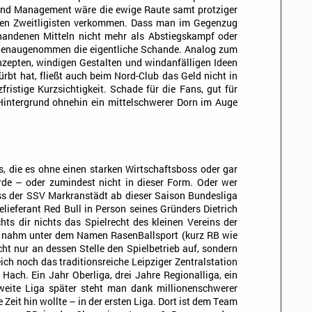
nd Management wäre die ewige Raute samt protziger
uen Zweitligisten verkommen. Dass man im Gegenzug
handenen Mitteln nicht mehr als Abstiegskampf oder
st genaugenommen die eigentliche Schande. Analog zum
nzepten, windigen Gestalten und windanfälligen Ideen
rbt hat, fließt auch beim Nord-Club das Geld nicht in
zfristige Kurzsichtigkeit. Schade für die Fans, gut für
Hintergrund ohnehin ein mittelschwerer Dorn im Auge
s, die es ohne einen starken Wirtschaftsboss oder gar
de – oder zumindest nicht in dieser Form. Oder wer
ss der SSV Markranstädt ab dieser Saison Bundesliga
lieferant Red Bull in Person seines Gründers Dietrich
ts dir nichts das Spielrecht des kleinen Vereins der
d nahm unter dem Namen RasenBallsport (kurz RB wie
icht nur an dessen Stelle den Spielbetrieb auf, sondern
eich noch das traditionsreiche Leipziger Zentralstation
Hach. Ein Jahr Oberliga, drei Jahre Regionalliga, ein
weite Liga später steht man dank millionenschwerer
 Zeit hin wollte – in der ersten Liga. Dort ist dem Team