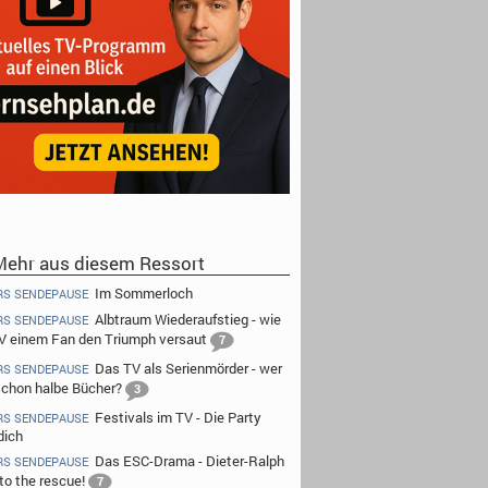
ehr aus diesem Ressort
Im Sommerloch
RS SENDEPAUSE
Albtraum Wiederaufstieg - wie
RS SENDEPAUSE
V einem Fan den Triumph versaut
7
Das TV als Serienmörder - wer
RS SENDEPAUSE
 schon halbe Bücher?
3
Festivals im TV - Die Party
RS SENDEPAUSE
dich
Das ESC-Drama - Dieter-Ralph
RS SENDEPAUSE
to the rescue!
7