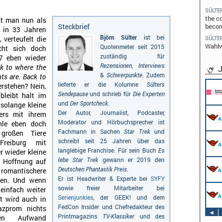
SÜLTE
the co
zt man nun als
becom
Steckbrief
d in 33 Jahren
Björn Sülter
ist bei
SÜLTE
 verteufelt die
Wahlw
Quotenmeter seit 2015
ht sich doch
zuständig für
17 eben wieder
Rezensionen
,
Interviews
J
k to where the
&
Schwerpunkte
. Zudem
ts are. Back to
lieferte er die Kolumne
Sülters
Pflichtpraktikant (w/m/d) Redaktion
rstehen? Nein,
Endemol Shine Group Germany GmbH
Sendepause
und schrieb für
Die Experten
bleibt halt im
Köln
und
Der Sportcheck
.
solange kleine
Werkstudent AIDAradio - Marketing (m/w/d)
Der Autor, Journalist, Podcaster,
ers mit ihrem
AIDA Entertainment
Moderator und Hörbuchsprecher ist
hle eben doch
Hamburg
Fachmann in Sachen
Star Trek
und
großen Tiere
Stage Operator / Fachkraft für
schreibt seit 25 Jahren über das
Freiburg mit
Veranstaltungstechnik (m/w/d) -
langlebige Franchise. Für sein Buch
Es
 wieder kleine
Schwerpunkt Bühne
lebe Star Trek
gewann er 2019 den
AIDA Entertainment
ie Hoffnung auf
Sound Operator / Fachkraft für
an Bord unserer Schiffe
Deutschen Phantastik Preis
.
Veranstaltungstechnik (m/w/d) -
romantischere
Schwerpunkt Ton
Er ist Headwriter & Experte bei
SYFY
lten. Und wenn
AIDA Entertainment
TV & Film Redakteur (m/w/d)
sowie freier Mitarbeiter bei
einfach weiter
an Bord unserer Schiffe
AIDA Entertainment
Serienjunkies
, der GEEK! und dem
t wird auch in
an Bord unserer Schiffe
FedCon Insider und Chefredakteur des
zprom nichts
◄
Printmagazins
TV-Klassiker
und des
en Aufwand