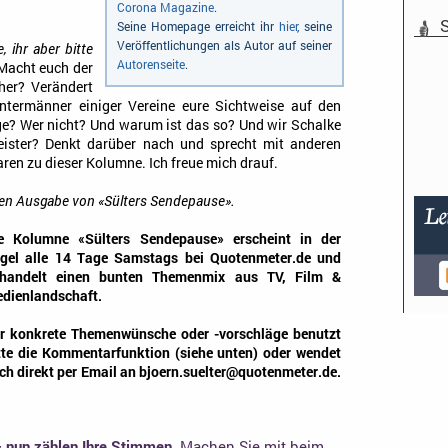
Corona Magazine
.
S
Seine Homepage erreicht ihr
hier
, seine
Veröffentlichungen als Autor auf seiner
 ihr aber bitte
Autorenseite
.
Macht euch der
her? Verändert
ntermänner einiger Vereine eure Sichtweise auf den
ge? Wer nicht? Und warum ist das so? Und wir Schalke
eister? Denkt darüber nach und sprecht mit anderen
en zu dieser Kolumne. Ich freue mich drauf.
ten Ausgabe von «Sülters Sendepause».
e Kolumne «Sülters Sendepause» erscheint in der
gel alle 14 Tage Samstags bei Quotenmeter.de und
handelt einen bunten Themenmix aus TV, Film &
dienlandschaft.
r konkrete Themenwünsche oder -vorschläge benutzt
tte die Kommentarfunktion (siehe unten) oder wendet
ch direkt per Email an bjoern.suelter@quotenmeter.de.
– nun zählen Ihre Stimmen.
Machen Sie mit beim