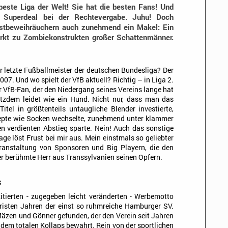
beste Liga der Welt! Sie hat die besten Fans! Und
 Superdeal bei der Rechtevergabe. Juhu! Doch
bstbeweihräuchern auch zunehmend ein Makel: Ein
rkt zu Zombiekonstrukten großer Schattenmänner.
r letzte Fußballmeister der deutschen Bundesliga? Der
07. Und wo spielt der VfB aktuell? Richtig – in Liga 2.
ter VfB-Fan, der den Niedergang seines Vereins lange hat
tzdem leidet wie ein Hund. Nicht nur, dass man das
tel in größtenteils untaugliche Blender investierte,
epte wie Socken wechselte, zunehmend unter klammer
den verdienten Abstieg sparte. Nein! Auch das sonstige
ge löst Frust bei mir aus. Mein einstmals so geliebter
ranstaltung von Sponsoren und Big Playern, die den
er berühmte Herr aus Transsylvanien seinen Opfern.
s
zitierten - zugegeben leicht veränderten - Werbemotto
tristen Jahren der einst so ruhmreiche Hamburger SV.
äzen und Gönner gefunden, der den Verein seit Jahren
dem totalen Kollaps bewahrt. Rein von der sportlichen