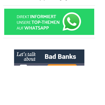
» zur Desktop-Version
Qtalk-Forum