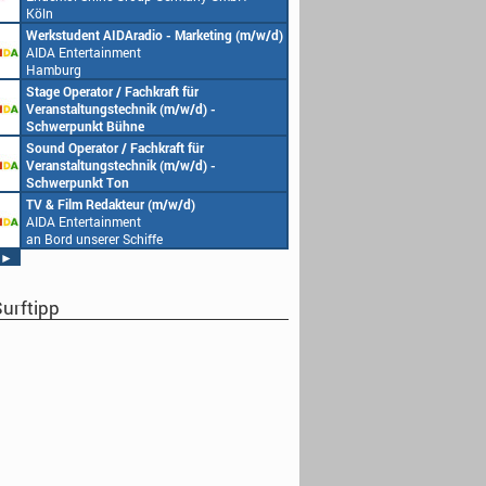
Endemol Shine Group Germany GmbH
Köl
Köln
ing (m/w/d)
Senior Video Producer/ 1st TV Operator
1. 
(m/w/d)
End
AIDA Entertainment
Köl
an Bord unserer Schiffe
Studentische Aushilfe (w/m/d) – YouTube
Req
-
Endemol Shine Group Germany GmbH
Hom
Köln
Mün
Redaktionsleitung (w/m/d)
DoP
-
Endemol Shine Group Germany GmbH
Pro
Köln
Hom
Mün
Producer (w/m/d)
Red
Endemol Shine Group Germany GmbH
End
Köln
Köl
►
urftipp