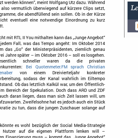
zt werden können“, meint Wolfgang Utz dazu. Während
 also vermutlich überwiegend auf kürzere Clips setzt,
gramme, die abendfüllend sein sollen. Ob in der Kürze
 nicht eventuell eine notwendige Einordnung zu kurz
t.
cht mit RTL II You mithalten kann das „Junge Angebot“
 jedem Fall, was das Tempo angeht: Im Oktober 2014
m das „Go“ der Ministerpräsidenten, ziemlich genau
ei Jahre später – im Oktober 2016 – soll es losgehen.
esentlich schneller waren da die privaten
nkurrenten:
Bei Quotenmeter.FM sprach Christian
enaber
von einem Dreivierteljahr konkreter
rbereitung, sodass der Kanal wahrlich im Eiltempo
tstand. Ob das letztlich Kalkül war, um den Öffentlich-
 im Bereich der Spekulation. Doch dass ARD und ZDF
auch daran liegen, dass man sich Zeit lassen will, um
fzuwarten. Zweifelsohne hat es jedoch auch ein Stück
okratie zu tun, dass die jungen Zuschauer solange auf
t könnte es wohl bezüglich der Social Media-Strategie
Nutzer auf die eigenen Plattform lenken will –
gen Finanzierung muss – kommt das „Junge Angebot“