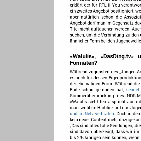
erklärt der für RTL II You verantwo
ein zweites Angebot positioniert, w
aber natürlich schon die Assoziat
Angebot darf man im Gegensatz dav
Titel nicht auftauchen werden. Au
suchen, um die Verbindung zu den Ö
ähnlicher Form bei den Jugendwellen 
«Walulis», «DasDing.tv»
Formaten?
Während zugunsten des „Jungen Ang
es auch für dessen Eigenproduktio
der ehemaligen Form. Während die 
Ende schon gefunden hat,
sendet 
Sommerüberbrückung des NDR-Me
«Walulis sieht fern» spricht auch
man, wohl im Hinblick auf das Jug
und im Netz verbraten
. Doch in de
kein neuer Content mehr dazugekom
„Das sind alles tolle Sendungen; d
sind davon überzeugt, dass wir im 
bis 29-Jährigen sein können, wenn w