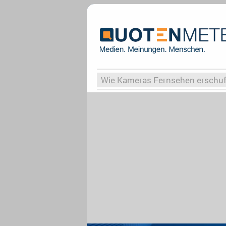
Wie Kameras Fernsehen erschu
Vergessene Serien
Von Weima
Globaler Süden
Das Ende vo
Upfronts25
AktenzeichenXY-
What the Game
Rassismus