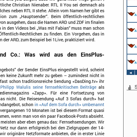
Köln
rtliche Christian Nienaber. RTL II You sei demnach als
Werkstudent AIDAradio - Market
elches neben RTL II stehe. Allein vom Namen her gibt es
AIDA Entertainment
ion zum „Hauptsender“. Beim öffentlich-rechtlichen
Hamburg
on ausgehen, dass die Namen ARD und ZDF im finalen
Stage Operator / Fachkraft für
ch in den Videos bei „Was mit Fabian“ muss man schon
Veranstaltungstechnik (m/w/d) 
ffentlich-Rechtlichen zu finden. Ein Vorgehen, das in
Schwerpunkt Bühne
der ARD, zum Beispiel bei 1Live, praktiziert wird.
AIDA Entertainment
Sound Operator / Fachkraft für
an Bord unserer Schiffe
Veranstaltungstechnik (m/w/d) 
Schwerpunkt Ton
 und Co.: Was wird aus den EinsPlus-
AIDA Entertainment
TV & Film Redakteur (m/w/d)
an Bord unserer Schiffe
AIDA Entertainment
an Bord unserer Schiffe
ebots“ der Sender EinsPlus eingestellt wird, scheint
◄
nen keine Zukunft mehr zu geben – zumindest nicht in
fast schon traditionsreiche Sendung «DasDing.tv» ihr
S
Philipp Walulis seine fernsehkritischen Beiträge
als
dienmagazins «Zapp». Für eine Fortsetzung von
 das nicht. Die Reisesendung «Auf 3 Sofas durch» hat
endangebot, schon
in «Auf dem Sofa durch» umbenannt
n vergangenen 10 Monaten ist bei diesem Format quasi
men, wenn man von ein paar Facebook-Posts absieht.
ie meisten aber eben genau das: Fernsehsendungen. Wir
Netz nur dann erfolgreich bei den Zielgruppen der 14-
ir originäre Netzformate anbieten, die in erster Linie