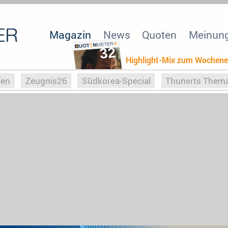
Magazin
News
Quoten
Meinun
32
Highlight-Mix zum Wochen
fen
Zeugnis26
Südkorea-Special
Thunerts Them
r zu Hitler
Die Serientheorie
Faszination Horrorfil
n
Halloweeen
Weihnachts-Special
ZeugUpfronts
Special
Buchclub
Heim-EM
Screenforce25
Po
Buchclub
YouTuber
eSport im TV
Screenforce