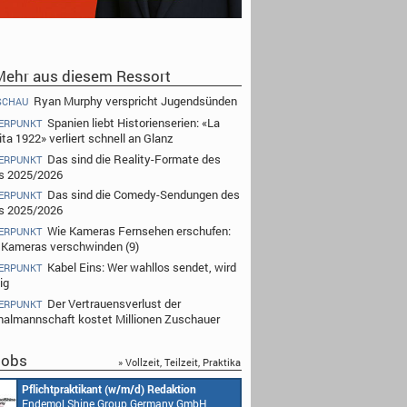
ehr aus diesem Ressort
Ryan Murphy verspricht Jugendsünden
SCHAU
Spanien liebt Historienserien: «La
ERPUNKT
ta 1922» verliert schnell an Glanz
Das sind die Reality-Formate des
ERPUNKT
s 2025/2026
Das sind die Comedy-Sendungen des
ERPUNKT
s 2025/2026
Wie Kameras Fernsehen erschufen:
ERPUNKT
Kameras verschwinden (9)
Kabel Eins: Wer wahllos sendet, wird
ERPUNKT
ig
Der Vertrauensverlust der
ERPUNKT
nalmannschaft kostet Millionen Zuschauer
obs
» Vollzeit, Teilzeit, Praktika
tion
Redakteur (w/m/d) oder Jungredakteur
Pro
 GmbH
(w/m/d)
End