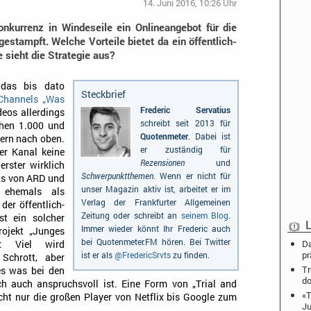
14. Juni 2016, 10:26 Uhr
onkurrenz in Windeseile ein Onlineangebot für die
stampft. Welche Vorteile bietet da ein öffentlich-
 sieht die Strategie aus?
 das bis dato
Steckbrief
Channels „Was
Frederic Servatius
deos allerdings
schreibt seit 2013 für
chen 1.000 und
Quotenmeter
. Dabei ist
ern nach oben.
er zuständig für
er Kanal keine
Rezensionen
und
erster wirklich
Schwerpunktthemen
. Wenn er nicht für
ts von ARD und
unser Magazin aktiv ist, arbeitet er im
s ehemals als
Verlag der Frankfurter Allgemeinen
der öffentlich-
Zeitung oder schreibt an
seinem Blog
.
st ein solcher
L
Immer wieder könnt Ihr Frederic auch
rojekt „Junges
bei Quotenmeter.FM hören. Bei Twitter
Da
l: Viel wird
pr
ist er als
@FredericSrvts
zu finden.
 Schrott, aber
Tr
es was bei den
do
 auch anspruchsvoll ist. Eine Form von „Trial and
«T
icht nur die großen Player von Netflix bis Google zum
J