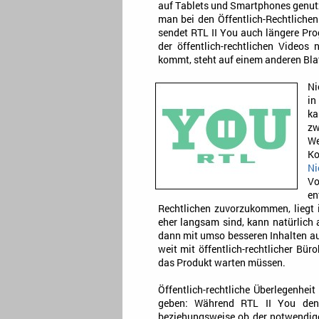
auf Tablets und Smartphones genut
man bei den Öffentlich-Rechtlichen
sendet RTL II You auch längere Pro
der öffentlich-rechtlichen Videos
kommt, steht auf einem anderen Blat
Ni
in
ka
zw
W
Ko
Ni
Vo
en
Rechtlichen zuvorzukommen, liegt
eher langsam sind, kann natürlich 
dann mit umso besseren Inhalten au
weit mit öffentlich-rechtlicher Bür
das Produkt warten müssen.
Öffentlich-rechtliche Überlegenhei
geben: Während RTL II You den 
beziehungsweise ob der notwendi