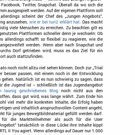
 Facebook, Twitter, Snapchat. Überall da wo sich die
mm ausgespielt werden. Auf der eigenen Plattform soll
allerdings scheint der Chef des „Jungen Angebots“,
zung anzusehen,
wie er bei turi2 erklärt hat
. Das macht
stig viele Menschen zu erreichen. Zu beachten gilt es
 genutzten Plattformen schneller denn je wechseln: Ob
es allerdings schafft so flexibel zu reagieren, wie die
s angezweifelt werden. Wenn aber nach Snapchat und
rchs Dorf getrieben wird, muss es das Ziel für ein
ort auch stattzufinden.
dato noch nicht allzu viel sehen können. Doch zur „Trial
her besser passen, mit einem noch in der Entwicklung
 gehen. Natürlich ist es nun schwierig zu sagen, dass
ür die Jugend ist – schließlich ist das Jugendangebot
n launig geschriebenes Blog
noch nicht aus den
offen, dass gut wird, was lange währt. Zum Ende hin
hl viel mehr die konkreten Inhalte, die Erfolg haben
tigen und inhaltlich anspruchsvollen Content angeht,
arkt für junges Bewegtbildmaterial gefüllt werden darf.
für die Marktteilnehmer als auch für die User
gebot“ tatsächlich in diese Lücke ihre Inhalte kippt
 RTL II You agiert. Wenn allerdings auf Dauer nur 1.000