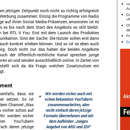
«r
Au
 jetzigen Zeitpunkt noch nicht so richtig erfolgreich
Da
der Werbung zusammen: Einzig die Programme von Radio
«R
ge auf ihren Social Media-Präsenzen, ansonsten ist es
Ch
ss es bis nach dem Start des Angebots so still bleibt.
de
h bei RTL II You. Erst mit dem Launch des Produktes
Pr
nikation. Sinn der Sache: Die Nutzer sollen erst dann
Sc
auch konkret erleben können. Und so ist es eben auch
ig. Doch nicht nur das haben die beiden Angebote
ch der öffentlich-rechtliche Kanal sprechen junge
en an und senden ausschließlich online. In Zeiten von
stellt sich da die Frage, welchen Zusatznutzen ein
gt.
ement
„
nfalls, dass sie
Wir werden sicher auch mit
er setzen. So ist
schon bekannten YouTubern
e dem Channel „Was
zusammenarbeiten, aber
h vorher schon auf
nicht einfach deren jetzige
Wir werden sicher
Formate übernehmen und mit
en YouTubern
dem Aufkleber ‚Junges
ach deren jetzige
Angebot von ARD und ZDF‘