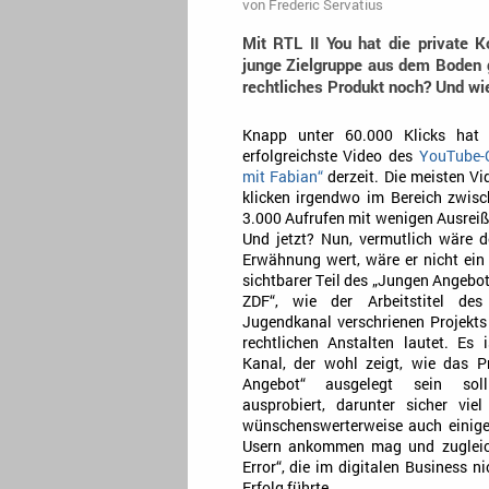
von
Frederic Servatius
Mit RTL II You hat die private K
junge Zielgruppe aus dem Boden ge
rechtliches Produkt noch? Und wie
Knapp unter 60.000 Klicks hat
erfolgreichste Video des
YouTube-
mit Fabian“
derzeit. Die meisten Vi
klicken irgendwo im Bereich zwis
3.000 Aufrufen mit wenigen Ausreiß
Und jetzt? Nun, vermutlich wäre d
Erwähnung wert, wäre er nicht ein 
sichtbarer Teil des „Jungen Angebo
ZDF“, wie der Arbeitstitel de
Jugendkanal verschrienen Projekts 
rechtlichen Anstalten lautet. Es i
Kanal, der wohl zeigt, wie das P
Angebot“ ausgelegt sein sol
ausprobiert, darunter sicher viel
wünschenswerterweise auch einig
Usern ankommen mag und zugleich
Error“, die im digitalen Business n
Erfolg führte.