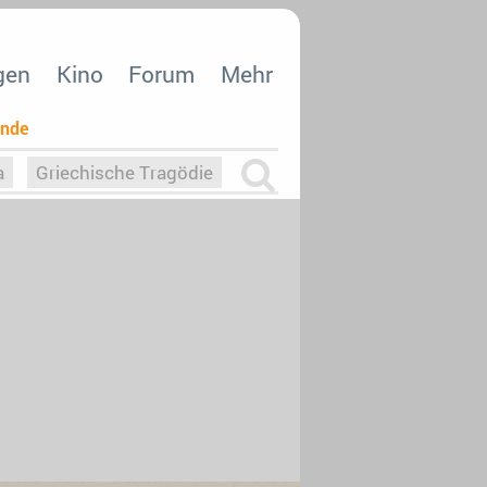
gen
Kino
Forum
Mehr
ende
a
Griechische Tragödie
m
Die Macht der KI
26
nisvergabe
dcast-Reviews
Upfronts21