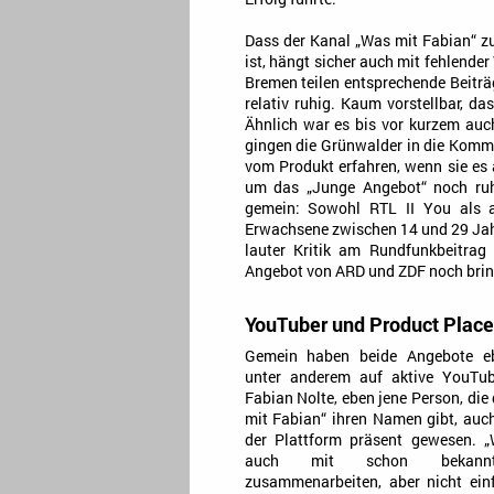
Dass der Kanal „Was mit Fabian“ zum
ist, hängt sicher auch mit fehlen
Bremen teilen entsprechende Beiträ
relativ ruhig. Kaum vorstellbar, da
Ähnlich war es bis vor kurzem auc
gingen die Grünwalder in die Kommu
vom Produkt erfahren, wenn sie es 
um das „Junge Angebot“ noch ruh
gemein: Sowohl RTL II You als au
Erwachsene zwischen 14 und 29 Jahr
lauter Kritik am Rundfunkbeitrag 
Angebot von ARD und ZDF noch brin
YouTuber und Product Plac
Gemein haben beide Angebote ebe
unter anderem auf aktive YouTub
Fabian Nolte, eben jene Person, di
mit Fabian“ ihren Namen gibt, auc
der Plattform präsent gewesen. „
auch mit schon bekannt
zusammenarbeiten, aber nicht einf