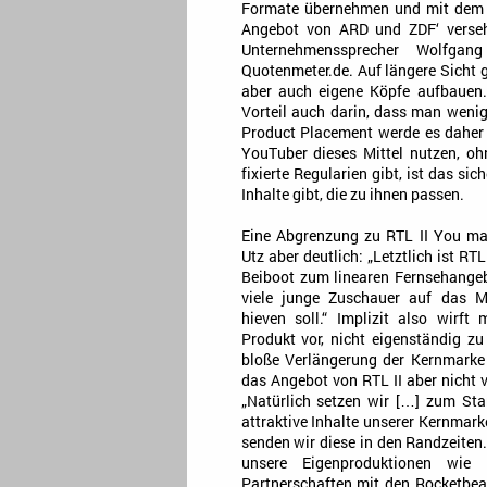
Formate übernehmen und mit dem 
Angebot von ARD und ZDF‘ verseh
Unternehmenssprecher Wolfgan
Quotenmeter.de. Auf längere Sicht
aber auch eigene Köpfe aufbauen.
Vorteil auch darin, dass man weni
Product Placement werde es daher n
YouTuber dieses Mittel nutzen, oh
fixierte Regularien gibt, ist das si
Inhalte gibt, die zu ihnen passen.
Eine Abgrenzung zu RTL II You m
Utz aber deutlich: „Letztlich ist RT
Beiboot zum linearen Fernsehangeb
viele junge Zuschauer auf das Mu
hieven soll.“ Implizit also wirft
Produkt vor, nicht eigenständig zu 
bloße Verlängerung der Kernmarke 
das Angebot von RTL II aber nicht 
„Natürlich setzen wir […] zum Sta
attraktive Inhalte unserer Kernmark
senden wir diese in den Randzeiten.
unsere Eigenproduktionen wie 
Partnerschaften mit den Rocketbea