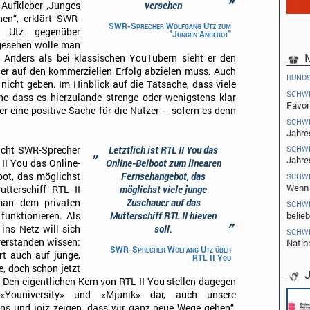
”
Aufkleber ‚Junges
versehen
en“, erklärt SWR-
SWR-Sprecher Wolfgang Utz zum
g Utz gegenüber
"Jungen Angebot"
 gesehen wolle man
M
 Anders als bei klassischen YouTubern sieht er den
ger auf den kommerziellen Erfolg abzielen muss. Auch
RUND
icht geben. Im Hinblick auf die Tatsache, dass viele
SCHW
ne dass es hierzulande strenge oder wenigstens klar
Favori
cher eine positive Sache für die Nutzer – sofern es denn
SCHW
Jahre
„
SCHW
acht SWR-Sprecher
Letztlich ist RTL II You das
Jahre
L II You das Online-
Online-Beiboot zum linearen
ot, das möglichst
Fernsehangebot, das
SCHW
Wenn 
tterschiff RTL II
möglichst viele junge
 man dem privaten
Zuschauer auf das
SCHW
belieb
funktionieren. Als
Mutterschiff RTL II hieven
”
ins Netz will sich
soll.
SCHW
verstanden wissen:
Natio
SWR-Sprecher Wolfang Utz über
rt auch auf junge,
RTL II You
e, doch schon jetzt
J
 Den eigentlichen Kern von RTL II You stellen dagegen
«Youniversity» und «Mjunik» dar, auch unsere
Pflichtpraktikant (w/m/d) Redak
ns und joiz zeigen, dass wir ganz neue Wege gehen“,
Endemol Shine Group Germany