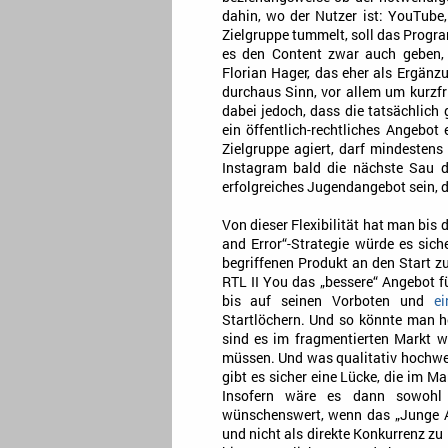
dahin, wo der Nutzer ist: YouTube,
Zielgruppe tummelt, soll das Progra
es den Content zwar auch geben, 
Florian Hager, das eher als Ergän
durchaus Sinn, vor allem um kurzfri
dabei jedoch, dass die tatsächlich
ein öffentlich-rechtliches Angebot 
Zielgruppe agiert, darf mindesten
Instagram bald die nächste Sau du
erfolgreiches Jugendangebot sein, d
Von dieser Flexibilität hat man bis 
and Error“-Strategie würde es sic
begriffenen Produkt an den Start zu
RTL II You das „bessere“ Angebot f
bis auf seinen Vorboten und
ei
Startlöchern. Und so könnte man h
sind es im fragmentierten Markt wo
müssen. Und was qualitativ hochwer
gibt es sicher eine Lücke, die im M
Insofern wäre es dann sowohl 
wünschenswert, wenn das „Junge An
und nicht als direkte Konkurrenz zu