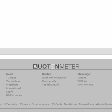
News
Quoten
Meinungen
TV-News
Wöchentliche Reihen
Debatte
Vermischtes
Marktanteile
TV-Kritik
Wirtschaft
Täglich aktuell
Kino-Reviews
International
Köpfe
US-Fernsehen
n
•
US Fernsehen
•
TV News
•
Einschaltquoten
•
TV Guide
•
Blockbuster
•
Fernsehfilme
•
aktuelle Serien