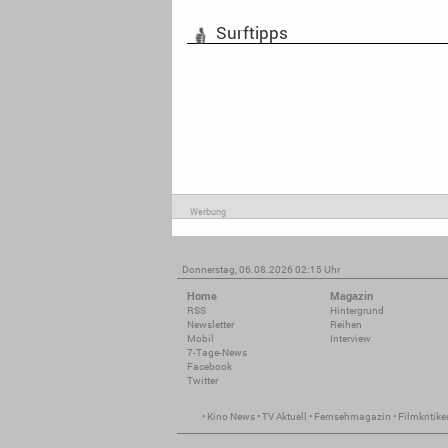
Surftipps
Werbung
Donnerstag, 06.08.2026 02:15 Uhr
Home
Magazin
RSS
Hintergrund
Newsletter
Reihen
Mobil
Interview
7-Tage-News
Facebook
Twitter
•
Kino News
•
TV Aktuell
•
Fernsehmagazin
•
Filmkritike