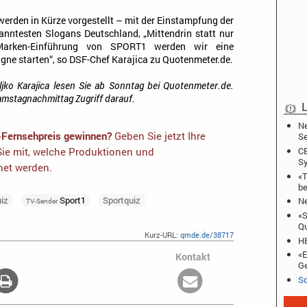
erden in Kürze vorgestellt – mit der Einstampfung der
anntesten Slogans Deutschland, „Mittendrin statt nur
Marken-Einführung von SPORT1 werden wir eine
e starten“, so DSF-Chef Karajica zu Quotenmeter.de.
ljko Karajica lesen Sie ab Sonntag bei Quotenmeter.de.
mstagnachmittag Zugriff darauf.
L
Ne
-Fernsehpreis gewinnen?
Geben Sie jetzt Ihre
Se
CB
ie mit, welche Produktionen und
Sy
net werden.
«T
be
uiz
Sport1
Sportquiz
Ne
TV-Sender
«S
Qu
Kurz-URL:
qmde.de/38717
HB
«E
Kontakt
Ge
Sc