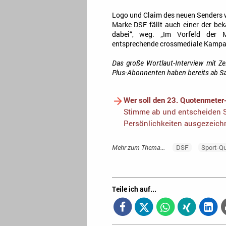
Logo und Claim des neuen Senders w
Marke DSF fällt auch einer der bek
dabei“, weg. „Im Vorfeld der 
entsprechende crossmediale Kampagn
Das große Wortlaut-Interview mit Ze
Plus-Abonnenten haben bereits ab Sa
Wer soll den 23. Quotenmeter
Stimme ab und entscheiden S
Persönlichkeiten ausgezeich
Mehr zum Thema...
DSF
Sport-Q
Teile ich auf...