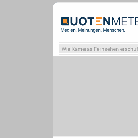
Wie Kameras Fernsehen erschu
Vergessene Serien
Von Weima
Globaler Süden
Das Ende vo
Upfronts25
AktenzeichenXY-
What the Game
Rassismus