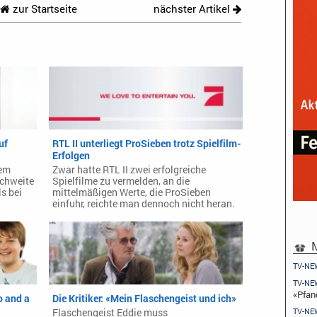
zur Startseite
nächster Artikel
uf
RTL II unterliegt ProSieben trotz Spielfilm-
Erfolgen
dem
Zwar hatte RTL II zwei erfolgreiche
ichweite
Spielfilme zu vermelden, an die
s bei
mittelmäßigen Werte, die ProSieben
einfuhr, reichte man dennoch nicht heran.
M
TV-NE
TV-NE
«Pfan
o and a
Die Kritiker: «Mein Flaschengeist und ich»
TV-NE
Flaschengeist Eddie muss