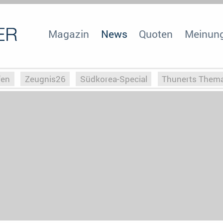
Magazin
News
Quoten
Meinun
fen
Zeugnis26
Südkorea-Special
Thunerts Them
r zu Hitler
Die Serientheorie
Faszination Horrorfil
n
Halloweeen
Weihnachts-Special
ZeugUpfronts
Special
Buchclub
Heim-EM
Screenforce25
Po
Buchclub
YouTuber
eSport im TV
Screenforce