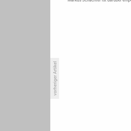
vorheriger Artikel
ARD und ZDF mit Erfolg in der
Primetime