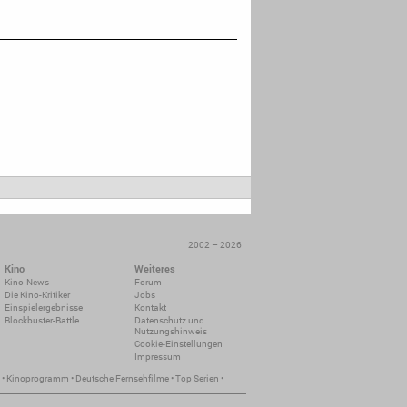
2002 – 2026
Kino
Weiteres
Kino-News
Forum
Die Kino-Kritiker
Jobs
Einspielergebnisse
Kontakt
Blockbuster-Battle
Datenschutz und
Nutzungshinweis
Cookie-Einstellungen
Impressum
•
Kinoprogramm
•
Deutsche Fernsehfilme
•
Top Serien
•