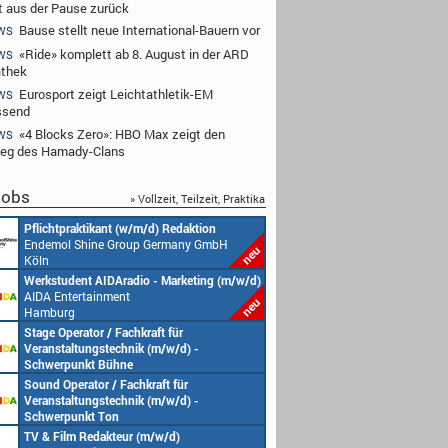
 aus der Pause zurück
Bause stellt neue International-Bauern vor
WS
«Ride» komplett ab 8. August in der ARD
WS
thek
Eurosport zeigt Leichtathletik-EM
WS
ssend
«4 Blocks Zero»: HBO Max zeigt den
WS
ieg des Hamady-Clans
obs
» Vollzeit, Teilzeit, Praktika
Pflichtpraktikant (w/m/d) Redaktion
Endemol Shine Group Germany GmbH
Köln
Werkstudent AIDAradio - Marketing (m/w/d)
AIDA Entertainment
Hamburg
Stage Operator / Fachkraft für
Veranstaltungstechnik (m/w/d) -
Schwerpunkt Bühne
AIDA Entertainment
Sound Operator / Fachkraft für
an Bord unserer Schiffe
Veranstaltungstechnik (m/w/d) -
Schwerpunkt Ton
AIDA Entertainment
TV & Film Redakteur (m/w/d)