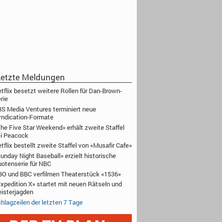
etzte Meldungen
tflix besetzt weitere Rollen für Dan-Brown-
rie
S Media Ventures terminiert neue
ndication-Formate
he Five Star Weekend» erhält zweite Staffel
i Peacock
tflix bestellt zweite Staffel von «Musafir Cafe»
unday Night Baseball» erzielt historische
otenserie für NBC
O und BBC verfilmen Theaterstück «1536»
xpedition X» startet mit neuen Rätseln und
isterjagden
hlagzeilen der letzten 7 Tage