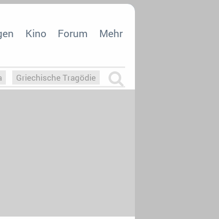
gen
Kino
Forum
Mehr
a
Griechische Tragödie
m
Die Macht der KI
26
nisvergabe
dcast-Reviews
Upfronts21