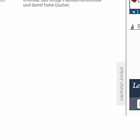
und damit hohe Quoten.
◄
S
nächster Artikel
RTL II unterliegt ProSieben trotz
Spielfilm-Erfolgen