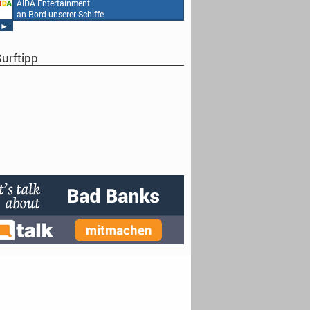
an Bord unserer Schiffe
AIDA Entertainment
an Bord unserer Schiffe
►
urftipp