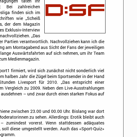
ragungen taten ihr
: Bei zahlreichen
sliga finden sich im
hriften wie „Scheiß
rs, der dem Magazin
es Exklusiv-Interview
 nachvollziehen. „Das
er Partien verantwortlich. Nachvollziehen kann ich die
ung am Montagabend aus Sicht der Fans der jeweiligen
 lange Auswärtsfahrten auf sich nehmen, um ihr Team
ca zum Medienmagazin.
t1 firmiert, wird sich zunächst nicht sonderlich viel
nem halben Jahr die Zügel beim Sportsender in der Hand
Stunden Livesport für 2010. „Das entspricht einer
im Vergleich zu 2009. Neben den Live-Ausstrahlungen
ausdehnen – und zwar durch einen starken Fokus auf
hiene zwischen 23.00 und 00.00 Uhr. Bislang war dort
oderatorinnen zu sehen. Allerdings: Erotik bleibt auch
 – zumindest vorerst. Wenn stattdessen adäquates
 soll diese umgestellt werden. Auch das «Sport-Quiz»
rogramm.