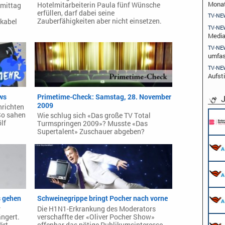
Monat
Hotelmitarbeiterin Paula fünf Wünsche
mittag
erfüllen, darf dabei seine
TV-NE
Zauberfähigkeiten aber nicht einsetzen.
 kabel
TV-NE
Media
TV-NE
umfa
TV-NE
Aufst
ws
Primetime-Check: Samstag, 28. November
J
2009
hrichten
So sahen
Wie schlug sich «Das große TV Total
lf
Turmspringen 2009»? Musste «Das
Supertalent» Zuschauer abgeben?
 gehen
Schweinegrippe bringt Pocher nach vorne
r
Die H1N1-Erkrankung des Moderators
ängert.
verschaffte der «Oliver Pocher Show»
ört.
offenbar das nötige Publikumsinteresse