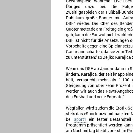
Gewinnspiele während Live-Übert
Übriges dazu bei. Die Folge
Zweitligaspielen der Fußball-Bunde
Publikum große Banner mit Aufsc
DSF“ wieder. Der Chef des Sende
Quotenmeter.de am Freitag ein groß
gab, kann die Fanwut nicht wirklich
DSF ist nicht für die Ansetzungen d
Vorbehalte gegen eine Spielansetz
Gastmannschaften, da sie zum Teil
zu unterstützen,“ so Zeljko Karaji
Wenn das DSF ab Januar dann in Spor
ändern. Karajica, der seit knapp ei
hält, verspricht mehr als 1.100 
Steigerung von über zehn Prozent 
werden wir auch das News-Angebot 
den Fußball und neue Formate.“
Wegfallen wird zudem die Erotik-Sc
stets das «Sportquiz» mit nackten M
bei
Sport1
ein fester Bestandteil
Programm präsentiert werden kann,
am Nachmittag bleibt vorerst im P