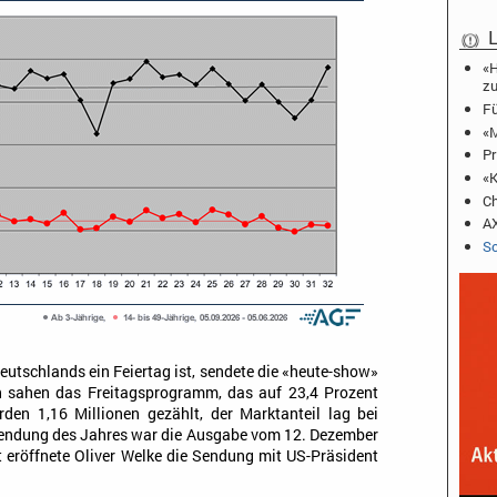
L
«H
zu
Fü
«M
Pr
«K
Ch
AX
Sc
eutschlands ein Feiertag ist, sendete die «heute-show»
n sahen das Freitagsprogramm, das auf 23,4 Prozent
en 1,16 Millionen gezählt, der Marktanteil lag bei
 Sendung des Jahres war die Ausgabe vom 12. Dezember
t eröffnete Oliver Welke die Sendung mit US-Präsident