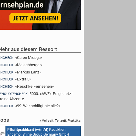
ehr aus diesem Ressort
«Caren Miosga»
ENCHECK
«Maischberger»
ENCHECK
«Markus Lanz»
ENCHECK
«Extra 3»
ENCHECK
«Reschke Fernsehen»
ENCHECK
5000. «AWZ»-Folge setzt
ENQUOTENCHECK
keine Akzente
«99: Wer schlägt sie alle?»
ENCHECK
obs
» Vollzeit, Teilzeit, Praktika
Redakteur (w/m/d) oder Jungredakteur
Produktionsassistenz 
(w/m/d)
Endemol Shine Group