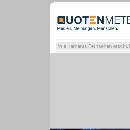
Wie Kameras Fernsehen erschu
Vergessene Serien
Von Weima
Globaler Süden
Das Ende vo
Upfronts25
AktenzeichenXY-
What the Game
Rassismus