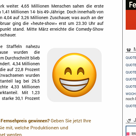
rk weiter: 4,65 Millionen Menschen sahen die erste
1,41 Millionen 14- bis 49-Jährige. Doch innerhalb von
n 4,04 auf 3,26 Millionen Zuschauer, was auch an der
ebruar ging die «heute-show» erst um 23.30 Uhr auf
lpunkt stand. Mitte März erreichte die Comedy-Show
uschauer.
de Staffeln nahezu
M
pause wurden die
m Durchschnitt blieb
QUOT
dert. 4,34 Millionen
QUOT
die auf 22,8 Prozent
QUOT
 Erwachsenen wurden
QUOT
tanteil lag bei 29,5
ichte 4,33 Millionen
QUOT
ktanteil. Mit 1,23
WOCH
 starke 30,1 Prozent
noch 
QUOT
J
-Fernsehpreis gewinnen?
Geben Sie jetzt Ihre
ie mit, welche Produktionen und
Pflichtpraktikant (w/m/d) Redaktion
net werden.
Endemol Shine Group Germany GmbH