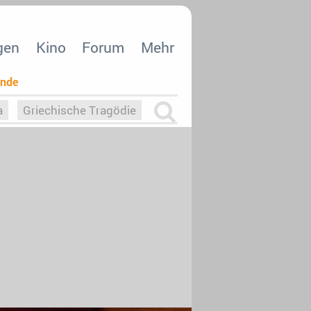
gen
Kino
Forum
Mehr
ende
a
Griechische Tragödie
m
Die Macht der KI
26
nisvergabe
dcast-Reviews
Upfronts21