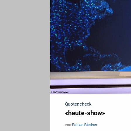
Quotencheck
«heute-show»
von
Fabian Riedner