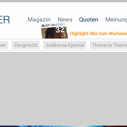
Magazin
News
Quoten
Meinun
32
Highlight-Mix zum Wochen
fen
Zeugnis26
Südkorea-Special
Thunerts Them
r zu Hitler
Die Serientheorie
Faszination Horrorfil
n
Halloweeen
Weihnachts-Special
ZeugUpfronts
Special
Buchclub
Heim-EM
Screenforce25
Po
Buchclub
YouTuber
eSport im TV
Screenforce