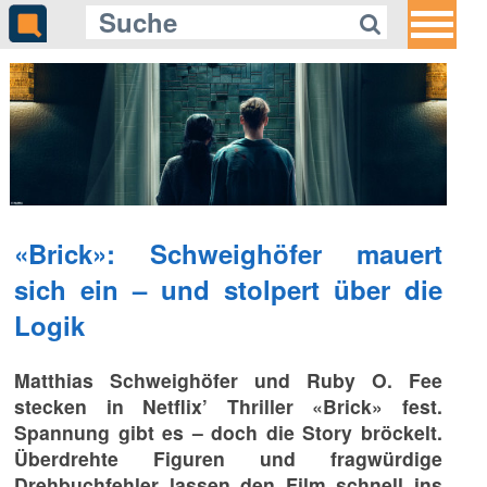
«Brick»: Schweighöfer mauert
sich ein – und stolpert über die
Logik
Matthias Schweighöfer und Ruby O. Fee
stecken in Netflix’ Thriller «Brick» fest.
Spannung gibt es – doch die Story bröckelt.
Überdrehte Figuren und fragwürdige
Drehbuchfehler lassen den Film schnell ins