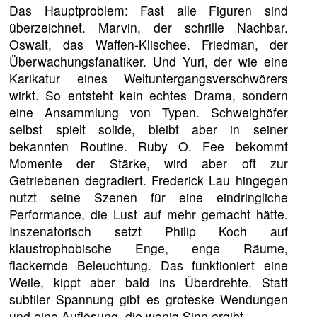
Das Hauptproblem: Fast alle Figuren sind
überzeichnet. Marvin, der schrille Nachbar.
Oswalt, das Waffen-Klischee. Friedman, der
Überwachungsfanatiker. Und Yuri, der wie eine
Karikatur eines Weltuntergangsverschwörers
wirkt. So entsteht kein echtes Drama, sondern
eine Ansammlung von Typen. Schweighöfer
selbst spielt solide, bleibt aber in seiner
bekannten Routine. Ruby O. Fee bekommt
Momente der Stärke, wird aber oft zur
Getriebenen degradiert. Frederick Lau hingegen
nutzt seine Szenen für eine eindringliche
Performance, die Lust auf mehr gemacht hätte.
Inszenatorisch setzt Philip Koch auf
klaustrophobische Enge, enge Räume,
flackernde Beleuchtung. Das funktioniert eine
Weile, kippt aber bald ins Überdrehte. Statt
subtiler Spannung gibt es groteske Wendungen
und eine Auflösung, die wenig Sinn ergibt.