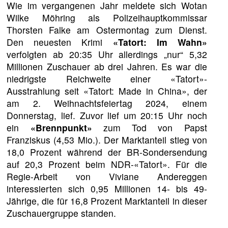
Wie im vergangenen Jahr meldete sich Wotan
Wilke Möhring als Polizeihauptkommissar
Thorsten Falke am Ostermontag zum Dienst.
Den neuesten Krimi
«Tatort: Im Wahn»
verfolgten ab 20:35 Uhr allerdings „nur“ 5,32
Millionen Zuschauer ab drei Jahren. Es war die
niedrigste Reichweite einer «Tatort»-
Ausstrahlung seit «Tatort: Made in China», der
am 2. Weihnachtsfeiertag 2024, einem
Donnerstag, lief. Zuvor lief um 20:15 Uhr noch
ein
«Brennpunkt»
zum Tod von Papst
Franziskus (4,53 Mio.). Der Marktanteil stieg von
18,0 Prozent während der BR-Sondersendung
auf 20,3 Prozent beim NDR-«Tatort». Für die
Regie-Arbeit von Viviane Andereggen
interessierten sich 0,95 Millionen 14- bis 49-
Jährige, die für 16,8 Prozent Marktanteil in dieser
Zuschauergruppe standen.