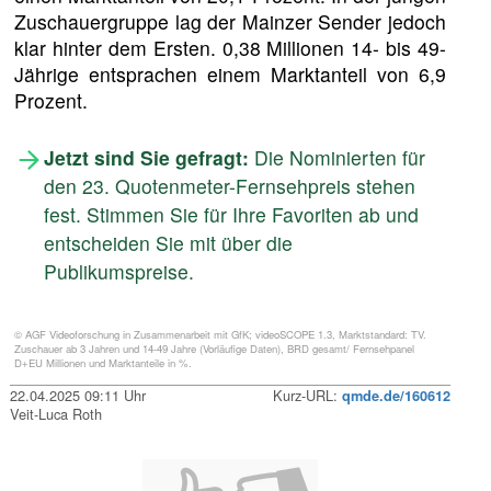
Zuschauergruppe lag der Mainzer Sender jedoch
klar hinter dem Ersten. 0,38 Millionen 14- bis 49-
Jährige entsprachen einem Marktanteil von 6,9
Prozent.
Jetzt sind Sie gefragt:
Die Nominierten für
den 23. Quotenmeter-Fernsehpreis stehen
fest. Stimmen Sie für Ihre Favoriten ab und
entscheiden Sie mit über die
Publikumspreise.
© AGF Videoforschung in Zusammenarbeit mit GfK; videoSCOPE 1.3, Marktstandard: TV.
Zuschauer ab 3 Jahren und 14-49 Jahre (Vorläufige Daten), BRD gesamt/ Fernsehpanel
D+EU Millionen und Marktanteile in %.
22.04.2025 09:11 Uhr
Kurz-URL:
qmde.de/160612
Veit-Luca Roth