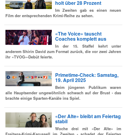
holt über 28 Prozent
Im Zweiten gab es einen neuen
Film der entsprechenden Krimi-Reihe zu sehen.
«The Voice» tauscht
Coaches komplett aus
In der 15. Staffel kehrt unter
anderem Shirin David zum Format zurück, die vor zwei Jahren
ihr «TVOG»-Debüt feierte.
Primetime-Check: Samstag,
19. April 2025
Beim jüngeren Publikum waren
alle Hauptsender ungewöhnlich schwach auf der Brust - das
brachte einige Sparten-Kanäle ins Spiel.
«Der Alte» bleibt am Feiertag
stabil
Woche drei mit «Der Alte» im
Freitags-Krimi-Karussell im Zweiten - schadet der Feiertag