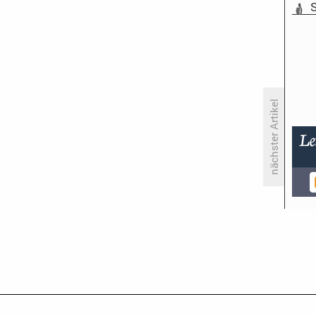
S
nächster Artikel
CBS startet neue Abendnews