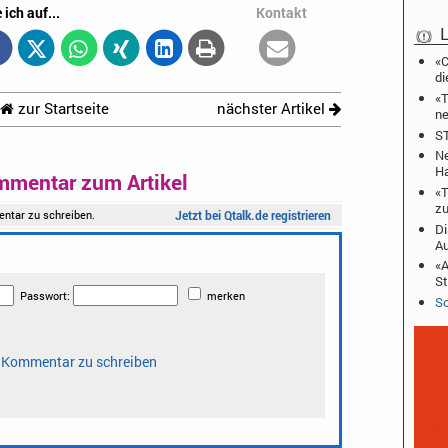
 ich auf...
Kontakt
L
«C
di
«T
zur Startseite
nächster Artikel
ne
ST
Ne
Ha
mmentar zum Artikel
«T
zu
Di
A
«A
St
Sc