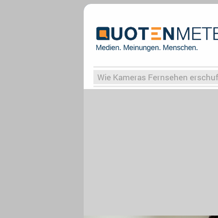
Wie Kameras Fernsehen erschu
Vergessene Serien
Von Weima
Globaler Süden
Das Ende vo
Upfronts25
AktenzeichenXY-
What the Game
Rassismus