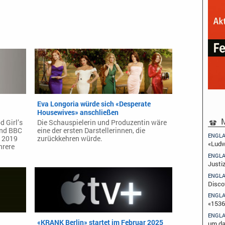
Eva Longoria würde sich «Desperate
Housewives» anschließen
M
 Girl’s
Die Schauspielerin und Produzentin wäre
und BBC
eine der ersten Darstellerinnen, die
ENGL
t 2019
zurückkehren würde.
«Ludw
hrere
ENGL
Justi
ENGL
Disco
ENGL
«1536
ENGL
«KRANK Berlin» startet im Februar 2025
um da