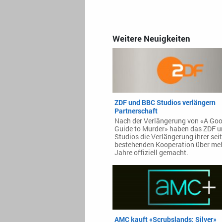
Weitere Neuigkeiten
ZDF und BBC Studios verlängern
Partnerschaft
Nach der Verlängerung von «A Good
Guide to Murder» haben das ZDF 
Studios die Verlängerung ihrer sei
bestehenden Kooperation über me
Jahre offiziell gemacht.
AMC kauft «Scrubslands: Silver»