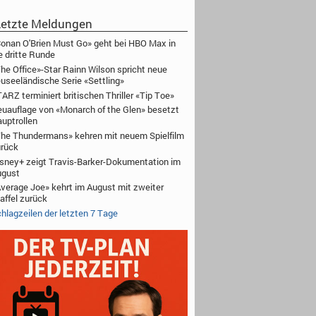
etzte Meldungen
onan O'Brien Must Go» geht bei HBO Max in
e dritte Runde
he Office»-Star Rainn Wilson spricht neue
useeländische Serie «Settling»
ARZ terminiert britischen Thriller «Tip Toe»
uauflage von «Monarch of the Glen» besetzt
uptrollen
he Thundermans» kehren mit neuem Spielfilm
rück
sney+ zeigt Travis-Barker-Dokumentation im
ugust
verage Joe» kehrt im August mit zweiter
affel zurück
hlagzeilen der letzten 7 Tage