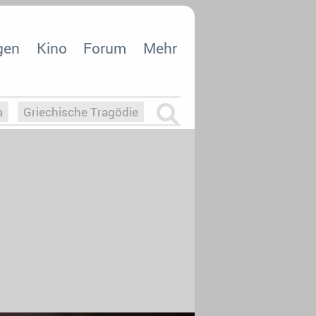
gen
Kino
Forum
Mehr
a
Griechische Tragödie
m
Die Macht der KI
26
nisvergabe
dcast-Reviews
Upfronts21