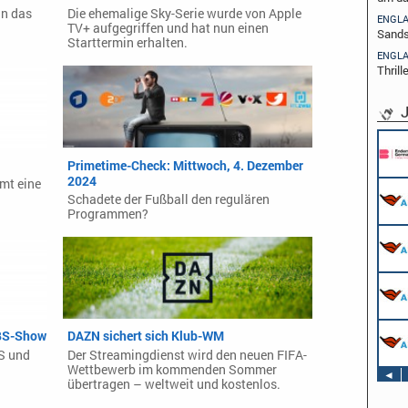
an das
Die ehemalige Sky-Serie wurde von Apple
ENGL
TV+ aufgegriffen und hat nun einen
Sands
Starttermin erhalten.
ENGL
Thrill
J
Pflichtpraktikant (w/m/d) Redaktion
Endemol Shine Group Germany GmbH
Primetime-Check: Mittwoch, 4. Dezember
Köln
2024
mt eine
Werkstudent AIDAradio - Marketing (m/w/d)
Schadete der Fußball den regulären
AIDA Entertainment
Programmen?
Hamburg
Stage Operator / Fachkraft für
Veranstaltungstechnik (m/w/d) -
Schwerpunkt Bühne
AIDA Entertainment
Sound Operator / Fachkraft für
an Bord unserer Schiffe
Veranstaltungstechnik (m/w/d) -
Schwerpunkt Ton
AIDA Entertainment
TV & Film Redakteur (m/w/d)
CBS-Show
DAZN sichert sich Klub-WM
an Bord unserer Schiffe
AIDA Entertainment
S und
Der Streamingdienst wird den neuen FIFA-
an Bord unserer Schiffe
Wettbewerb im kommenden Sommer
◄
übertragen – weltweit und kostenlos.