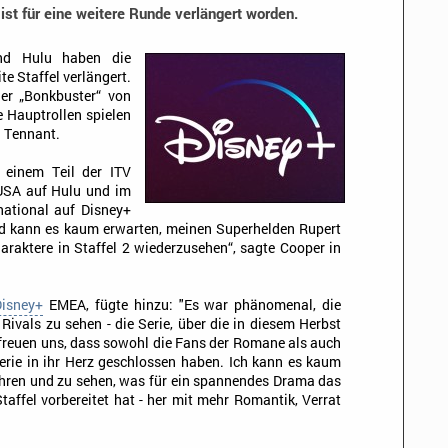
ist für eine weitere Runde verlängert worden.
d Hulu haben die
te Staffel verlängert.
ler „Bonkbuster“ von
e Hauptrollen spielen
d Tennant.
 einem Teil der ITV
 USA auf Hulu und im
national auf Disney+
und kann es kaum erwarten, meinen Superhelden Rupert
raktere in Staffel 2 wiederzusehen“, sagte Cooper in
Disney+
EMEA, fügte hinzu: "Es war phänomenal, die
ivals zu sehen - die Serie, über die in diesem Herbst
freuen uns, dass sowohl die Fans der Romane als auch
erie in ihr Herz geschlossen haben. Ich kann es kaum
ehren und zu sehen, was für ein spannendes Drama das
affel vorbereitet hat - her mit mehr Romantik, Verrat