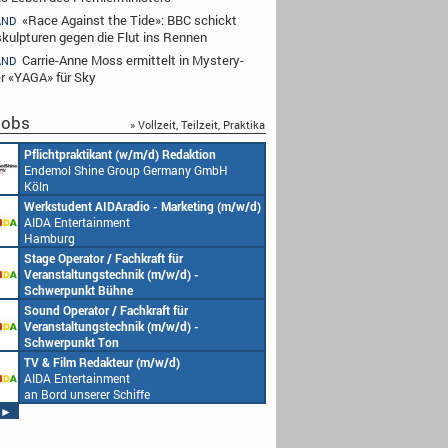
«Race Against the Tide»: BBC schickt
AND
kulpturen gegen die Flut ins Rennen
Carrie-Anne Moss ermittelt in Mystery-
AND
er «YAGA» für Sky
obs
» Vollzeit, Teilzeit, Praktika
Redakteur (w/m/d) oder Jungredakteur
Produktionsassistenz 
(w/m/d)
Endemol Shine Group
Endemol Shine Group Germany GmbH
Köln
Köln
Senior Video Producer/ 1st TV Operator
1. Aufnahmeleitung (m
(m/w/d)
Endemol Shine Group
AIDA Entertainment
Köln
an Bord unserer Schiffe
Studentische Aushilfe (w/m/d) – YouTube
Requisiteur (m/w/d)
Endemol Shine Group Germany GmbH
Home Shopping Euro
Köln
München
Redaktionsleitung (w/m/d)
DoP – Director of Pho
Endemol Shine Group Germany GmbH
Production (m/w/d)
Köln
Home Shopping Euro
München
Producer (w/m/d)
Redaktionsassistenz (
Endemol Shine Group Germany GmbH
Endemol Shine Group
Köln
Köln
►