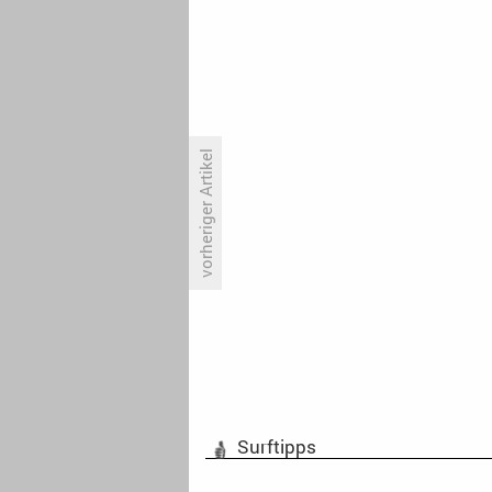
vorheriger Artikel
Disney+ macht Platz für ESPN
Surftipps