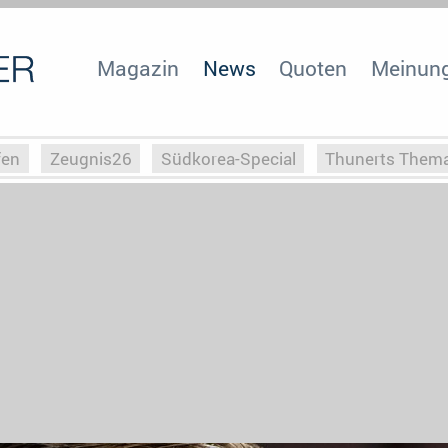
Magazin
News
Quoten
Meinun
fen
Zeugnis26
Südkorea-Special
Thunerts Them
r zu Hitler
Die Serientheorie
Faszination Horrorfil
n
Halloweeen
Weihnachts-Special
ZeugUpfronts
Special
Buchclub
Heim-EM
Screenforce25
Po
Buchclub
YouTuber
eSport im TV
Screenforce