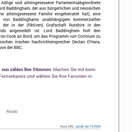
 Adlige und alteingesessene Parlamentsabgeordnete
ord Baddingham, der aus bürgerlichen und neureichen
e alteingesessene Familie eingeheiratet hat), eine
elt von Baddinghams unabhängigem kommerziellen
 der in der (fiktiven) Grafschaft Rutshire in den
ds angesiedelt ist. Lord Baddingham holt den
ron Cook an Bord, um das Programm von Corinium zu
ischen irischen Nachrichtensprecher Declan O'Hara,
von der BBC.
– nun zählen Ihre Stimmen.
Machen Sie mit beim
ernsehpreis und wählen Sie Ihre Favoriten in
Rivals
Kurz-URL:
qmde.de/157039