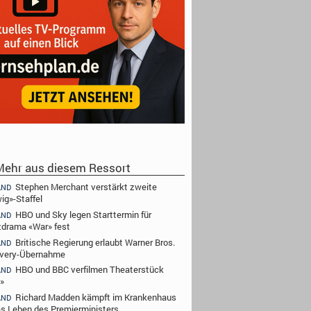
ehr aus diesem Ressort
Stephen Merchant verstärkt zweite
AND
ig»-Staffel
HBO und Sky legen Starttermin für
AND
zdrama «War» fest
Britische Regierung erlaubt Warner Bros.
AND
very-Übernahme
HBO und BBC verfilmen Theaterstück
AND
»
Richard Madden kämpft im Krankenhaus
AND
s Leben des Premierministers