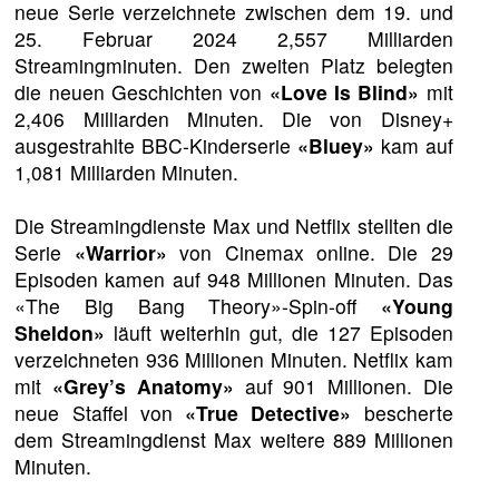
neue Serie verzeichnete zwischen dem 19. und
25. Februar 2024 2,557 Milliarden
Streamingminuten. Den zweiten Platz belegten
die neuen Geschichten von
«Love Is Blind»
mit
2,406 Milliarden Minuten. Die von Disney+
ausgestrahlte BBC-Kinderserie
«Bluey»
kam auf
1,081 Milliarden Minuten.
Die Streamingdienste Max und Netflix stellten die
Serie
«Warrior»
von Cinemax online. Die 29
Episoden kamen auf 948 Millionen Minuten. Das
«The Big Bang Theory»-Spin-off
«Young
Sheldon»
läuft weiterhin gut, die 127 Episoden
verzeichneten 936 Millionen Minuten. Netflix kam
mit
«Grey’s Anatomy»
auf 901 Millionen. Die
neue Staffel von
«True Detective»
bescherte
dem Streamingdienst Max weitere 889 Millionen
Minuten.