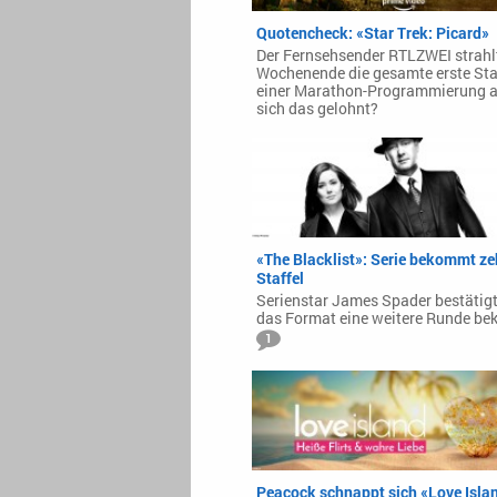
Quotencheck: «Star Trek: Picard»
Der Fernsehsender RTLZWEI strahl
Wochenende die gesamte erste Staf
einer Marathon-Programmierung a
sich das gelohnt?
«The Blacklist»: Serie bekommt ze
Staffel
Serienstar James Spader bestätigt
das Format eine weitere Runde b
1
Peacock schnappt sich «Love Isla