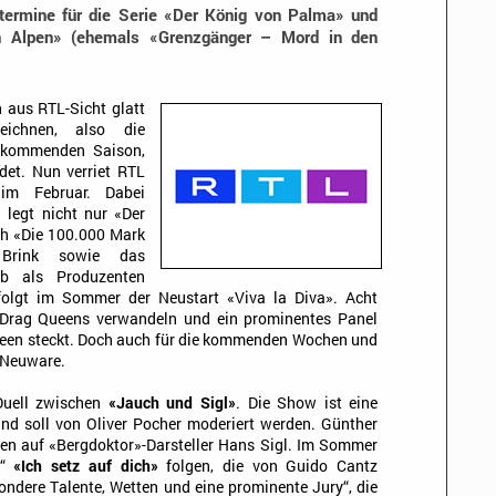
ermine für die Serie «Der König von Palma» und
n Alpen» (ehemals «Grenzgänger – Mord in den
 aus RTL-Sicht glatt
eichnen, also die
 kommenden Saison,
det. Nun verriet RTL
im Februar. Dabei
 legt nicht nur «Der
uch «Die 100.000 Mark
rink sowie das
b als Produzenten
folgt im Sommer der Neustart «Viva la Diva». Acht
 Drag Queens verwandeln und ein prominentes Panel
Queen steckt. Doch auch für die kommenden Wochen und
 Neuware.
Duell zwischen
«Jauch und Sigl»
. Die Show ist eine
d soll von Oliver Pocher moderiert werden. Günther
nden auf «Bergdoktor»-Darsteller Hans Sigl. Im Sommer
w“
«Ich setz auf dich»
folgen, die von Guido Cantz
ondere Talente, Wetten und eine prominente Jury“, die