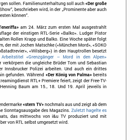
rgen sollen. Familienunterhaltung soll auch
«Der große
e Show“, beschrieben wird, in der „Prominente aber auch
testen können“.
eneriffa»
am 24. März zum ersten Mal ausgestrahlt
uflage der einstigen RTL-Serie «Balko». Ludger Pistor
alten Rollen Krapp und Balko. Eine Woche später folgt
ilm, der mit Jochen Matschke («München Mord», «SOKO
ßstadtrevier», «Wilsberg») in den Hauptrollen besetzt
 Arbeitstitel «Grenzgänger – Mord in den Alpen»
r verkörpern die ungleiche Brüder Tom und Sebastian
 Innsbrucker Polizei arbeiten. Und auch ein drittes
rmin gefunden. Während
«Der König von Palma»
bereits
reamingdienst RTL+ Premiere feiert, zeigt der Free-TV-
 Henning Baum am 15., 18. Und 19. April jeweils in
 Sendermarke
«stern TV»
nochmals aus und zeigt ab dem
iche Sonntagsausgabe des Magazins.
Zuletzt hagelte es
ts, das mittwochs von i&u TV produziert und mit
ber von RTL selbst umgesetzt wird.