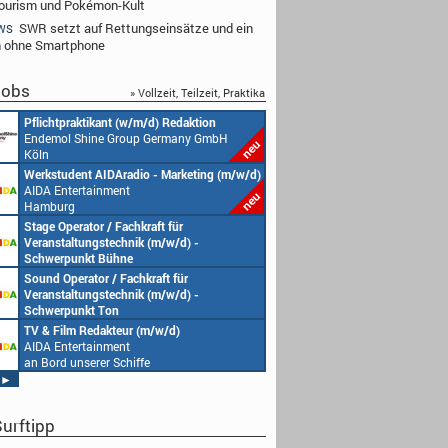
ourism und Pokémon-Kult
SWR setzt auf Rettungseinsätze und ein
WS
 ohne Smartphone
obs
» Vollzeit, Teilzeit, Praktika
Redakteur (w/m/d) oder Jungredakteur
Produktionsassistenz 
(w/m/d)
Endemol Shine Group
Endemol Shine Group Germany GmbH
Köln
Köln
Senior Video Producer/ 1st TV Operator
1. Aufnahmeleitung (m
(m/w/d)
Endemol Shine Group
AIDA Entertainment
Köln
an Bord unserer Schiffe
Studentische Aushilfe (w/m/d) – YouTube
Requisiteur (m/w/d)
Endemol Shine Group Germany GmbH
Home Shopping Euro
Köln
München
Redaktionsleitung (w/m/d)
DoP – Director of Pho
Endemol Shine Group Germany GmbH
Production (m/w/d)
Köln
Home Shopping Euro
München
Producer (w/m/d)
Redaktionsassistenz (
Endemol Shine Group Germany GmbH
Endemol Shine Group
Köln
Köln
►
urftipp