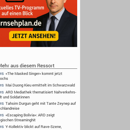
ehr aus diesem Ressort
«The Masked Singer» kommt jetzt
WS
wochs
Mai Duong Kieu ermittelt im Schwarzwald
WS
ARD Mediathek thematisiert Nahverkehrs-
WS
t und Soldatinnen
Tahsim Durgun geht mit Tante Zeynep auf
WS
chlandreise
«Escaping Bolivia»: ARD zeigt
WS
gischen Streaminghit
Y-Kollektiv blickt auf Rave-Szene,
WS