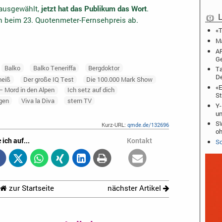
 ausgewählt,
jetzt hat das Publikum das Wort
.
L
en beim 23. Quotenmeter-Fernsehpreis ab.
«T
Ma
AR
Ge
Balko
Balko Teneriffa
Bergdoktor
Ta
De
heiß
Der große IQ Test
Die 100.000 Mark Show
«E
– Mord in den Alpen
Ich setz auf dich
St
gen
Viva la Diva
stern TV
Y-
u
SW
Kurz-URL:
qmde.de/132696
o
 ich auf...
Kontakt
Sc
zur Startseite
nächster Artikel