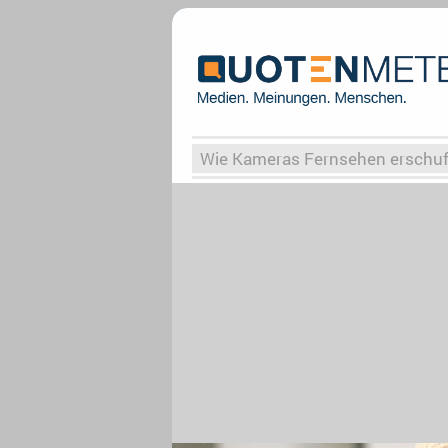
Wie Kameras Fernsehen erschu
Vergessene Serien
Von Weima
Globaler Süden
Das Ende vo
Upfronts25
AktenzeichenXY-
What the Game
Rassismus