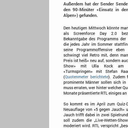
Außerdem hat der Sender Sendet
den 90-Minüter «Einsatz in de
Alpen») gefunden.
Den heutigen Mittwoch könnte man
als Screenforce Day 2.0 bez
Bekanntgabe des Programms der
die jedes Jahr im Sommer stattfin
seine Programmoffensive eben 
schwingt viel Retro mit, denn man
Preis ist heiß» neu auf, sondern a
Show» mit Ulla Kock am B
«Turmspringen» mit Stefan Raa
(
Quotenmeter berichtete
). Zudem 
prominente Männer sollen sich in
muss erraten, wer hinter welcher 
Monate präsentierte RTL einiges an
So kommt es im April zum Quiz-
Neuauflage von «5 gegen Jauch» un
Jauch trifft dabei in zwei Spielru
soll zudem die „Live-Wetten-Sho
moderiert wird. RTL verspricht „bes