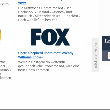
2022
BS zum
Die Mittwochs-Primetime bot «Der
Bachelor», «TV total», «Bones» und
natürlich «Aktenzeichen XY… ungelöst».
Doch was lief am besten?
nächster Artikel
Sherri Shepherd übernimmt «Wendy
Williams Show»
«König von Palma»-Showrunner
ffne
Weil die Gastgeberin weiterhin
im Interview: ‚Der Ballermann ist
nder
gesundheitliche Probleme hat, wird eine
ein kalkulierbarer Ausbruch‘
Taste»)
neue Show kommen.
s
 kochen.