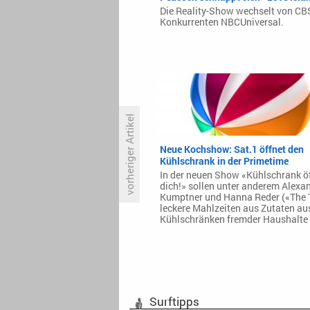
Die Reality-Show wechselt von C
Konkurrenten NBCUniversal.
vorheriger Artikel
Neue Kochshow: Sat.1 öffnet den
Kühlschrank in der Primetime
«Der Preis ist heiß», «Die 100.000
In der neuen Show «Kühlschrank ö
Mark Show», «Turmspringen»:
dich!» sollen unter anderem Alexa
RTL surft die Retro-Welle
Kumptner und Hanna Reder («The 
leckere Mahlzeiten aus Zutaten au
Kühlschränken fremder Haushalte
Surftipps