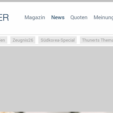
Magazin
News
Quoten
Meinun
fen
Zeugnis26
Südkorea-Special
Thunerts Them
r zu Hitler
Die Serientheorie
Faszination Horrorfil
n
Halloweeen
Weihnachts-Special
ZeugUpfronts
Special
Buchclub
Heim-EM
Screenforce25
Po
Buchclub
YouTuber
eSport im TV
Screenforce