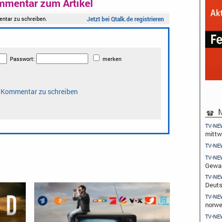
mmentar zum Artikel
M
TV-NE
mitt
TV-NE
TV-NE
Gewal
TV-NE
Deuts
TV-NE
norwe
TV-NE