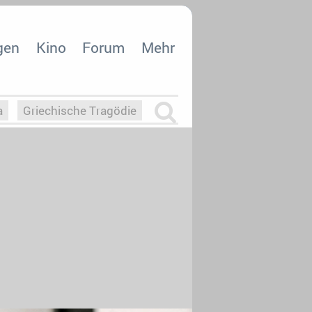
gen
Kino
Forum
Mehr
a
Griechische Tragödie
m
Die Macht der KI
26
nisvergabe
dcast-Reviews
Upfronts21