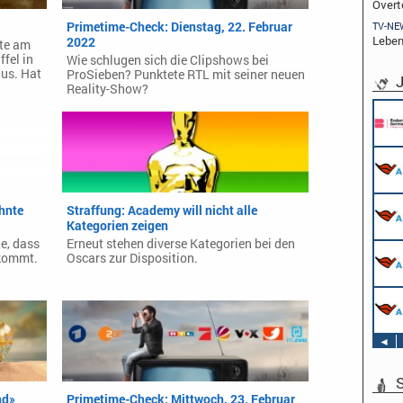
Overt
Primetime-Check: Dienstag, 22. Februar
TV-NE
Leben
2022
te am
fel in
Wie schlugen sich die Clipshows bei
us. Hat
ProSieben? Punktete RTL mit seiner neuen
J
Reality-Show?
Pflichtpraktikant (w/m/d) Redaktion
Endemol Shine Group Germany GmbH
Köln
Werkstudent AIDAradio - Marketing (m/w/d)
AIDA Entertainment
Hamburg
Stage Operator / Fachkraft für
hnte
Straffung: Academy will nicht alle
Veranstaltungstechnik (m/w/d) -
Kategorien zeigen
Schwerpunkt Bühne
e, dass
Erneut stehen diverse Kategorien bei den
AIDA Entertainment
Sound Operator / Fachkraft für
ekommt.
Oscars zur Disposition.
an Bord unserer Schiffe
Veranstaltungstechnik (m/w/d) -
Schwerpunkt Ton
AIDA Entertainment
TV & Film Redakteur (m/w/d)
an Bord unserer Schiffe
AIDA Entertainment
an Bord unserer Schiffe
◄
S
nd»
Primetime-Check: Mittwoch, 23. Februar