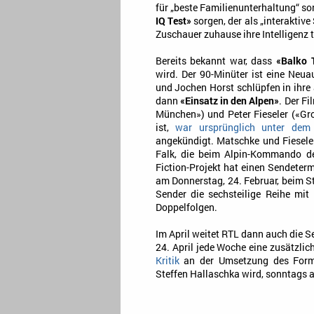
für „beste Familienunterhaltung“ so
IQ Test»
sorgen, der als „interaktiv
Zuschauer zuhause ihre Intelligenz 
Bereits bekannt war, dass
«Balko T
wird. Der 90-Minüter ist eine Neua
und Jochen Horst schlüpfen in ihre 
dann
«Einsatz in den Alpen»
. Der F
München») und Peter Fieseler («Gro
ist,
war ursprünglich unter dem
angekündigt. Matschke und Fiesele
Falk, die beim Alpin-Kommando der
Fiction-Projekt hat einen Sendete
am Donnerstag, 24. Februar, beim St
Sender die sechsteilige Reihe mit
Doppelfolgen.
Im April weitet RTL dann auch die
24. April jede Woche eine zusätzl
Kritik
an der Umsetzung des Forma
Steffen Hallaschka wird, sonntags a