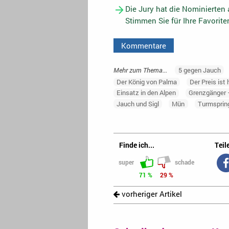
Die Jury hat die Nominierten
Stimmen Sie für Ihre Favorit
Kommentare
Mehr zum Thema...
5 gegen Jauch
Der König von Palma
Der Preis ist 
Einsatz in den Alpen
Grenzgänger 
Jauch und Sigl
Mün
Turmsprin
Finde ich...
Teile
super
schade
71 %
29 %
vorheriger Artikel