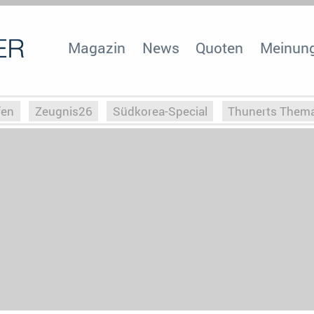
Magazin
News
Quoten
Meinun
fen
Zeugnis26
Südkorea-Special
Thunerts Them
r zu Hitler
Die Serientheorie
Faszination Horrorfil
n
Halloweeen
Weihnachts-Special
ZeugUpfronts
Special
Buchclub
Heim-EM
Screenforce25
Po
Buchclub
YouTuber
eSport im TV
Screenforce