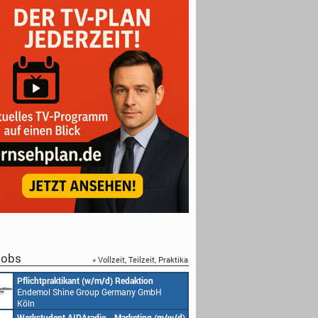
obs
» Vollzeit, Teilzeit, Praktika
Pflichtpraktikant (w/m/d) Redaktion
Endemol Shine Group Germany GmbH
Köln
Werkstudent AIDAradio - Marketing (m/w/d)