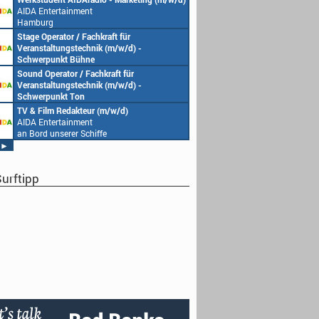
AIDA Entertainment
Hamburg
Stage Operator / Fachkraft für
Veranstaltungstechnik (m/w/d) -
Schwerpunkt Bühne
AIDA Entertainment
Sound Operator / Fachkraft für
an Bord unserer Schiffe
Veranstaltungstechnik (m/w/d) -
Schwerpunkt Ton
AIDA Entertainment
TV & Film Redakteur (m/w/d)
an Bord unserer Schiffe
AIDA Entertainment
an Bord unserer Schiffe
►
urftipp