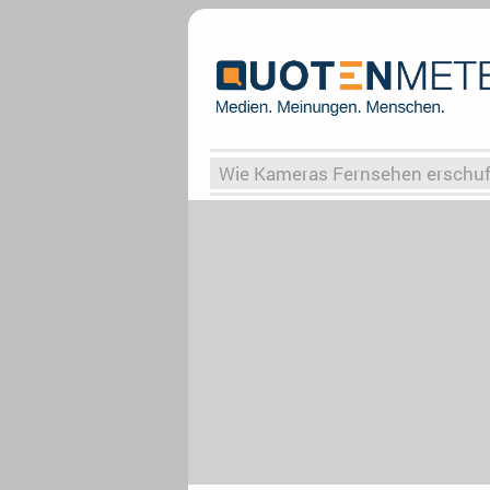
Wie Kameras Fernsehen erschu
Vergessene Serien
Von Weima
Globaler Süden
Das Ende vo
Upfronts25
AktenzeichenXY-
What the Game
Rassismus