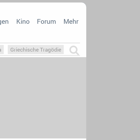
gen
Kino
Forum
Mehr
a
Griechische Tragödie
m
Die Macht der KI
26
nisvergabe
dcast-Reviews
Upfronts21