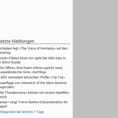
etzte Meldungen
oSieben legt «The Voice of Germany» auf den
amstag
onan O'Brien Must Go» geht bei HBO Max in
e dritte Runde
he Office»-Star Rainn Wilson spricht neue
useeländische Serie «Settling»
ARZ terminiert britischen Thriller «Tip Toe»
uauflage von «Monarch of the Glen» besetzt
uptrollen
he Thundermans» kehren mit neuem Spielfilm
rück
sney+ zeigt Travis-Barker-Dokumentation im
ugust
hlagzeilen der letzten 7 Tage