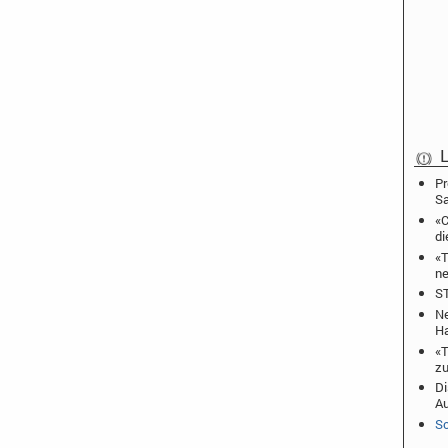
L
Pr
S
«C
di
«T
ne
ST
Ne
Ha
«T
zu
Di
A
Sc