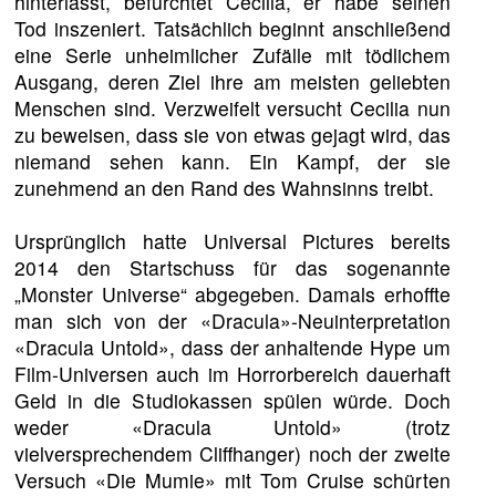
hinterlässt, befürchtet Cecilia, er habe seinen
Tod inszeniert. Tatsächlich beginnt anschließend
eine Serie unheimlicher Zufälle mit tödlichem
Ausgang, deren Ziel ihre am meisten geliebten
Menschen sind. Verzweifelt versucht Cecilia nun
zu beweisen, dass sie von etwas gejagt wird, das
niemand sehen kann. Ein Kampf, der sie
zunehmend an den Rand des Wahnsinns treibt.
Ursprünglich hatte Universal Pictures bereits
2014 den Startschuss für das sogenannte
„Monster Universe“ abgegeben. Damals erhoffte
man sich von der «Dracula»-Neuinterpretation
«Dracula Untold», dass der anhaltende Hype um
Film-Universen auch im Horrorbereich dauerhaft
Geld in die Studiokassen spülen würde. Doch
weder «Dracula Untold» (trotz
vielversprechendem Cliffhanger) noch der zweite
Versuch «Die Mumie» mit Tom Cruise schürten