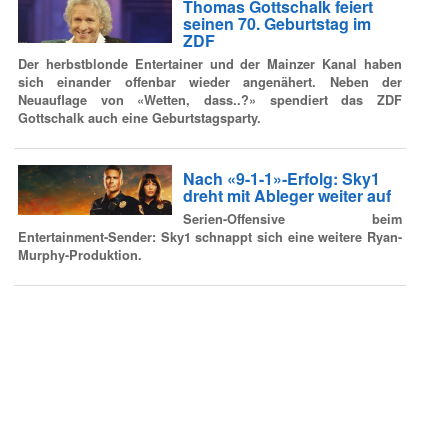
Thomas Gottschalk feiert
seinen 70. Geburtstag im
ZDF
Der herbstblonde Entertainer und der Mainzer Kanal haben
sich einander offenbar wieder angenähert. Neben der
Neuauflage von «Wetten, dass..?» spendiert das ZDF
Gottschalk auch eine Geburtstagsparty.
Nach «9-1-1»-Erfolg: Sky1
dreht mit Ableger weiter auf
Serien-Offensive beim
Entertainment-Sender: Sky1 schnappt sich eine weitere Ryan-
Murphy-Produktion.
Spontane Liveshow: Pocher
tritt gegen den Wendler an
Jetzt ist Schluss mit lustig - Oliver
Pocher und Michael Wendler werden sich schon in Kürze live
bei RTL gegenüberstehen.