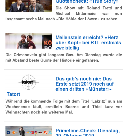
Quotencheck: «True Story»
Die Show mit Roland Trettl und
Michael Mittermeier war nun
insgesamt sechs Mal nach «Die Höhle der Löwen» zu sehen.
Meilenstein erreicht? «Herz
über Kopf» bei RTL erstmals
zweistellig
Die Crimenovela gibt langsam Gas. Am Dienstag wurde die
mit Abstand beste Quote der Historie eingefahren.
Das gab’s noch nie: Das
Erste setzt 2019 noch auf
einen dritten «Münster»-
Tatort
Während die kommende Folge mit dem Titel “Lakritz” nun am
Wochenende läuft, ermitteln Boerne und Thiel kurz vor
Weihnachten noch ein weiteres Mal.
Primetime-Check: Dienstag,
29. Oktober 2019