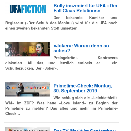
Bully inszeniert für UFA «Der
Fall Claas Relotious»
Der bekannte Komiker und
Regisseur («Der Schuh des Manitu») wird für die UFA noch
einen zweiten bekannten Stoff umsetzen.
«Joker»: Warum denn so
scheu?
Preisgekrönt. Kontrovers
diskutiert. All das, und letztlich entlockt er … ein
Schulterzucken. Der «Joker».
Primetime-Check: Montag,
30. September 2019
Wie schlug sich die «Leichtathletik
WM» im ZDF? Was hatte «Love Island» zu Beginn der
Primetime zu melden? Das alles und mehr im Primetime-
Check…
Der TV-Markt im September: