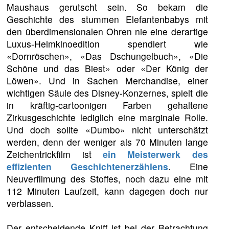
Maushaus gerutscht sein. So bekam die
Geschichte des stummen Elefantenbabys mit
den überdimensionalen Ohren nie eine derartige
Luxus-Heimkinoedition spendiert wie
«Dornröschen», «Das Dschungelbuch», «Die
Schöne und das Biest» oder «Der König der
Löwen». Und in Sachen Merchandise, einer
wichtigen Säule des Disney-Konzernes, spielt die
in kräftig-cartoonigen Farben gehaltene
Zirkusgeschichte lediglich eine marginale Rolle.
Und doch sollte «Dumbo» nicht unterschätzt
werden, denn der weniger als 70 Minuten lange
Zeichentrickfilm ist
ein Meisterwerk des
effizienten Geschichtenerzählens
. Eine
Neuverfilmung des Stoffes, noch dazu eine mit
112 Minuten Laufzeit, kann dagegen doch nur
verblassen.
Der entscheidende Kniff ist bei der Betrachtung