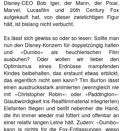
Disney-CEO Bob Iger, der Mann, der Pixar,
Marvel, Lucasfilm und 20th Century Fox
aufgekauft hat, von dieser zwielichtigen Figur
hält, ist bislang nicht verbucht.
Es lässt sich gewiss so oder so lesen: Sollte man
nun den Disney-Konzern für doppelzüngig halten
und «Dumbo» als heuchlerischen Film
ausbuhen? Oder wollen wir lieber den
Optimismus eines Erdnüsse mampfenden
Kindes beibehalten, das erstaunt etwas erblickt,
das eigentlich nicht sein kann? Tim Burton lässt
einen ausdrucksstark animierten (wenngleich nie
mit «Christopher Robin»- oder «Paddington»-
Glaubwürdigkeit ins Realfilmmaterial integrierten)
Elefanten fliegen und beißt nebenher die Hand,
die ihn immer wieder mal füttert und offenbar an
einer relativ langen Leine hält. Zudem: «Dumbo»
kann ja nichts für die Fox-Entlassungen, wieso