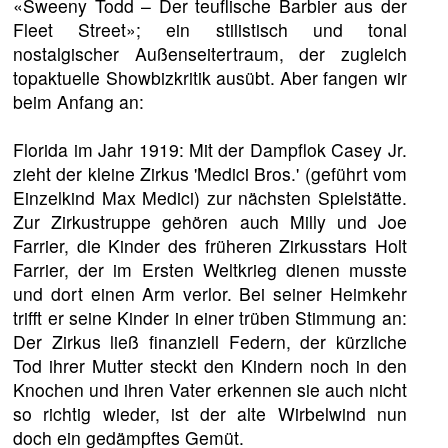
«Sweeny Todd – Der teuflische Barbier aus der
Fleet Street»; ein stilistisch und tonal
nostalgischer Außenseitertraum, der zugleich
topaktuelle Showbizkritik ausübt. Aber fangen wir
beim Anfang an:
Florida im Jahr 1919: Mit der Dampflok Casey Jr.
zieht der kleine Zirkus 'Medici Bros.' (geführt vom
Einzelkind Max Medici) zur nächsten Spielstätte.
Zur Zirkustruppe gehören auch Milly und Joe
Farrier, die Kinder des früheren Zirkusstars Holt
Farrier, der im Ersten Weltkrieg dienen musste
und dort einen Arm verlor. Bei seiner Heimkehr
trifft er seine Kinder in einer trüben Stimmung an:
Der Zirkus ließ finanziell Federn, der kürzliche
Tod ihrer Mutter steckt den Kindern noch in den
Knochen und ihren Vater erkennen sie auch nicht
so richtig wieder, ist der alte Wirbelwind nun
doch ein gedämpftes Gemüt.