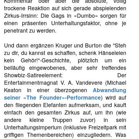
Kommentar oder aber die absolute, völlig
trockene Reaktion auf sich gerade abspielenden
Zirkus-Irrsinn: Die Gags in «Dumbo» sorgen für
einen präsenten Unterhaltungsfaktor, ohne je
penetrant zu werden.
Und dann ergänzen Kruger und Burton die "Steh
zu dir, du kannst es schaffen, schenk Hänseleien
kein Gehör!"-Geschichte, plötzlich um ein
beiläufig eingewobenes, aber sehr treffendes
Showbiz-Satireelement: Der
Entertainmentmagnat V. A. Vandevere (Michael
Keaton in einer überzogenen
Abwandlung
seiner «The Founder»-Performance
) wird auf
den fliegenden Elefanten aufmerksam, und kauft
einfach den gesamten Zirkus auf, um ihn (wie
andere kleine Truppen zuvor) in sein
Unterhaltungsimperium (inklusive Freizeitpark mit
griffigen Themenbereichen) einzugliedern. Was