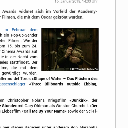
16. Januar 2019, 14:33 Uhr
 Awards widmet sich im Vorfeld der Academy-
 Filmen, die mit dem Oscar gekrönt wurden.
rd
im Februar dem
ch ein Pop-up-Sender
ten Filmen: Wie der
 vom 15. bis zum 24.
y Cinema Awards auf
die in der Nacht vom
eles stattfindet. Der
Filme, die mit dem
 gewürdigt wurden,
illermo del Toros
«Shape of Water – Das Flüstern des
assenschlager
«Three Billboards outside Ebbing,
em Christopher Nolans Kriegsfilm
«Dunkirk»
, der
e Stunde»
mit Gary Oldman als Winston Churchill,
«Der
e Liebesfilm
«Call Me By Your Name»
sowie der Sci-Fi-
äumer stehen dagegen unter anderem Rob Marshalls