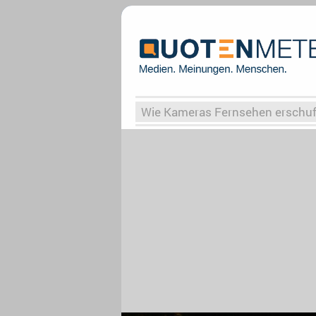
Wie Kameras Fernsehen erschu
Vergessene Serien
Von Weima
Globaler Süden
Das Ende vo
Upfronts25
AktenzeichenXY-
What the Game
Rassismus