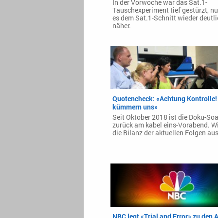
In der Vorwoche war das Sat.1-
Tauschexperiment tief gestürzt, n
es dem Sat.1-Schnitt wieder deutl
näher.
Quotencheck: «Achtung Kontrolle!
kümmern uns»
Seit Oktober 2018 ist die Doku-So
zurück am kabel eins-Vorabend. Wie
die Bilanz der aktuellen Folgen au
NBC legt «Trial and Error» zu den 