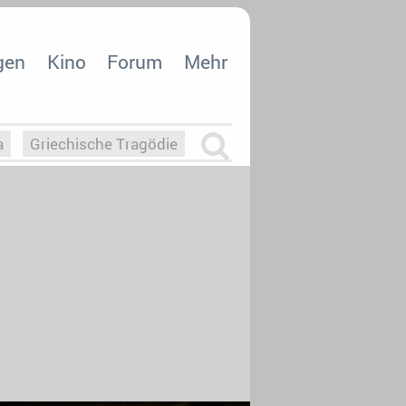
gen
Kino
Forum
Mehr
a
Griechische Tragödie
m
Die Macht der KI
26
nisvergabe
dcast-Reviews
Upfronts21