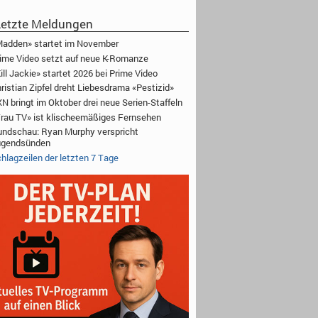
etzte Meldungen
adden» startet im November
ime Video setzt auf neue K-Romanze
ill Jackie» startet 2026 bei Prime Video
ristian Zipfel dreht Liebesdrama «Pestizid»
N bringt im Oktober drei neue Serien-Staffeln
rau TV» ist klischeemäßiges Fernsehen
ndschau: Ryan Murphy verspricht
ugendsünden
hlagzeilen der letzten 7 Tage