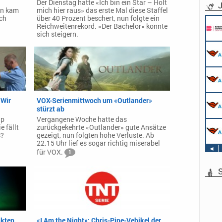
Der Dienstag hatte «Ich bin ein Star – Holt
J
un kam
mich hier raus» das erste Mal diese Staffel
ich
über 40 Prozent beschert, nun folgte ein
Reichweitenrekord. «Der Bachelor» konnte
sich steigern.
 Wir
VOX-Serienmittwoch um «Outlander»
stürzt ab
ap
Vergangene Woche hatte das
 fällt
zurückgekehrte «Outlander» gute Ansätze
s?
gezeigt, nun folgten hohe Verluste. Ab
22.15 Uhr lief es sogar richtig miserabel
◄
für VOX.
1
S
Akten
«I Am the Night»: Chris-Pine-Vehikel der