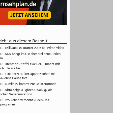
ehr aus diesem Ressort
«Kill Jackie» startet 2026 bei Prime Video
WS
AXN bringt im Oktober drei neue Serien-
WS
ln
Drehstart Staffel zwei: ZDF macht mit
WS
ch Elli» weiter
sixx setzt «Fixer Upper: Kochen mit
WS
a» ohne Pause fort
«Smile 2» kommt zur Geisterstunde
WS
Nitro zeigt «Highter & Wolkig» als
WS
lichen Serienmarathon
ProSieben verbannt «Eden» ins
WS
tprogramm