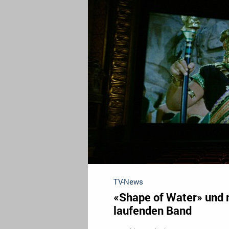
TV-News
«Shape of Water» und 
laufenden Band