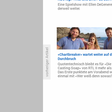
Eine Spielshow mit Ellen DeGenere
derweil weiter.
vorheriger Artikel
«Chartbreaker» wartet weiter auf 
Durchbruch
Quotentechnisch bleibt es für «Die
Quotencheck: «Masters Of
Casting-Soap» von RTL II mehr als 
Dance»
Das Erste punktete am Vorabend w
einmal mit «Wer weiß denn sowas?