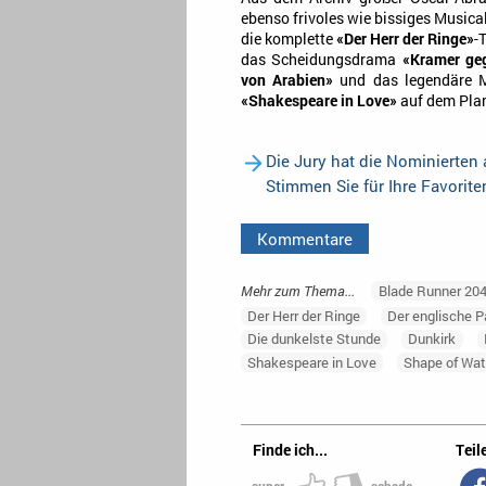
ebenso frivoles wie bissiges Musica
die komplette
«Der Herr der Ringe»
-
das Scheidungsdrama
«Kramer ge
von Arabien»
und das legendäre M
«Shakespeare in Love»
auf dem Pla
Die Jury hat die Nominierten
Stimmen Sie für Ihre Favorit
Kommentare
Mehr zum Thema...
Blade Runner 20
Der Herr der Ringe
Der englische P
Die dunkelste Stunde
Dunkirk
Shakespeare in Love
Shape of Wat
Finde ich...
Teile
super
schade