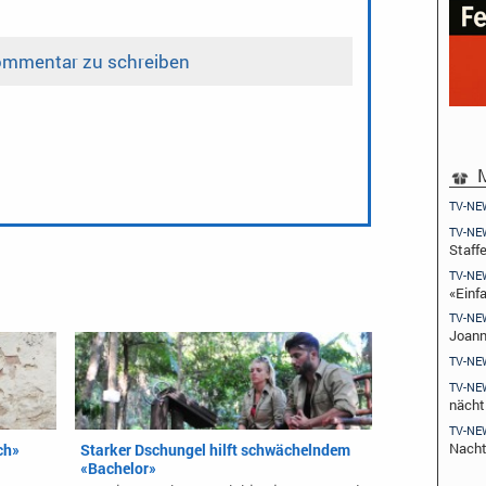
M
TV-NE
TV-NE
Staffe
TV-NE
«Einfa
TV-NE
Joann
TV-NE
TV-NE
nächt
TV-NE
Nach
ch»
Starker Dschungel hilft schwächelndem
«Bachelor»