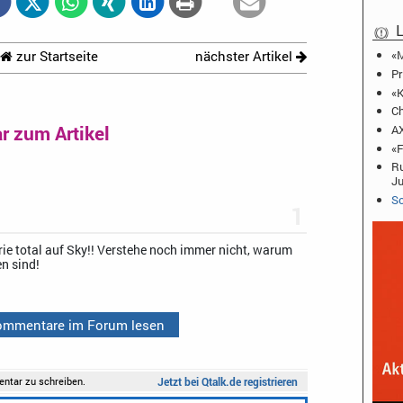
L
«M
zur Startseite
nächster Artikel
Pr
«K
Ch
 zum Artikel
AX
«F
Ru
J
Sc
1
ie total auf Sky!! Verstehe noch immer nicht, warum
en sind!
Kommentare im Forum lesen