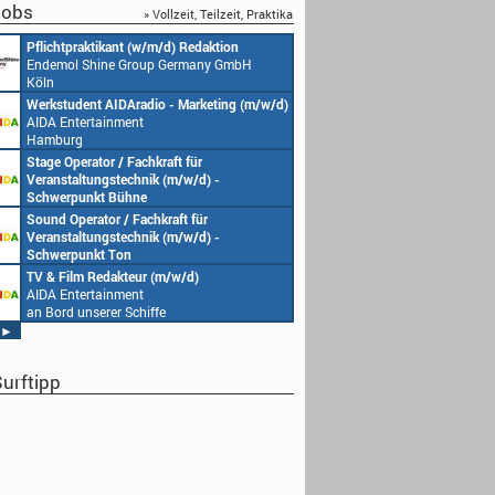
obs
» Vollzeit, Teilzeit, Praktika
Pflichtpraktikant (w/m/d) Redaktion
Endemol Shine Group Germany GmbH
Köln
Werkstudent AIDAradio - Marketing (m/w/d)
AIDA Entertainment
Hamburg
Stage Operator / Fachkraft für
Veranstaltungstechnik (m/w/d) -
Schwerpunkt Bühne
AIDA Entertainment
Sound Operator / Fachkraft für
an Bord unserer Schiffe
Veranstaltungstechnik (m/w/d) -
Schwerpunkt Ton
AIDA Entertainment
TV & Film Redakteur (m/w/d)
an Bord unserer Schiffe
AIDA Entertainment
an Bord unserer Schiffe
►
urftipp