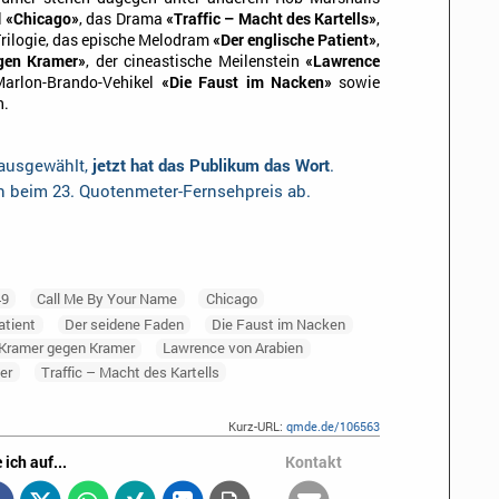
l
«Chicago»
, das Drama
«Traffic – Macht des Kartells»
,
Trilogie, das epische Melodram
«Der englische Patient»
,
gen Kramer»
, der cineastische Meilenstein
«Lawrence
arlon-Brando-Vehikel
«Die Faust im Nacken»
sowie
n.
 ausgewählt,
jetzt hat das Publikum das Wort
.
en beim 23. Quotenmeter-Fernsehpreis ab.
49
Call Me By Your Name
Chicago
atient
Der seidene Faden
Die Faust im Nacken
Kramer gegen Kramer
Lawrence von Arabien
er
Traffic – Macht des Kartells
Kurz-URL:
qmde.de/106563
 ich auf...
Kontakt