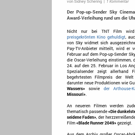
von
Sidney Schering
|
1 Kommentar
Der Pop-up-Sender Sky Cinema
Award-Verleihung rund um die Uhr
Nicht nur bei TNT Film wi
preisgekrönten Kino gehuldigt
, au
von Sky widmet sich ausgezeichne
Pay-TV-Anbieter mitteilt, wird er
Februar auf dem Pop-up-Sender Sk
die Oscar-Verleihung einstimmen, 
24. auf den 25. Februar in Los Ang
Spezialsender zeigt allerhand 
begehrtesten Filmpreis der Welt
darunter neue Produktionen wie Gu
Wassers»
sowie
der Arthouse-K
Missouri»
.
An neueren Filmen werden zud
thematisch passende
«Die dunkelst
seidene Faden»
, der herzzerreißend
Film
«Blade Runner 2049»
gezeigt.
Aus dem Archiv großer Oscar-Abr