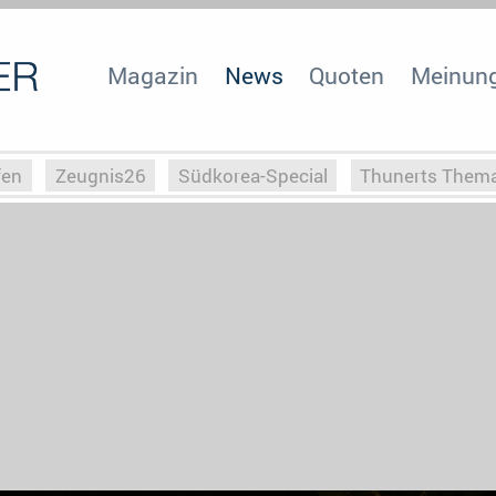
Magazin
News
Quoten
Meinun
fen
Zeugnis26
Südkorea-Special
Thunerts Them
r zu Hitler
Die Serientheorie
Faszination Horrorfil
n
Halloweeen
Weihnachts-Special
ZeugUpfronts
Special
Buchclub
Heim-EM
Screenforce25
Po
Buchclub
YouTuber
eSport im TV
Screenforce