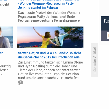
«Wonder Woman»-Regisseurin Patty
s geht
Jenkins startet im Februar
Das neuste Projekt der «Wonder Woman»-
Regisseurin Patty Jenkins feiert Ende
Februar seine deutsche Fernsehpremiere.
nächster Artikel
den
Steven Gätjen und «La La Land»: So sieht
die Oscar-Nacht 2019 bei ProSieben aus
Zur Einstimmung tanzen sich Emma Stone
RTL II importiert britische
dürftig,
und Ryan Gosling durch die Höhen und
Gladiatorenshow und belgische
ieder
Tiefen der Liebe, danach berichtet Steven
Kinderstation-Dokusoap
».
Gätjen live vom Roten Teppich: Der Plan
rund um die Oscar-Nacht 2019 steht fest.
2