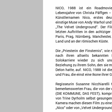
NICO, 1988 ist ein Roadmovie
Lebensjahre von Christa Päffgen –
Künstlernamen Nico, erstes deu
einstige Muse von Andy Warhol und
„The Velvet Underground“. Der Fi
letzten Auftritten in den achtziger
Paris, Prag, Nürnberg, Manchester
Land und an der römischen Küste.
Die „Priesterin der Finsternis“, wie
nach ihren allseits bekannten 
Solokarriere wieder zu sich u
Beziehung zu ihrem Sohn, den sie m
Delon hatte, auf. NICO, 1988 ist di
und Frau, die einst eine Ikone ihrer 
Regisseurin Susanne Nicchiarelli 
bemerkenswerten Frau, die von der
(DIE KOMMUNE, DAS FEST), komprom
von Trine Dyrholm selbst gesungen.
Kamera machen diesen Film zu einem 
„Nico“ oder von „Velvet Underground