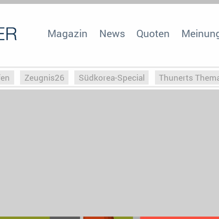
Magazin
News
Quoten
Meinun
fen
Zeugnis26
Südkorea-Special
Thunerts Them
r zu Hitler
Die Serientheorie
Faszination Horrorfil
n
Halloweeen
Weihnachts-Special
ZeugUpfronts
Special
Buchclub
Heim-EM
Screenforce25
Po
Buchclub
YouTuber
eSport im TV
Screenforce