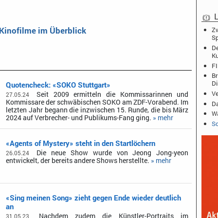
L
 Kinofilme im Überblick
Zw
Sp
De
K
FI
Br
D
Quotencheck: «SOKO Stuttgart»
Ve
Seit 2009 ermitteln die Kommissarinnen und
27.05.24
Kommissare der schwäbischen SOKO am ZDF-Vorabend. Im
Da
letzten Jahr begann die inzwischen 15. Runde, die bis März
Wa
2024 auf Verbrecher- und Publikums-Fang ging.
» mehr
Sc
«Agents of Mystery» steht in den Startlöchern
Die neue Show wurde von Jeong Jong-yeon
26.05.24
entwickelt, der bereits andere Shows herstellte.
» mehr
«Sing meinen Song» zieht gegen Ende wieder deutlich
an
Nachdem zudem die Künstler-Portraits im
31.05.23