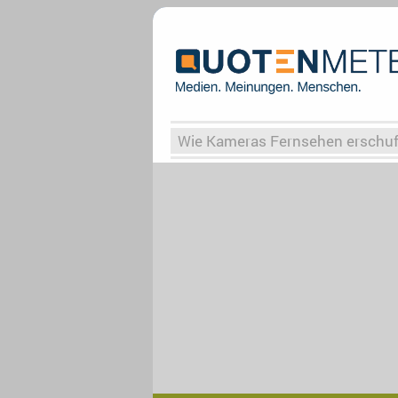
Wie Kameras Fernsehen erschu
Vergessene Serien
Von Weima
Globaler Süden
Das Ende vo
Upfronts25
AktenzeichenXY-
What the Game
Rassismus