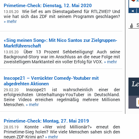
Primetime-Check: Dienstag, 12. Mai 2020
◄
Wie lief es am Dienstagabend für RTLZWEI? Und
13.05.20
wie hat sich das ZDF mit seinem Programm geschlagen?
» mehr
S
«Sing meinen Song»: Mit Nico Santos zur Zielgruppen-
Marktführerschaft
Über 13 Prozent Sehbeteiligung! Auch seine
13.05.20
Background-Story war im Anschluss an die neue Folge mit
zweistelligem Marktanteil ein voller Erfolg für VOX.
» mehr
Inscope21 – Verrückter Comedy-Youtuber mit
abgedrehten Aktionen
Inscope21 ist wahrscheinlich einer der
29.02.20
erfolgreichsten Unterhaltungs-YouTuber in Deutschland.
Seine Videos erreichen regelmäßig mehrere Millionen
Menschen.
» mehr
Primetime-Check: Montag, 27. Mai 2019
Konnte «Wer wird Millionär?» erneut den
28.05.19
Primetime-Sieg holen? Wie viele Menschen sahen sich den
neuen ZDF-Krimi an?
» mehr