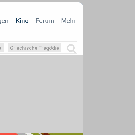
gen
Kino
Forum
Mehr
a
Griechische Tragödie
m
Die Macht der KI
26
nisvergabe
dcast-Reviews
Upfronts21