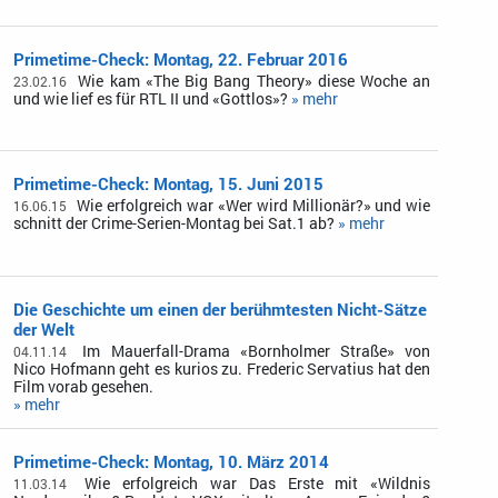
Primetime-Check: Montag, 22. Februar 2016
Wie kam «The Big Bang Theory» diese Woche an
23.02.16
und wie lief es für RTL II und «Gottlos»?
» mehr
Primetime-Check: Montag, 15. Juni 2015
Wie erfolgreich war «Wer wird Millionär?» und wie
16.06.15
schnitt der Crime-Serien-Montag bei Sat.1 ab?
» mehr
Die Geschichte um einen der berühmtesten Nicht-Sätze
der Welt
Im Mauerfall-Drama «Bornholmer Straße» von
04.11.14
Nico Hofmann geht es kurios zu. Frederic Servatius hat den
Film vorab gesehen.
» mehr
Primetime-Check: Montag, 10. März 2014
Wie erfolgreich war Das Erste mit «Wildnis
11.03.14