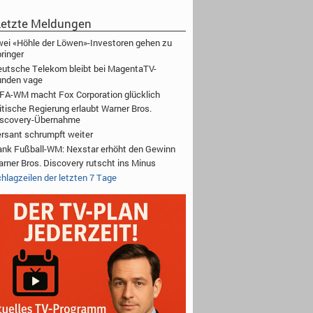
etzte Meldungen
ei «Höhle der Löwen»-Investoren gehen zu
ringer
utsche Telekom bleibt bei MagentaTV-
unden vage
FA-WM macht Fox Corporation glücklich
itische Regierung erlaubt Warner Bros.
iscovery-Übernahme
rsant schrumpft weiter
nk Fußball-WM: Nexstar erhöht den Gewinn
rner Bros. Discovery rutscht ins Minus
hlagzeilen der letzten 7 Tage