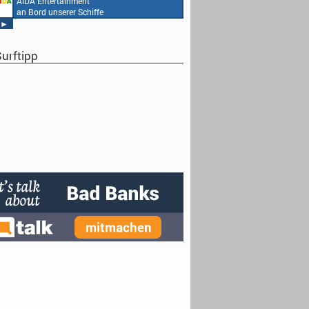
AIDA Entertainment
an Bord unserer Schiffe
►
urftipp