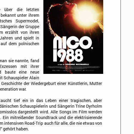
 über die letzten
 bekannt unter ihrem
tsches Supermodel,
 Sängerin der Gruppe
lm erzählt von ihren
 Jahren und spielt in
, auf dem polnischen
 man sie nannte, fand
Exzessen mit ihrer
nd baute eine neue
it Schauspieler Alain
e Geschichte der Wiedergeburt einer Künstlerin, Mutter
Generation war.
taucht tief ein in das Leben einer tragischen, aber
 dänischen Schauspielerin und Sängerin Trine Dyrholm
isslos dargestellt wird. Alle Songs im Film werden
 Ein mitreißender Soundtrack und die elektrisierende
intensiven Road-Trip auch für alle, die nie etwas von
“ gehört haben.