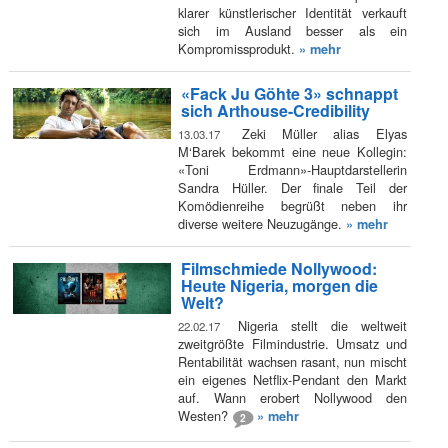
klarer künstlerischer Identität verkauft
sich im Ausland besser als ein
Kompromissprodukt.
» mehr
«Fack Ju Göhte 3» schnappt
sich Arthouse-Credibility
Zeki Müller alias Elyas
13.03.17
M‘Barek bekommt eine neue Kollegin:
«Toni Erdmann»-Hauptdarstellerin
Sandra Hüller. Der finale Teil der
Komödienreihe begrüßt neben ihr
diverse weitere Neuzugänge.
» mehr
Filmschmiede Nollywood:
Heute Nigeria, morgen die
Welt?
Nigeria stellt die weltweit
22.02.17
zweitgrößte Filmindustrie. Umsatz und
Rentabilität wachsen rasant, nun mischt
ein eigenes Netflix-Pendant den Markt
auf. Wann erobert Nollywood den
Westen?
» mehr
2