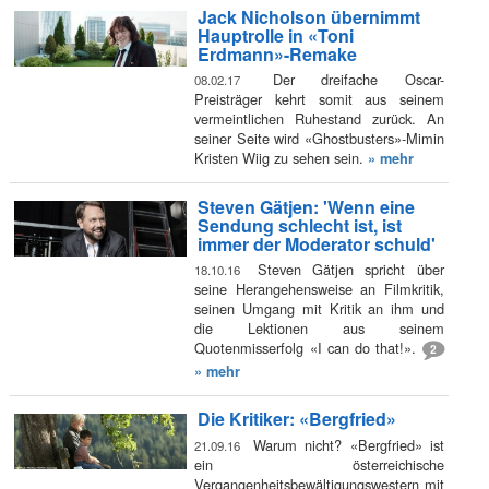
Jack Nicholson übernimmt
Hauptrolle in «Toni
Erdmann»-Remake
Der dreifache Oscar-
08.02.17
Preisträger kehrt somit aus seinem
vermeintlichen Ruhestand zurück. An
seiner Seite wird «Ghostbusters»-Mimin
Kristen Wiig zu sehen sein.
» mehr
Steven Gätjen: 'Wenn eine
Sendung schlecht ist, ist
immer der Moderator schuld'
Steven Gätjen spricht über
18.10.16
seine Herangehensweise an Filmkritik,
seinen Umgang mit Kritik an ihm und
die Lektionen aus seinem
Quotenmisserfolg «I can do that!».
2
» mehr
Die Kritiker: «Bergfried»
Warum nicht? «Bergfried» ist
21.09.16
ein österreichische
Vergangenheitsbewältigungswestern mit