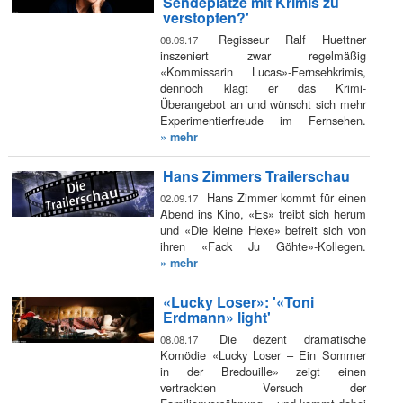
Sendeplätze mit Krimis zu
verstopfen?'
Regisseur Ralf Huettner
08.09.17
inszeniert zwar regelmäßig
«Kommissarin Lucas»-Fernsehkrimis,
dennoch klagt er das Krimi-
Überangebot an und wünscht sich mehr
Experimentierfreude im Fernsehen.
» mehr
Hans Zimmers Trailerschau
Hans Zimmer kommt für einen
02.09.17
Abend ins Kino, «Es» treibt sich herum
und «Die kleine Hexe» befreit sich von
ihren «Fack Ju Göhte»-Kollegen.
» mehr
«Lucky Loser»: '«Toni
Erdmann» light'
Die dezent dramatische
08.08.17
Komödie «Lucky Loser – Ein Sommer
in der Bredouille» zeigt einen
vertrackten Versuch der