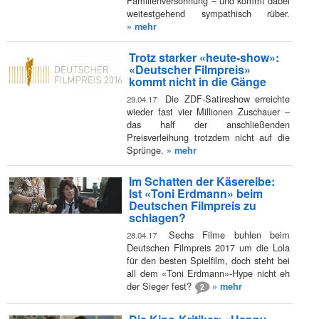
Familienversöhnung – und kommt dabei
weitestgehend sympathisch rüber.
» mehr
Trotz starker «heute-show»:
«Deutscher Filmpreis»
kommt nicht in die Gänge
Die ZDF-Satireshow erreichte
29.04.17
wieder fast vier Millionen Zuschauer –
das half der anschließenden
Preisverleihung trotzdem nicht auf die
Sprünge.
» mehr
Im Schatten der Käsereibe:
Ist «Toni Erdmann» beim
Deutschen Filmpreis zu
schlagen?
Sechs Filme buhlen beim
28.04.17
Deutschen Filmpreis 2017 um die Lola
für den besten Spielfilm, doch steht bei
all dem «Toni Erdmann»-Hype nicht eh
der Sieger fest?
» mehr
2