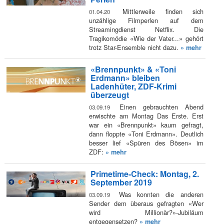
Mittlerweile finden sich
01.04.20
unzählige Filmperlen auf dem
Streamingdienst Netflix. Die
Tragikomödie «Wie der Vater...» gehört
trotz Star-Ensemble nicht dazu.
» mehr
«Brennpunkt» & «Toni
Erdmann» bleiben
Ladenhüter, ZDF-Krimi
überzeugt
Einen gebrauchten Abend
03.09.19
erwischte am Montag Das Erste. Erst
war ein «Brennpunkt» kaum gefragt,
dann floppte «Toni Erdmann». Deutlich
besser lief «Spüren des Bösen» im
ZDF:
» mehr
Primetime-Check: Montag, 2.
September 2019
Was konnten die anderen
03.09.19
Sender dem überaus gefragten «Wer
wird Millionär?»-Jubiläum
entgegensetzen?
» mehr