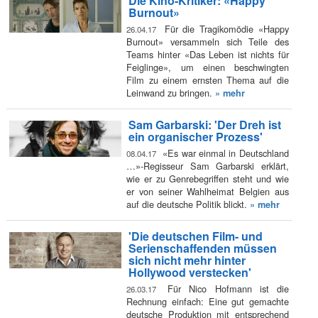
Die Kino-Kritiker: «Happy
Burnout»
Für die Tragikomödie «Happy
26.04.17
Burnout» versammeln sich Teile des
Teams hinter «Das Leben ist nichts für
Feiglinge», um einen beschwingten
Film zu einem ernsten Thema auf die
Leinwand zu bringen.
» mehr
Sam Garbarski: 'Der Dreh ist
ein organischer Prozess'
«Es war einmal in Deutschland
08.04.17
…»-Regisseur Sam Garbarski erklärt,
wie er zu Genrebegriffen steht und wie
er von seiner Wahlheimat Belgien aus
auf die deutsche Politik blickt.
» mehr
'Die deutschen Film- und
Serienschaffenden müssen
sich nicht mehr hinter
Hollywood verstecken'
Für Nico Hofmann ist die
26.03.17
Rechnung einfach: Eine gut gemachte
deutsche Produktion mit entsprechend