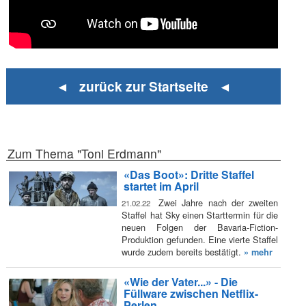
◄ zurück zur Startseite ◄
Zum Thema "Toni Erdmann"
«Das Boot»: Dritte Staffel
startet im April
Zwei Jahre nach der zweiten
21.02.22
Staffel hat Sky einen Starttermin für die
neuen Folgen der Bavaria-Fiction-
Produktion gefunden. Eine vierte Staffel
wurde zudem bereits bestätigt.
» mehr
«Wie der Vater...» - Die
Füllware zwischen Netflix-
Perlen