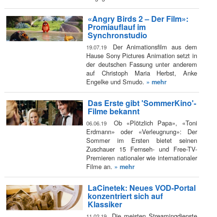
«Angry Birds 2 – Der Film»:
Promiauflauf im
Synchronstudio
Der Animationsfilm aus dem
19.07.19
Hause Sony Pictures Animation setzt in
der deutschen Fassung unter anderem
auf Christoph Maria Herbst, Anke
Engelke und Smudo.
» mehr
Das Erste gibt 'SommerKino'-
Filme bekannt
Ob «Plötzlich Papa», «Toni
06.06.19
Erdmann» oder «Verleugnung»: Der
Sommer im Ersten bietet seinen
Zuschauer 15 Fernseh- und Free-TV-
Premieren nationaler wie internationaler
Filme an.
» mehr
LaCinetek: Neues VOD-Portal
konzentriert sich auf
Klassiker
Die meisten Streamingdienste
11.02.19