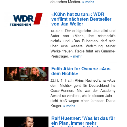
deutschen Medien.
» mehr
«Kühn hat zu tun»: WDR
verfilmt nächsten Bestseller
von Jan Weiler
Der erfolgreiche Journalist und
13.06.18
Autor von «Maria, ihm schmeckt's
nicht!» und «Das Pubertier» darf sich
über eine weitere Verfilmung seiner
Werke freuen. Regie führt ein Grimme-
Preisträger.
» mehr
Fatih Akin for Oscars: «Aus
dem Nichts»
Fatih Akins Rachedrama «Aus
22.11.17
dem Nichts» geht für Deutschland ins
Oscar-Rennen. Nie war der Academy
Award so verdient, wie in diesem Jahr –
nicht bloß wegen einer famosen Diane
Kruger.
» mehr
Ralf Huettner: 'Was ist das für
ein Plan, immer mehr