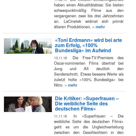
haben einen Aktualitätsbias: Sie bieten
schwerpunktmäßig Filme aus den
vergangenen zwei bis drei Jahrzehnten
an. LaCinetek widmet sich primär
älteren Produktionen.
» mehr
«Toni Erdmann» wird bei arte
zum Erfolg, «100%
Bundesliga» im Aufwind
Die Free-TV-Premiere des
13.11.18
Oscar-nominierten Films übertraf bei
Jung und Alt deutlich den
Senderschnitt. Etwas bessere Werte als
zuletzt holte «100% Bundesliga» bei
Nitro.
» mehr
Die Kritiker: «Superfrauen –
Die weibliche Seite des
deutschen Films»
In «Superfrauen – Die
11.11.18
weibliche Seite des deutschen Films»
geht es um die Ungleichverteilung
zwischen den Geschlechtern in den