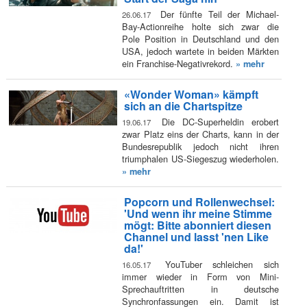
Der fünfte Teil der Michael-
26.06.17
Bay-Actionreihe holte sich zwar die
Pole Position in Deutschland und den
USA, jedoch wartete in beiden Märkten
ein Franchise-Negativrekord.
» mehr
«Wonder Woman» kämpft
sich an die Chartspitze
Die DC-Superheldin erobert
19.06.17
zwar Platz eins der Charts, kann in der
Bundesrepublik jedoch nicht ihren
triumphalen US-Siegeszug wiederholen.
» mehr
Popcorn und Rollenwechsel:
'Und wenn ihr meine Stimme
mögt: Bitte abonniert diesen
Channel und lasst 'nen Like
da!'
YouTuber schleichen sich
16.05.17
immer wieder in Form von Mini-
Sprechauftritten in deutsche
Synchronfassungen ein. Damit ist