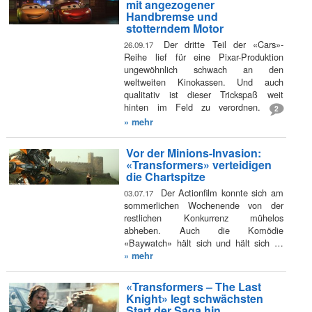
mit angezogener
Handbremse und
stotterndem Motor
Der dritte Teil der «Cars»-
26.09.17
Reihe lief für eine Pixar-Produktion
ungewöhnlich schwach an den
weltweiten Kinokassen. Und auch
qualitativ ist dieser Trickspaß weit
hinten im Feld zu verordnen.
2
» mehr
Vor der Minions-Invasion:
«Transformers» verteidigen
die Chartspitze
Der Actionfilm konnte sich am
03.07.17
sommerlichen Wochenende von der
restlichen Konkurrenz mühelos
abheben. Auch die Komödie
«Baywatch» hält sich und hält sich …
» mehr
«Transformers – The Last
Knight» legt schwächsten
Start der Saga hin