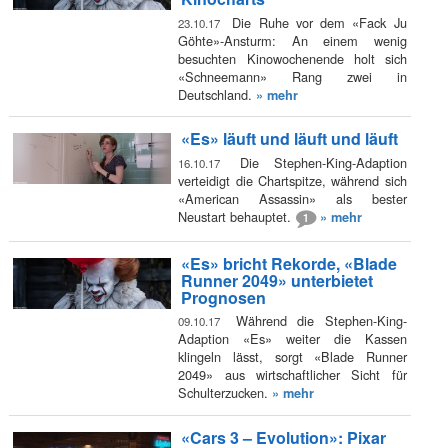
Die Ruhe vor dem «Fack Ju
23.10.17
Göhte»-Ansturm: An einem wenig
besuchten Kinowochenende holt sich
«Schneemann» Rang zwei in
Deutschland.
» mehr
«Es» läuft und läuft und läuft
Die Stephen-King-Adaption
16.10.17
verteidigt die Chartspitze, während sich
«American Assassin» als bester
Neustart behauptet.
» mehr
1
«Es» bricht Rekorde, «Blade
Runner 2049» unterbietet
Prognosen
Während die Stephen-King-
09.10.17
Adaption «Es» weiter die Kassen
klingeln lässt, sorgt «Blade Runner
2049» aus wirtschaftlicher Sicht für
Schulterzucken.
» mehr
«Cars 3 – Evolution»: Pixar