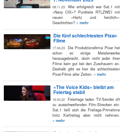
Wie erfolgreich war Sat.1 mit
08.11.23
«Navy CIS»? Punktete RTLZWEI mit
neuen «Hartz und herzlich»-
Geschichten?
» mehr
Die fünf schlechtesten Pixar-
Filme
Die Produktionsfirma Pixar hat
17.04.23
schon so einige Meisterwerke
herausgebracht, doch nicht jeder ihrer
Filme kam gut bei den Zuschauern an.
Deshalb gibt es hier die schlechtesten
Pixar-Filme aller Zeiten.
» mehr
«The Voice Kids» bleibt am
Feiertag stabil
Feiertage laden TV-Sender oft
16.04.22
zu ausschweifenden Film-Strecken ein.
Sat.1 ließ sich die Freitags-Primetime
trotz Karfreitag aber nicht nehmen.
» mehr