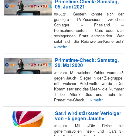
Primetime-Check: Samstag,
05. Juni 2021
Gestern konnte sich der
06.06.21
geneigte TV-Zuschauer zwischen
Schlager – Friesland –
Fernsehmomenten – Cars oder sich
schlagenden Stars entscheiden. Wer
setzt sich die Reichweiten-Krone auf?
» mehr
Primetime-Check: Samstag,
30. Mai 2020
Mit welchen Zahlen wurde «5
31.05.20
gegen Jauch» Sieger in der Zielgruppe,
mit welcher Reichweite wurde «Der
Kommissar und das Meer» die Nummer
1 bei Allen? Dies und mehr im
Primetime-Check …
» mehr
Sat.1 wird stärkster Verfolger
von «5 gegen Jauch»
Mit «Die Reise zur
31.05.20
geheimnisvollen Insel» und «Cars 3»