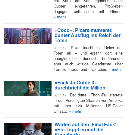
hat Sat.1 am Samstagabend solide
Quoten eingefahren, ProSieben
dagegen enttäuschte mit Filmen.
» mehr
«Coco»: Pixars munterer,
bunter Ausflug ins Reich der
Toten
Pixar taucht ins Reich der
28.11.17
Toten ab – und erzählt dort eine
energiereiche, dennoch berührende,
aber auch witzige Geschichte über
Familie, Trauer und Inspiration.
» mehr
«Fack Ju Göhte 3»
durchbricht die Million
Der dritte «Thor»-Teil startete
06.11.17
in den Vereinigten Staaten von Amerika
mit über 120 Millionen US-Dollar
Umsatz.
» mehr
Warten auf den 'Final Fack':
«Es» toppt erneut die
Kinocharts