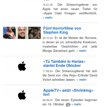
Der Streamingdienst von
15.01.25
Apple hat einen neuen Trailer für
«Apple Cider Vinegar» veröffentlicht.
» mehr
Fünf Horrorfilme von
Stephen King
Er ist der Meister der Romane,
29.10.24
in denen es um schreckliche Kreaturen,
mysteriöse Geschichten und jede
Menge Gänsehaut geht.
» mehr
«Tú También lo Harías»
startet Ende Oktober
Der Streamingdienst hat sich
17.09.24
die Serie von «Sky Rojo»-Erfinder David
Victori schreiben lassen.
» mehr
AppleTV+ setzt «Shrinking»
fort
Die neuen Episoden beginnen
06.08.24
am 16. Oktober.
» mehr
3