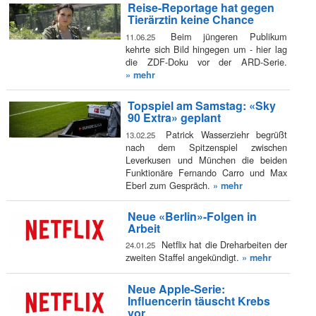
Reise-Reportage hat gegen
Tierärztin keine Chance
Beim jüngeren Publikum
11.06.25
kehrte sich Bild hingegen um - hier lag
die ZDF-Doku vor der ARD-Serie.
» mehr
Topspiel am Samstag: «Sky
90 Extra» geplant
Patrick Wasserziehr begrüßt
13.02.25
nach dem Spitzenspiel zwischen
Leverkusen und München die beiden
Funktionäre Fernando Carro und Max
Eberl zum Gespräch.
» mehr
Neue «Berlin»-Folgen in
Arbeit
Netflix hat die Dreharbeiten der
24.01.25
zweiten Staffel angekündigt.
» mehr
Neue Apple-Serie:
Influencerin täuscht Krebs
vor