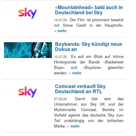
«Mountainhead» bald auch in
Deutschland bei Sky
Der Film ist prominent besetzt
14.07.25
mit Steve Carell in der Hauptrolle.
» mehr
Boybands: Sky kündigt neue
Dokus an
Es soll ein Blick auf intime
10.07.25
Hintergründe der Bands «Backstreet
Boys» und «Boyzone» geworfen
werden.
» mehr
Comcast verkauft Sky
Deutschland an RTL
Damit löst sich das
27.06.25
Unternehmen von Sky UK und der
Muttermarke Comcast. Bereits im
Vorfeld agierte das deutsche Sky zum
Teil unabhängig von der britischen
Marke.
» mehr