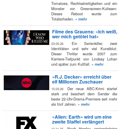
Tomatoes, Rechtsstreitigkeiten und ein
Monster vor Greenscreen-Kulissen:
Dieses Reboot wurde zum
Totalschaden.
» mehr
Filme des Grauens: «Ich weiß,
wer mich getötet hat»
Ein Serienkiller, zwei
23.05.26
Identitäten und sehr viel Kunstblut:
Dieser Thriller wurde 2007 zum
Karriere-Tiefpunkt von Lindsay Lohan
und später zum Kultfall.
» mehr
«R.J. Decker» erreicht über
elf Millionen Zuschauer
Der neue ABC-Krimi startet
15.03.26
stark und beschert dem Sender die
beste 22-Uhr-Drama-Premiere seit mehr
als fünf Jahren.
» mehr
«Alien: Earth» wird um eine
zweite Staffel verlängert
Noah Hawley, preisgekrönter
12.11.25