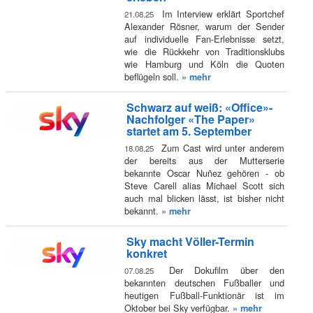
Im Interview erklärt Sportchef
21.08.25
Alexander Rösner, warum der Sender
auf individuelle Fan-Erlebnisse setzt,
wie die Rückkehr von Traditionsklubs
wie Hamburg und Köln die Quoten
beflügeln soll.
» mehr
Schwarz auf weiß: «Office»-
Nachfolger «The Paper»
startet am 5. September
Zum Cast wird unter anderem
18.08.25
der bereits aus der Mutterserie
bekannte Oscar Nuñez gehören - ob
Steve Carell alias Michael Scott sich
auch mal blicken lässt, ist bisher nicht
bekannt.
» mehr
Sky macht Völler-Termin
konkret
Der Dokufilm über den
07.08.25
bekannten deutschen Fußballer und
heutigen Fußball-Funktionär ist im
Oktober bei Sky verfügbar.
» mehr