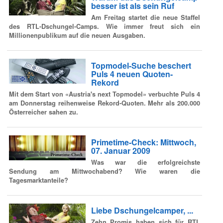
besser ist als sein Ruf
Am Freitag startet die neue Staffel
des RTL-Dschungel-Camps. Wie immer freut sich ein
Millionenpublikum auf die neuen Ausgaben.
Topmodel-Suche beschert
Puls 4 neuen Quoten-
Rekord
Mit dem Start von «Austria's next Topmodel» verbuchte Puls 4
am Donnerstag reihenweise Rekord-Quoten. Mehr als 200.000
Österreicher sahen zu.
Primetime-Check: Mittwoch,
07. Januar 2009
Was war die erfolgreichste
Sendung am Mittwochabend? Wie waren die
Tagesmarktanteile?
Liebe Dschungelcamper, ...
Zehn Promis haben sich für RTL