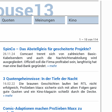
ouse13
Quoten
Meinungen
Kino
1 – 15 von 114
SpinCo – Das Abstellgleis für gescheiterte Projekte?
Comcast trennt sich von zahlreichen Basic-
26.11.24
Kabelsendern und auch die Nachrichtenabteilung wird
ausgegliedert. Offiziell soll die Firma profitabel sein, langfristig hat
man eine Bad-Bank gegründet.
» mehr
3 Quotengeheimnisse: In der Tiefe der Nacht
Die braunen Geschichten laufen bei RTL nicht
16.02.22
erfolgreich, ProSieben Maxx sicherte sich mit alten Folgen ganz
gute Quoten und ein Kino-Magazin schießt durch die Decke.
» mehr
Comic-Adaptionen machen ProSieben Maxx zu