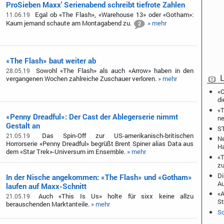
ProSieben Maxx' Serienabend schreibt tiefrote Zahlen
Egal ob «The Flash», «Warehouse 13» oder «Gotham»:
11.06.19
Kaum jemand schaute am Montagabend zu.
» mehr
2
«The Flash» baut weiter ab
Sowohl «The Flash» als auch «Arrow» haben in den
28.05.19
L
vergangenen Wochen zahlreiche Zuschauer verloren.
» mehr
«C
di
«T
«Penny Dreadful»: Der Cast der Ablegerserie nimmt
ne
Gestalt an
ST
Das Spin-Off zur US-amerikanisch-britischen
21.05.19
Ne
Horrorserie «Penny Dreadful» begrüßt Brent Spiner alias Data aus
Ha
dem «Star Trek»-Universum im Ensemble.
» mehr
«T
zu
Di
In der Nische angekommen: «The Flash» und «Gotham»
A
laufen auf Maxx-Schnitt
«A
Auch «This Is Us» holte für sixx keine allzu
21.05.19
St
berauschenden Marktanteile.
» mehr
Sc