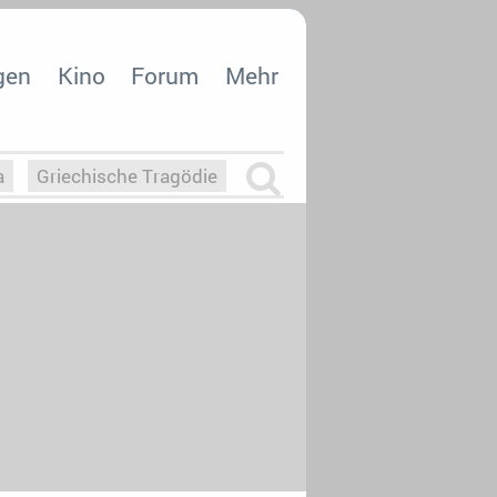
gen
Kino
Forum
Mehr
a
Griechische Tragödie
m
Die Macht der KI
26
nisvergabe
dcast-Reviews
Upfronts21