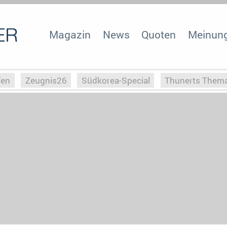
Magazin
News
Quoten
Meinun
fen
Zeugnis26
Südkorea-Special
Thunerts Them
r zu Hitler
Die Serientheorie
Faszination Horrorfil
n
Halloweeen
Weihnachts-Special
ZeugUpfronts
Special
Buchclub
Heim-EM
Screenforce25
Po
Buchclub
YouTuber
eSport im TV
Screenforce