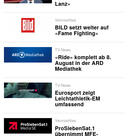
Lanz»
Vermischtes
BILD setzt weiter auf
«Fame Fighting»
TV-News
«Ride» komplett ab 8.
August in der ARD
Mediathek
TV-News
Eurosport zeigt
Leichtathletik-EM
umfassend
Vermischtes
ProSiebenSat.1
übernimmt MFE-