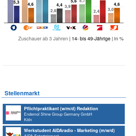
5,7
5,6
5,3
4,6
4,6
4,4
3,9
3,0
2,6
2,4
Zuschauer ab 3 Jahren
|
14- bis 49-Jährige
| in %
Stellenmarkt
Pflichtpraktikant (w/m/d) Redaktion
Endemol Shine Group Germany GmbH
Köln
Werkstudent AIDAradio - Marketing (m/w/d)
AIDA Entertainment