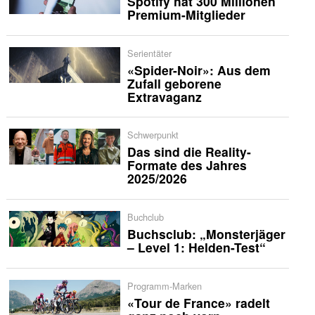
Spotify hat 300 Millionen
Premium-Mitglieder
Serientäter
«Spider-Noir»: Aus dem
Zufall geborene
Extravaganz
Schwerpunkt
Das sind die Reality-
Formate des Jahres
2025/2026
Buchclub
Buchsclub: „Monsterjäger
– Level 1: Helden-Test“
Programm-Marken
«Tour de France» radelt