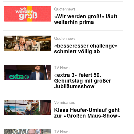
Quotennews
«Wir werden groß!» läuft
weiterhin prima
Quotennews
«besseresser challenge»
schmiert völlig ab
TV-News
«extra 3» feiert 50.
Geburtstag mit großer
Jubiläumsshow
Vermischtes
Klaas Heufer-Umlauf geht
zur «Großen Maus-Show»
TV-News