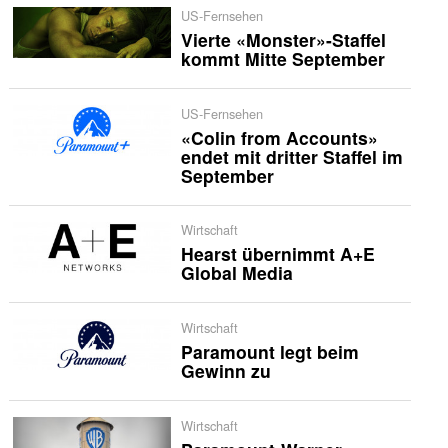
US-Fernsehen
Vierte «Monster»-Staffel
kommt Mitte September
US-Fernsehen
«Colin from Accounts»
endet mit dritter Staffel im
September
Wirtschaft
Hearst übernimmt A+E
Global Media
Wirtschaft
Paramount legt beim
Gewinn zu
Wirtschaft