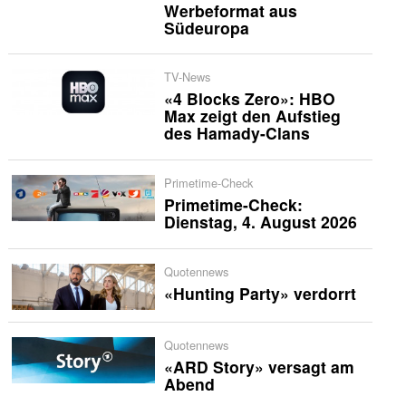
Werbeformat aus
Südeuropa
TV-News
«4 Blocks Zero»: HBO
Max zeigt den Aufstieg
des Hamady-Clans
Primetime-Check
Primetime-Check:
Dienstag, 4. August 2026
Quotennews
«Hunting Party» verdorrt
Quotennews
«ARD Story» versagt am
Abend