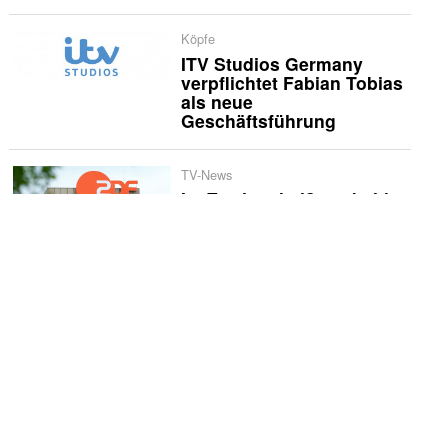
Köpfe
ITV Studios Germany
verpflichtet Fabian Tobias
als neue
Geschäftsführung
TV-News
Im Zweiten heißt es bald:
«Bloß nicht Liebe»
TV-News
«In Wahrheit - Die Liebe
und der Tod»: Krimi-
Nachschub im September
TV-News
ARD alpha würdigt
Marianne Koch mit neuem